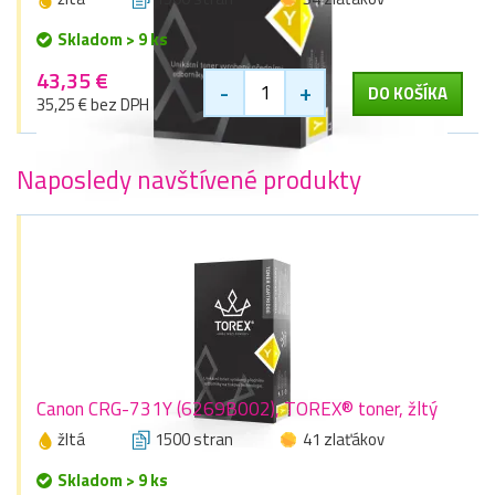
Skladom > 9 ks
43,35 €
-
+
DO KOŠÍKA
35,25 € bez DPH
Naposledy navštívené produkty
Canon CRG-731Y (6269B002), TOREX® toner, žltý
žltá
1500 stran
41 zlaťákov
Skladom > 9 ks