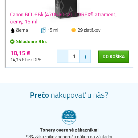
Canon BCI-6Bk (4705A002), TOREX® atrament,
čierny, 15 ml
čierna
15 ml
29 zlaťákov
Skladom > 9 ks
18,15 €
-
+
DO KOŠÍKA
14,75 € bez DPH
Prečo
nakupovať u nás?
Tonery overené zákazníkmi
98% zákazníkov odporúča nákup na základni