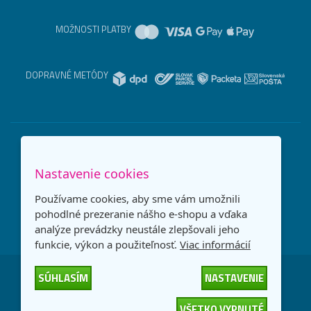
MOŽNOSTI PLATBY
DOPRAVNÉ METÓDY
Nastavenie cookies
Používame cookies, aby sme vám umožnili
pohodlné prezeranie nášho e-shopu a vďaka
analýze prevádzky neustále zlepšovali jeho
funkcie, výkon a použiteľnosť.
Viac informácií
SÚHLASÍM
NASTAVENIE
Česká republika
Slovensko
VŠETKO VYPNUTÉ