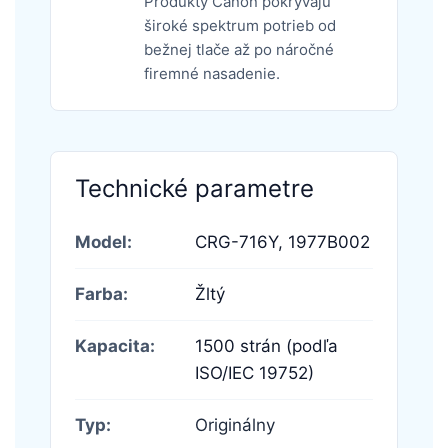
Produkty Canon pokrývajú
široké spektrum potrieb od
bežnej tlače až po náročné
firemné nasadenie.
Technické parametre
Model:
CRG-716Y,
1977B002
Farba:
Žltý
Kapacita:
1500 strán (podľa
ISO/IEC 19752)
Typ:
Originálny