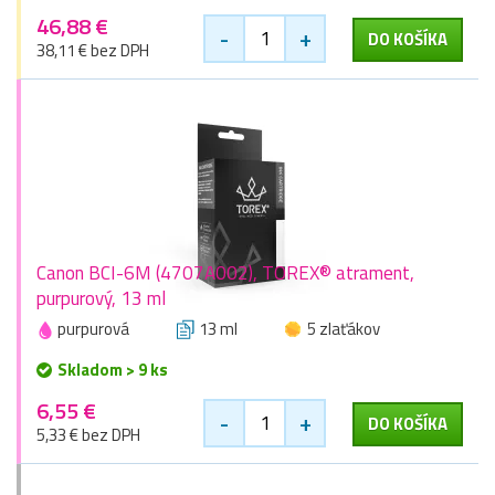
46,88 €
-
+
DO KOŠÍKA
38,11 € bez DPH
Canon BCI-6M (4707A002), TOREX® atrament,
purpurový, 13 ml
purpurová
13 ml
5 zlaťákov
Skladom > 9 ks
6,55 €
-
+
DO KOŠÍKA
5,33 € bez DPH