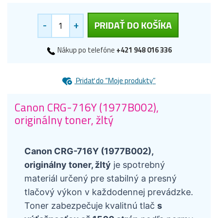
-
+
PRIDAŤ DO KOŠÍKA
Nákup po telefóne
+421 948 016 336
Pridať do “Moje produkty”
Canon CRG-716Y (1977B002),
originálny toner, žltý
Canon CRG-716Y (1977B002),
originálny toner, žltý
je spotrebný
materiál určený pre stabilný a presný
tlačový výkon v každodennej prevádzke.
Toner zabezpečuje kvalitnú tlač
s