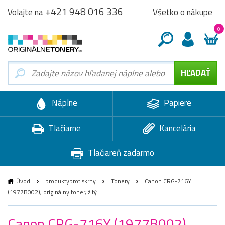
+421 948 016 336
Všetko o nákupe
Volajte na
0
Náplne
Papiere
Tlačiarne
Kancelária
Tlačiareň zadarmo
Úvod
produktyprotiskrny
Tonery
Canon CRG-716Y
(1977B002), originálny toner, žltý
Canon CRG-716Y (1977B002),