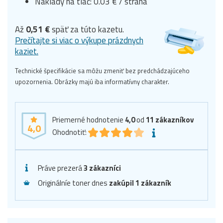
Náklady na tlač: 0.03 € / strana
Až
0,51 €
späť za túto kazetu.
Prečítajte si viac o výkupe prázdnych
kaziet.
Technické špecifikácie sa môžu zmeniť bez predchádzajúceho
upozornenia. Obrázky majú iba informatívny charakter.
Priemerné hodnotenie
4,0
od
11
zákazníkov
4,0
Ohodnotiť:
Práve prezerá
3 zákazníci
Originálníe toner dnes
zakúpil 1 zákazník