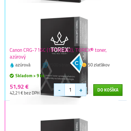
Canon CRG-716C (1979B002), TOREX® toner,
azúrový
azúrová
1500 stran
50 zlaťákov
Skladom > 9 ks
51,92 €
-
+
DO KOŠÍKA
42,21 € bez DPH