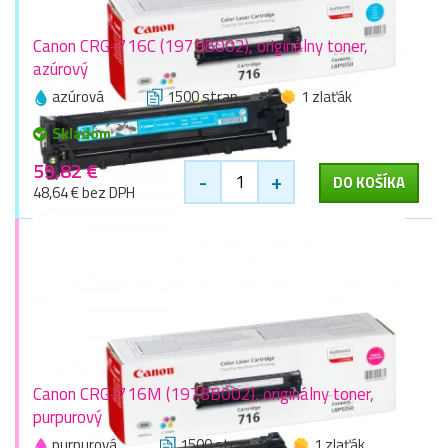
Canon CRG-716C (1979B002), originálny toner,
azúrový
azúrová
1500 stran
1 zlaťák
Skladom
59,82 €
-
+
DO KOŠÍKA
48,64 € bez DPH
Canon CRG-716M (1978B002), originálny toner,
purpurový
purpurová
1500 stran
1 zlaťák