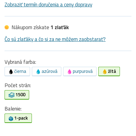
Zobraziť termín doručenia a ceny dopravy
Nákupom získate
1 zlaťák
Čo sú zlaťáky a čo si za ne môžem zaobstarať?
Vybraná farba:
čierna
azúrová
purpurová
žltá
Počet strán:
1500
Balenie:
1-pack