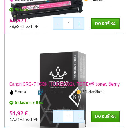
Skladom
47,82 €
-
+
DO KOŠÍKA
38,88 € bez DPH
Canon CRG-716Bk (1980B002), TOREX® toner, čierny
čierna
2300 stran
50 zlaťákov
Skladom > 9 ks
51,92 €
-
+
DO KOŠÍKA
42,21 € bez DPH