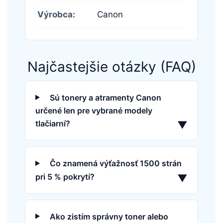
Výrobca:
Canon
Najčastejšie otázky (FAQ)
Sú tonery a atramenty Canon
určené len pre vybrané modely
tlačiarní?
▼
Čo znamená výťažnosť 1500 strán
pri 5 % pokrytí?
▼
Ako zistím správny toner alebo