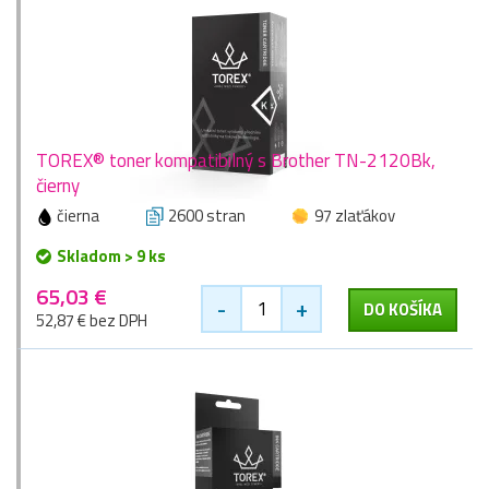
TOREX® toner kompatibilný s Brother TN-2120Bk,
čierny
čierna
2600 stran
97 zlaťákov
Skladom > 9 ks
65,03 €
-
+
DO KOŠÍKA
52,87 € bez DPH