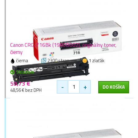
Canon CRG-716Bk (1980B002), originálny toner,
čierny
čierna
2300 stran
1 zlaťák
Skladom
59,73 €
-
+
DO KOŠÍKA
48,56 € bez DPH