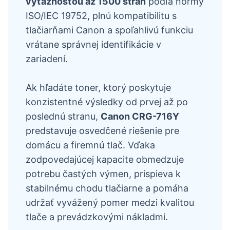
výťažnosťou až 1500 strán
podľa normy
ISO/IEC 19752, plnú kompatibilitu s
tlačiarňami Canon a spoľahlivú funkciu
vrátane správnej identifikácie v
zariadení.
Ak hľadáte toner, ktorý poskytuje
konzistentné výsledky od prvej až po
poslednú stranu,
Canon CRG-716Y
predstavuje osvedčené riešenie pre
domácu a firemnú tlač. Vďaka
zodpovedajúcej kapacite obmedzuje
potrebu častých výmen, prispieva k
stabilnému chodu tlačiarne a pomáha
udržať vyvážený pomer medzi kvalitou
tlače a prevádzkovými nákladmi.