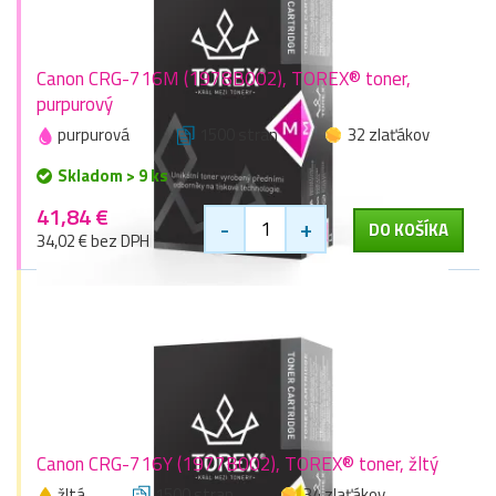
Canon CRG-716M (1978B002), TOREX® toner,
purpurový
purpurová
1500 stran
32 zlaťákov
Skladom > 9 ks
41,84 €
-
+
DO KOŠÍKA
34,02 € bez DPH
Canon CRG-716Y (1977B002), TOREX® toner, žltý
žltá
1500 stran
34 zlaťákov