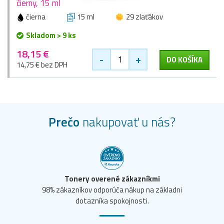
čierny, 15 ml
čierna
15 ml
29 zlaťákov
Skladom > 9 ks
18,15 €
-
+
DO KOŠÍKA
14,75 € bez DPH
Prečo
nakupovať u nás?
Tonery overené zákazníkmi
98% zákazníkov odporúča nákup na základni
dotazníka spokojnosti.