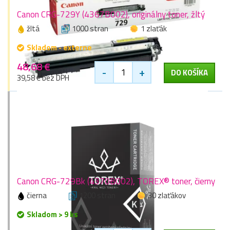
Canon CRG-729Y (4367B002), originálny toner, žltý
žltá
1000 stran
1 zlaťák
Skladom - externe
48,68 €
-
+
DO KOŠÍKA
39,58 € bez DPH
Canon CRG-729Bk (4370B002), TOREX® toner, čierny
čierna
1200 stran
30 zlaťákov
Skladom > 9 ks