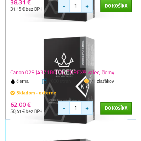
38,31 €
-
+
DO KOŠÍKA
31,15 € bez DPH
Canon 029 (4371B002), TOREX® valec, čierny
čierna
7000 stran
71 zlaťákov
Skladom - externe
62,00 €
-
+
DO KOŠÍKA
50,41 € bez DPH