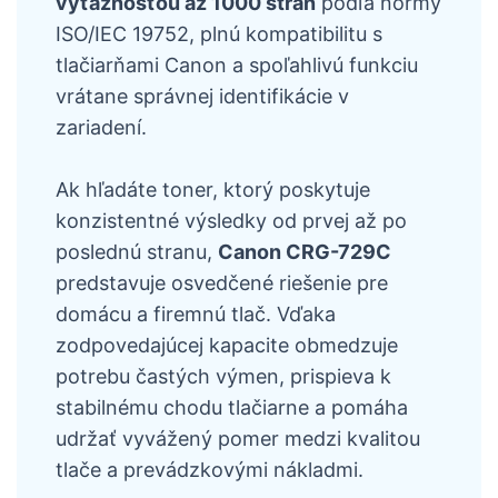
výťažnosťou až 1000 strán
podľa normy
ISO/IEC 19752, plnú kompatibilitu s
tlačiarňami Canon a spoľahlivú funkciu
vrátane správnej identifikácie v
zariadení.
Ak hľadáte toner, ktorý poskytuje
konzistentné výsledky od prvej až po
poslednú stranu,
Canon CRG-729C
predstavuje osvedčené riešenie pre
domácu a firemnú tlač. Vďaka
zodpovedajúcej kapacite obmedzuje
potrebu častých výmen, prispieva k
stabilnému chodu tlačiarne a pomáha
udržať vyvážený pomer medzi kvalitou
tlače a prevádzkovými nákladmi.