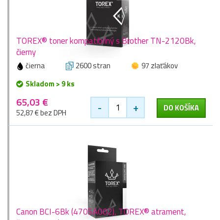
TOREX® toner kompatibilný s Brother TN-2120Bk,
čierny
čierna
2600 stran
97 zlaťákov
Skladom > 9 ks
65,03 €
-
+
DO KOŠÍKA
52,87 € bez DPH
Canon BCI-6Bk (4705A002), TOREX® atrament,