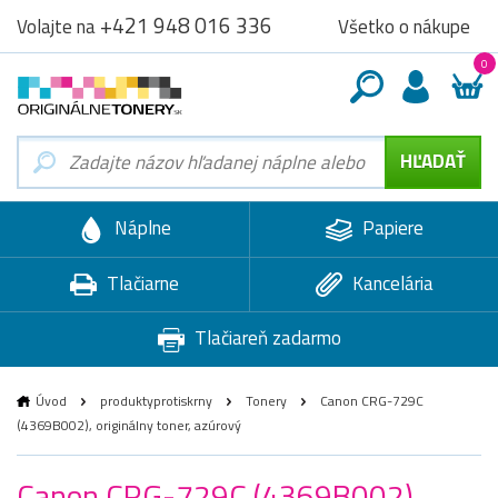
+421 948 016 336
Všetko o nákupe
Volajte na
0
Náplne
Papiere
Tlačiarne
Kancelária
Tlačiareň zadarmo
Úvod
produktyprotiskrny
Tonery
Canon CRG-729C
(4369B002), originálny toner, azúrový
Canon CRG-729C (4369B002),