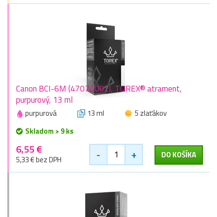
Canon BCI-6M (4707A002), TOREX® atrament,
purpurový, 13 ml
purpurová
13 ml
5 zlaťákov
Skladom > 9 ks
6,55 €
-
+
DO KOŠÍKA
5,33 € bez DPH