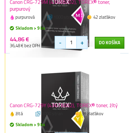
Canon CRG-729M (4368B002), TOREX® toner,
purpurový
purpurová
1000 stran
42 zlaťákov
Skladom > 9 ks
44,86 €
-
+
DO KOŠÍKA
36,48 € bez DPH
Canon CRG-729Y (4367B002), TOREX® toner, žltý
žltá
1000 stran
39 zlaťákov
Skladom > 9 ks