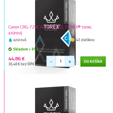
Canon CRG-729C (4369B002), TOREX® toner,
azúrový
azúrová
1000 stran
43 zlaťákov
Skladom > 9 ks
44,86 €
-
+
DO KOŠÍKA
36,48 € bez DPH