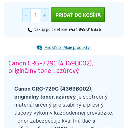
-
+
PRIDAŤ DO KOŠÍKA
Nákup po telefóne
+421 948 016 336
Pridať do “Moje produkty”
Canon CRG-729C (4369B002),
originálny toner, azúrový
Canon CRG-729C (4369B002),
originálny toner, azúrový
je spotrebný
materiál určený pre stabilný a presný
tlačový výkon v každodennej prevádzke.
Toner zabezpečuje kvalitnú tlač
s