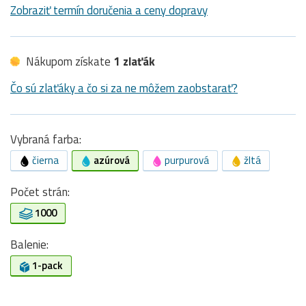
Zobraziť termín doručenia a ceny dopravy
Nákupom získate
1 zlaťák
Čo sú zlaťáky a čo si za ne môžem zaobstarať?
Vybraná farba:
čierna
azúrová
purpurová
žltá
Počet strán:
1000
Balenie:
1-pack