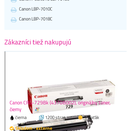
Canon LBP-7010C
Canon LBP-7018C
Zákazníci tiež nakupujú
Canon CRG-729Bk (4370B002), originálny toner,
čierny
čierna
1200 stran
1 zlaťák
Skladom - externe