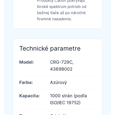
Produkty Canon pokrývajú
široké spektrum potrieb od
bežnej tlače až po náročné
firemné nasadenie.
Technické parametre
Model:
CRG-729C,
4369B002
Farba:
Azúrový
Kapacita:
1000 strán (podľa
ISO/IEC 19752)