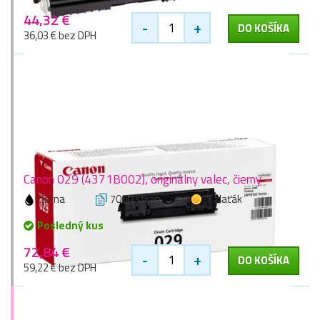
44,32 €
-
+
DO KOŠÍKA
36,03 € bez DPH
Canon 029 (4371B002), originálny valec, čierny
čierna
7000 stran
1 zlaťák
Posledný kus
72,84 €
-
+
DO KOŠÍKA
59,22 € bez DPH