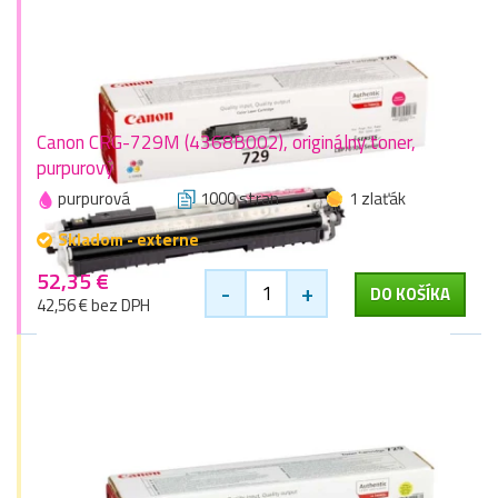
Canon CRG-729M (4368B002), originálny toner,
purpurový
purpurová
1000 stran
1 zlaťák
Skladom - externe
52,35 €
-
+
DO KOŠÍKA
42,56 € bez DPH