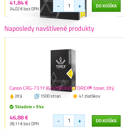
41,84 €
-
+
DO KOŠÍKA
34,02 € bez DPH
Naposledy navštívené produkty
Canon CRG-731Y (6269B002), TOREX® toner, žltý
žltá
1500 stran
41 zlaťákov
Skladom > 9 ks
46,88 €
-
+
DO KOŠÍKA
38,11 € bez DPH