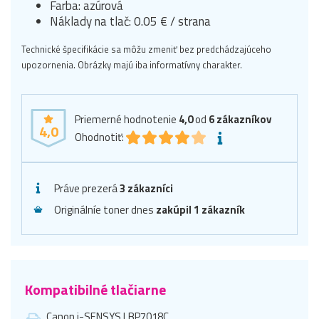
Farba: azúrová
Náklady na tlač: 0.05 € / strana
Technické špecifikácie sa môžu zmeniť bez predchádzajúceho
upozornenia. Obrázky majú iba informatívny charakter.
Priemerné hodnotenie
4,0
od
6
zákazníkov
4,0
Ohodnotiť:
Práve prezerá
3 zákazníci
Originálníe toner dnes
zakúpil 1 zákazník
Kompatibilné tlačiarne
Canon i-SENSYS LBP7018C