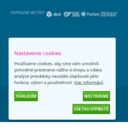
DOPRAVNÉ METÓDY
Nastavenie cookies
Používame cookies, aby sme vám umožnili
pohodlné prezeranie nášho e-shopu a vďaka
analýze prevádzky neustále zlepšovali jeho
funkcie, výkon a použiteľnosť.
Viac informácií
SÚHLASÍM
NASTAVENIE
Česká republika
Slovensko
VŠETKO VYPNUTÉ
© 2026
interNETmania SK s.r.o.
Všetky práva vyhradené
-
-