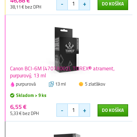
46,88 €
-
+
DO KOŠÍKA
38,11 € bez DPH
Canon BCI-6M (4707A002), TOREX® atrament,
purpurový, 13 ml
purpurová
13 ml
5 zlaťákov
Skladom > 9 ks
6,55 €
-
+
DO KOŠÍKA
5,33 € bez DPH