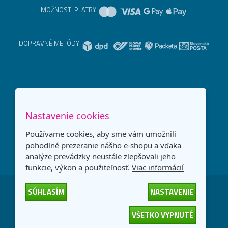
MOŽNOSTI PLATBY
DOPRAVNÉ METÓDY
Nastavenie cookies
Používame cookies, aby sme vám umožnili
pohodlné prezeranie nášho e-shopu a vďaka
analýze prevádzky neustále zlepšovali jeho
funkcie, výkon a použiteľnosť.
Viac informácií
SÚHLASÍM
NASTAVENIE
Česká republika
Slovensko
VŠETKO VYPNUTÉ
© 2026
interNETmania SK s.r.o.
Všetky práva vyhradené
-
-