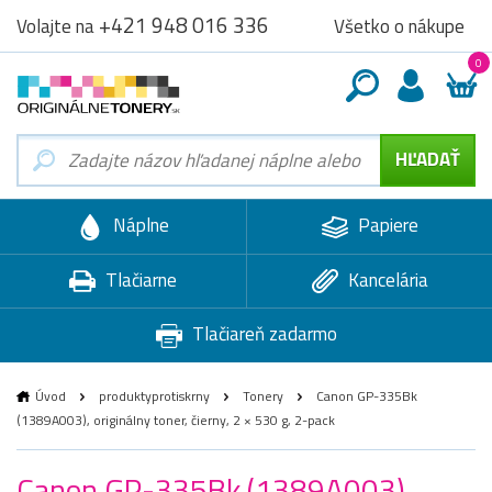
+421 948 016 336
Všetko o nákupe
Volajte na
0
Náplne
Papiere
Tlačiarne
Kancelária
Tlačiareň zadarmo
Úvod
produktyprotiskrny
Tonery
Canon GP-335Bk
(1389A003), originálny toner, čierny, 2 × 530 g, 2-pack
Canon GP-335Bk (1389A003),