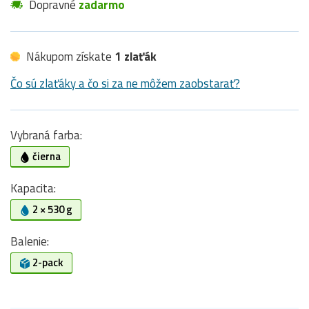
Dopravné
zadarmo
Nákupom získate
1 zlaťák
Čo sú zlaťáky a čo si za ne môžem zaobstarať?
Vybraná farba:
čierna
Kapacita:
2 × 530 g
Balenie:
2-pack