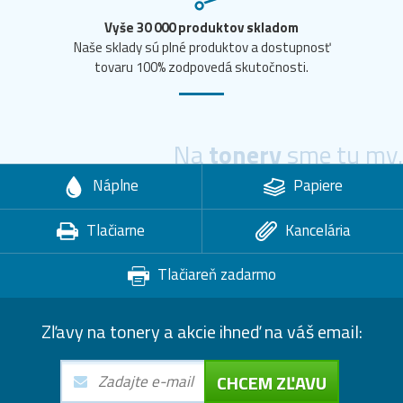
Vyše 30 000 produktov skladom
Naše sklady sú plné produktov a dostupnosť
tovaru 100% zodpovedá skutočnosti.
Na
tonery
sme tu my.
Náplne
Papiere
Tlačiarne
Kancelária
Tlačiareň zadarmo
Zľavy na tonery a akcie ihneď na váš email:
CHCEM ZĽAVU