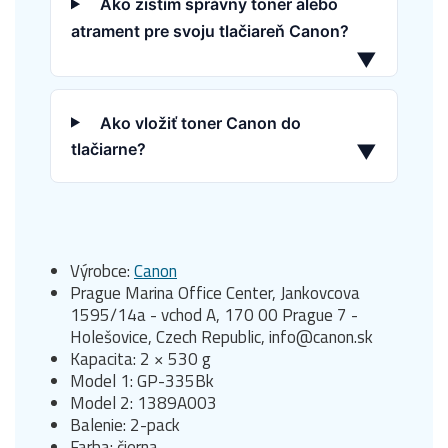
Ako zistím správny toner alebo
atrament pre svoju tlačiareň Canon?
▼
Ako vložiť toner Canon do
tlačiarne?
▼
Výrobce:
Canon
Prague Marina Office Center, Jankovcova
1595/14a - vchod A, 170 00 Prague 7 -
Holešovice, Czech Republic, info@canon.sk
Kapacita: 2 × 530 g
Model 1: GP-335Bk
Model 2: 1389A003
Balenie: 2-pack
Farba: čierna