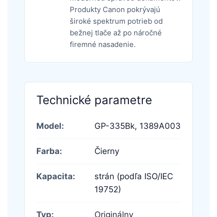
Produkty Canon pokrývajú
široké spektrum potrieb od
bežnej tlače až po náročné
firemné nasadenie.
Technické parametre
Model:
GP-335Bk,
1389A003
Farba:
Čierny
Kapacita:
strán (podľa ISO/IEC
19752)
Typ:
Originálny