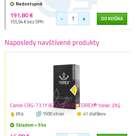
Nedostupné
191,80 €
-
+
DO KOŠÍKA
155,94 € bez DPH
Naposledy navštívené produkty
Canon CRG-731Y (6269B002), TOREX® toner, žltý
žltá
1500 stran
41 zlaťákov
Skladom > 9 ks