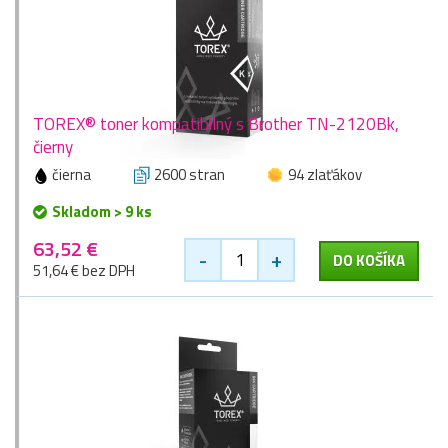
TOREX® toner kompatibilný s Brother TN-2120Bk,
čierny
čierna
2600 stran
94 zlaťákov
Skladom > 9 ks
63,52 €
-
+
DO KOŠÍKA
51,64 € bez DPH