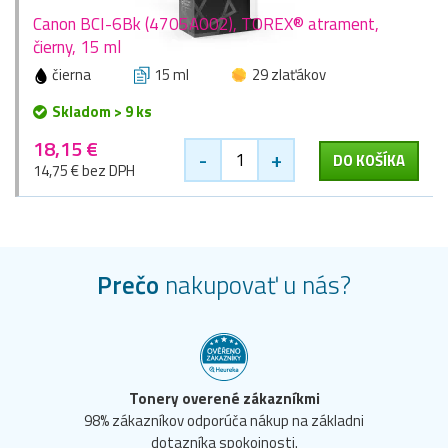
Canon BCI-6Bk (4705A002), TOREX® atrament,
čierny, 15 ml
čierna
15 ml
29 zlaťákov
Skladom > 9 ks
18,15 €
-
+
DO KOŠÍKA
14,75 € bez DPH
Prečo
nakupovať u nás?
Tonery overené zákazníkmi
98% zákazníkov odporúča nákup na základni
dotazníka spokojnosti.