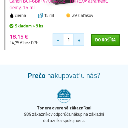
Canon BCI-6Bk (4705A002), TOREX® atrament,
čierny, 15 ml
čierna
15 ml
29 zlaťákov
Skladom > 9 ks
18,15 €
-
+
DO KOŠÍKA
14,75 € bez DPH
Prečo
nakupovať u nás?
Tonery overené zákazníkmi
98% zákazníkov odporúča nákup na základni
dotazníka spokojnosti.