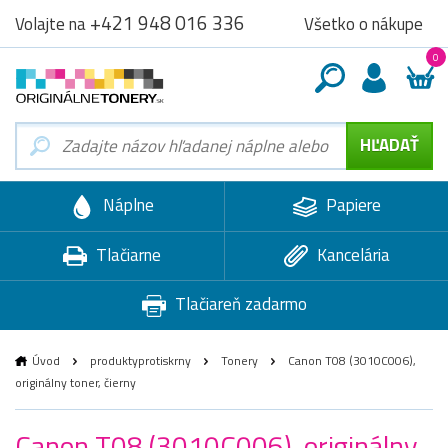
+421 948 016 336
Všetko o nákupe
Volajte na
0
Náplne
Papiere
Tlačiarne
Kancelária
Tlačiareň zadarmo
Úvod
produktyprotiskrny
Tonery
Canon T08 (3010C006),
originálny toner, čierny
Canon T08 (3010C006), originálny