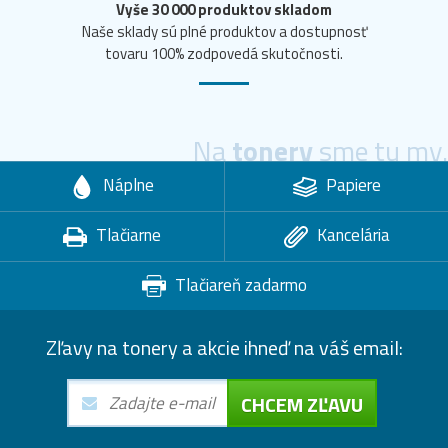
Vyše 30 000 produktov skladom
Naše sklady sú plné produktov a dostupnosť
tovaru 100% zodpovedá skutočnosti.
Na
tonery
sme tu my.
Náplne
Papiere
Tlačiarne
Kancelária
Tlačiareň zadarmo
Zľavy na tonery a akcie ihneď na váš email:
CHCEM ZĽAVU