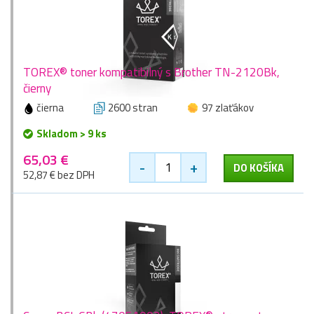
TOREX® toner kompatibilný s Brother TN-2120Bk,
čierny
čierna
2600 stran
97 zlaťákov
Skladom > 9 ks
65,03 €
-
+
DO KOŠÍKA
52,87 € bez DPH