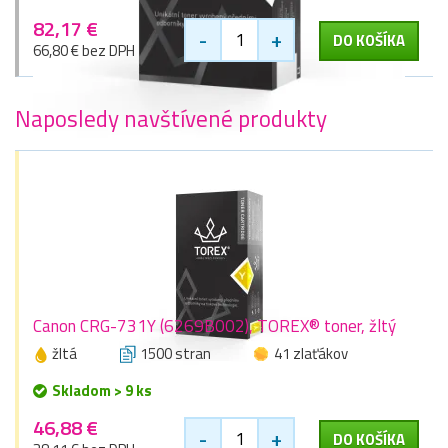
82,17 €
-
+
DO KOŠÍKA
66,80 € bez DPH
Naposledy navštívené produkty
Canon CRG-731Y (6269B002), TOREX® toner, žltý
žltá
1500 stran
41 zlaťákov
Skladom > 9 ks
46,88 €
-
+
DO KOŠÍKA