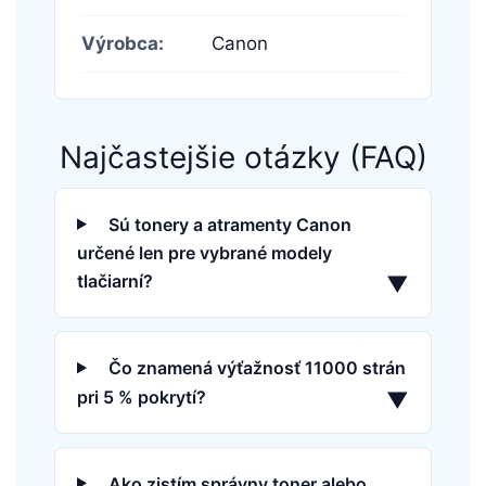
Výrobca:
Canon
Najčastejšie otázky (FAQ)
Sú tonery a atramenty Canon
určené len pre vybrané modely
tlačiarní?
▼
Čo znamená výťažnosť 11000 strán
pri 5 % pokrytí?
▼
Ako zistím správny toner alebo