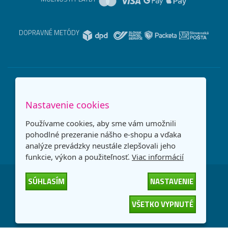
DOPRAVNÉ METÓDY
Nastavenie cookies
Používame cookies, aby sme vám umožnili
pohodlné prezeranie nášho e-shopu a vďaka
analýze prevádzky neustále zlepšovali jeho
funkcie, výkon a použiteľnosť.
Viac informácií
SÚHLASÍM
NASTAVENIE
Česká republika
Slovensko
VŠETKO VYPNUTÉ
© 2026
interNETmania SK s.r.o.
Všetky práva vyhradené
-
-