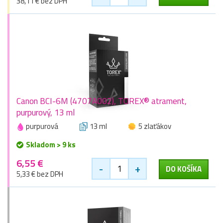
38,11 € bez DPH
Canon BCI-6M (4707A002), TOREX® atrament,
purpurový, 13 ml
purpurová
13 ml
5 zlaťákov
Skladom > 9 ks
6,55 €
-
+
DO KOŠÍKA
5,33 € bez DPH