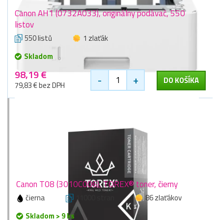
Canon AH1 (0732A033), originálny podávač, 550
listov
550 listů
1 zlaťák
Skladom
98,19 €
-
+
DO KOŠÍKA
79,83 € bez DPH
Canon T08 (3010C006), TOREX® toner, čierny
čierna
11000 stran
86 zlaťákov
Skladom > 9 ks