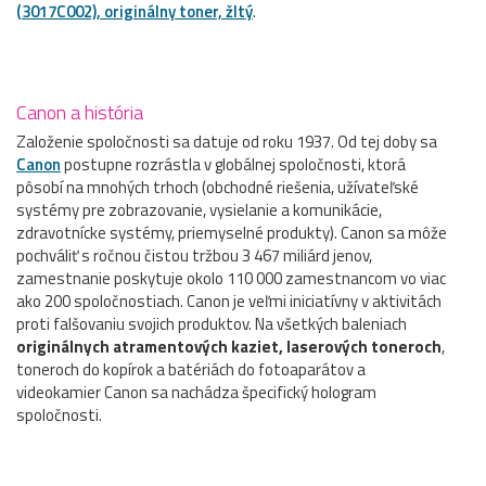
(3017C002), originálny toner, žltý
.
Canon a história
Založenie spoločnosti sa datuje od roku 1937. Od tej doby sa
Canon
postupne rozrástla v globálnej spoločnosti, ktorá
pôsobí na mnohých trhoch (obchodné riešenia, užívateľské
systémy pre zobrazovanie, vysielanie a komunikácie,
zdravotnícke systémy, priemyselné produkty). Canon sa môže
pochváliť s ročnou čistou tržbou 3 467 miliárd jenov,
zamestnanie poskytuje okolo 110 000 zamestnancom vo viac
ako 200 spoločnostiach. Canon je veľmi iniciatívny v aktivitách
proti falšovaniu svojich produktov. Na všetkých baleniach
originálnych atramentových kaziet, laserových toneroch
,
toneroch do kopírok a batériách do fotoaparátov a
videokamier Canon sa nachádza špecifický hologram
spoločnosti.