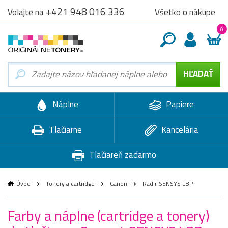
+421 948 016 336
Všetko o nákupe
Volajte na
0
Náplne
Papiere
Tlačiarne
Kancelária
Tlačiareň zadarmo
Úvod
Tonery a cartridge
Canon
Rad i-SENSYS LBP
Farby a náplne (cartridge a tonery)