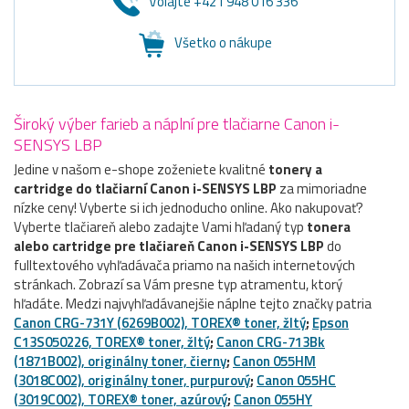
Volajte +421 948 016 336
Všetko o nákupe
Široký výber farieb a náplní pre tlačiarne Canon i-
SENSYS LBP
Jedine v našom e-shope zoženiete kvalitné
tonery a
cartridge do tlačiarní Canon i-SENSYS LBP
za mimoriadne
nízke ceny! Vyberte si ich jednoducho online. Ako nakupovať?
Vyberte tlačiareň alebo zadajte Vami hľadaný typ
tonera
alebo cartridge pre tlačiareň Canon i-SENSYS LBP
do
fulltextového vyhľadávača priamo na našich internetových
stránkach. Zobrazí sa Vám presne typ atramentu, ktorý
hľadáte. Medzi najvyhľadávanejšie náplne tejto značky patria
Canon CRG-731Y (6269B002), TOREX® toner, žltý
;
Epson
C13S050226, TOREX® toner, žltý
;
Canon CRG-713Bk
(1871B002), originálny toner, čierny
;
Canon 055HM
(3018C002), originálny toner, purpurový
;
Canon 055HC
(3019C002), TOREX® toner, azúrový
;
Canon 055HY