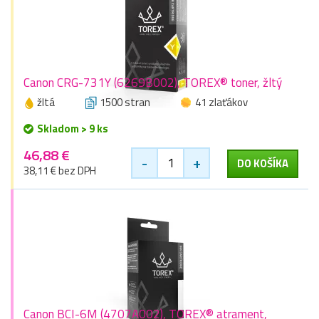
Canon CRG-731Y (6269B002), TOREX® toner, žltý
žltá
1500 stran
41 zlaťákov
Skladom > 9 ks
46,88 €
-
+
DO KOŠÍKA
38,11 € bez DPH
Canon BCI-6M (4707A002), TOREX® atrament,