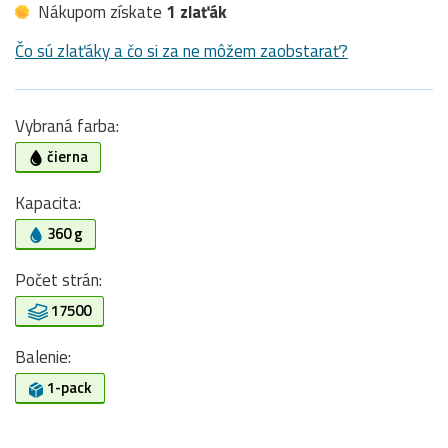
Nákupom získate
1 zlaťák
Čo sú zlaťáky a čo si za ne môžem zaobstarať?
Vybraná farba:
čierna
Kapacita:
360 g
Počet strán:
17500
Balenie:
1-pack