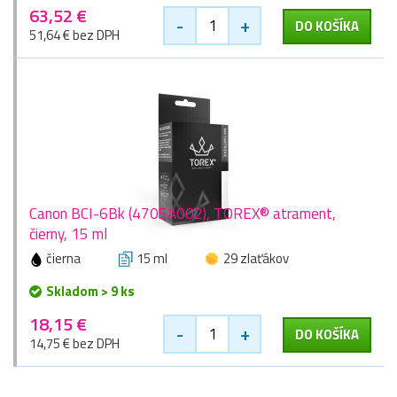
63,52 €
-
+
DO KOŠÍKA
51,64 € bez DPH
Canon BCI-6Bk (4705A002), TOREX® atrament,
čierny, 15 ml
čierna
15 ml
29 zlaťákov
Skladom > 9 ks
18,15 €
-
+
DO KOŠÍKA
14,75 € bez DPH