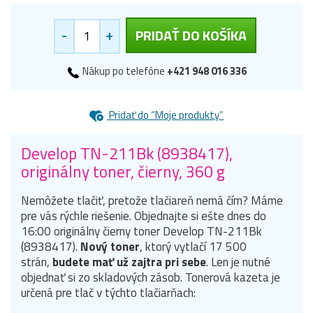
-
+
PRIDAŤ DO KOŠÍKA
Nákup po telefóne
+421 948 016 336
Pridať do “Moje produkty”
Develop TN-211Bk (8938417),
originálny toner, čierny, 360 g
Nemôžete tlačiť, pretože tlačiareň nemá čím? Máme
pre vás rýchle riešenie. Objednajte si ešte dnes do
16:00 originálny čierny toner Develop TN-211Bk
(8938417).
Nový toner
, ktorý vytlačí 17 500
strán,
budete mať už zajtra pri sebe
. Len je nutné
objednať si zo skladových zásob. Tonerová kazeta je
určená pre tlač v týchto tlačiarňach: