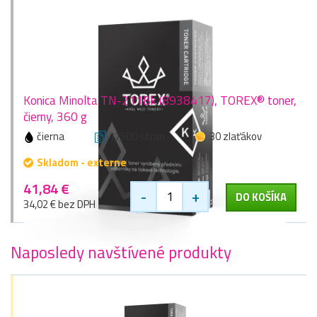
Konica Minolta TN-211Bk (8938417), TOREX® toner,
čierny, 360 g
čierna
17500 stran
30 zlaťákov
Skladom - externe
41,84 €
-
+
DO KOŠÍKA
34,02 € bez DPH
Naposledy navštívené produkty