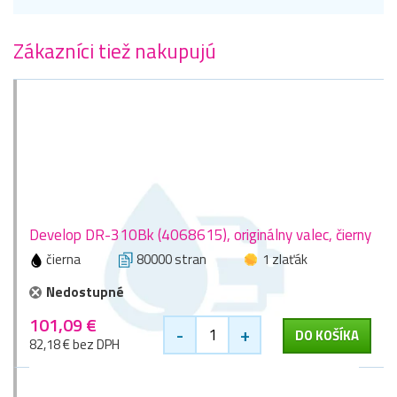
Zákazníci tiež nakupujú
Develop DR-310Bk (4068615), originálny valec, čierny
čierna
80000 stran
1 zlaťák
Nedostupné
101,09 €
-
+
DO KOŠÍKA
82,18 € bez DPH