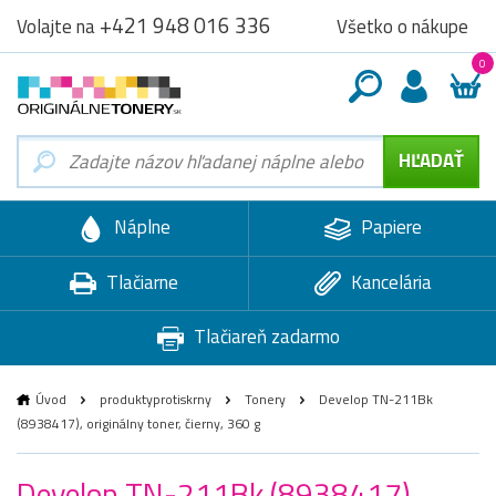
+421 948 016 336
Všetko o nákupe
Volajte na
0
Náplne
Papiere
Tlačiarne
Kancelária
Tlačiareň zadarmo
Úvod
produktyprotiskrny
Tonery
Develop TN-211Bk
(8938417), originálny toner, čierny, 360 g
Develop TN-211Bk (8938417),