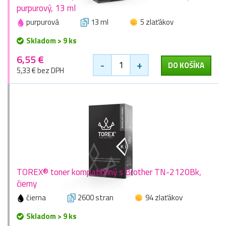
purpurový, 13 ml
purpurová
13 ml
5 zlaťákov
Skladom > 9 ks
6,55 €
-
+
DO KOŠÍKA
5,33 € bez DPH
TOREX® toner kompatibilný s Brother TN-2120Bk,
čierny
čierna
2600 stran
94 zlaťákov
Skladom > 9 ks