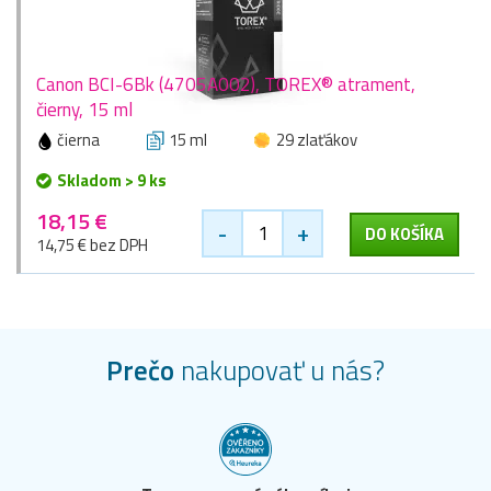
Canon BCI-6Bk (4705A002), TOREX® atrament,
čierny, 15 ml
čierna
15 ml
29 zlaťákov
Skladom > 9 ks
18,15 €
-
+
DO KOŠÍKA
14,75 € bez DPH
Prečo
nakupovať u nás?