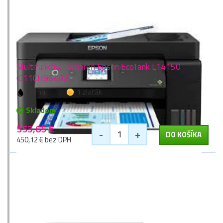
Multifunkčná tlačiareň Epson EcoTank L14150
(C11CH96402)
čierna
1 zlaťák
Skladom
553,65 €
-
+
DO KOŠÍKA
450,12 € bez DPH