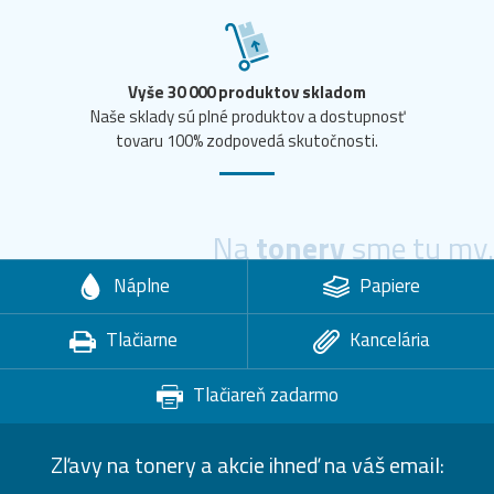
Vyše 30 000 produktov skladom
Naše sklady sú plné produktov a dostupnosť
tovaru 100% zodpovedá skutočnosti.
Na
tonery
sme tu my.
Náplne
Papiere
Tlačiarne
Kancelária
Tlačiareň zadarmo
Zľavy na tonery a akcie ihneď na váš email: