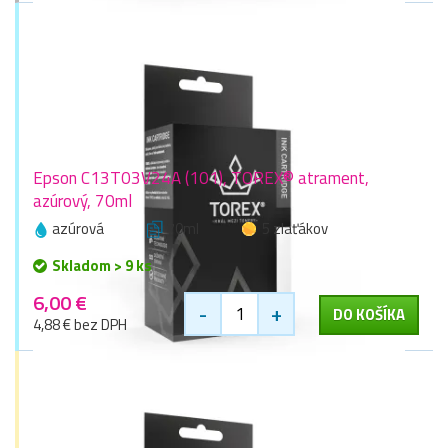
Epson C13T03V24A (101), TOREX® atrament,
azúrový, 70ml
azúrová
70ml
5 zlaťákov
Skladom > 9 ks
6,00 €
-
+
DO KOŠÍKA
4,88 € bez DPH