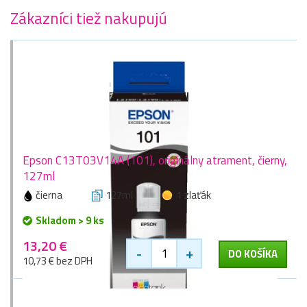
Zákazníci tiež nakupujú
Epson C13T03V14A (101), originálny atrament, čierny,
127ml
čierna
127ml
1 zlaťák
Skladom > 9 ks
13,20 €
-
+
DO KOŠÍKA
10,73 € bez DPH