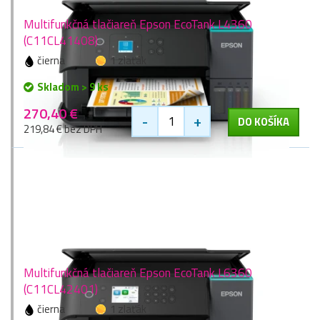
Multifunkčná tlačiareň Epson EcoTank L4360
(C11CL41408)
čierna
1 zlaťák
Skladom > 9 ks
270,40 €
-
+
DO KOŠÍKA
219,84 € bez DPH
Multifunkčná tlačiareň Epson EcoTank L6360
(C11CL42401)
čierna
1 zlaťák