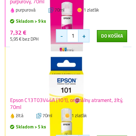
purpurový, 70ml
purpurová
70ml
1 zlaťák
Skladom > 9 ks
7,32 €
-
+
DO KOŠÍKA
5,95 € bez DPH
Epson C13T03V44A (101), originálny atrament, žltý,
70ml
žltá
70ml
1 zlaťák
Skladom > 5 ks