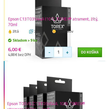
Epson C13T03V44A (101), TOREX® atrament, žltý,
70ml
žltá
70ml
5 zlaťákov
Skladom > 9 ks
6,00 €
-
+
DO KOŠÍKA
4,88 € bez DPH
Epson T03V6 (C13T03V64A, 101), TOREX®