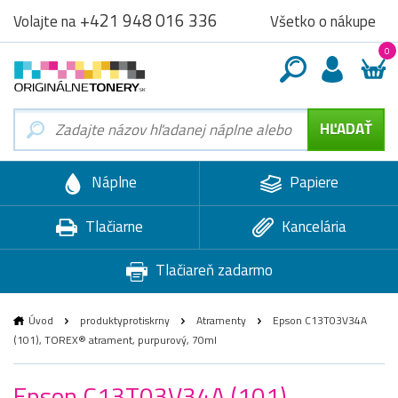
+421 948 016 336
Všetko o nákupe
Volajte na
0
Náplne
Papiere
Tlačiarne
Kancelária
Tlačiareň zadarmo
Úvod
produktyprotiskrny
Atramenty
Epson C13T03V34A
(101), TOREX® atrament, purpurový, 70ml
Epson C13T03V34A (101),