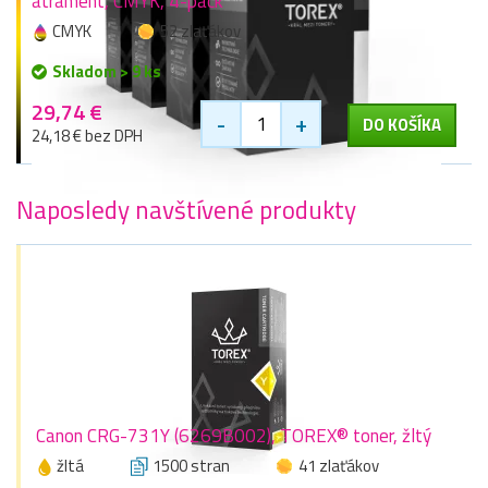
atrament, CMYK, 4-pack
CMYK
52 zlaťákov
Skladom > 9 ks
29,74 €
-
+
DO KOŠÍKA
24,18 € bez DPH
Naposledy navštívené produkty
Canon CRG-731Y (6269B002), TOREX® toner, žltý
žltá
1500 stran
41 zlaťákov