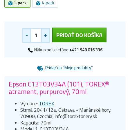
1-pack
4-pack
-
+
PRIDAŤ DO KOŠÍKA
Nákup po telefóne
+421 948 016 336
Pridať do “Moje produkty”
Epson C13T03V34A (101), TOREX®
atrament, purpurový, 70ml
Výrobce:
TOREX
Strmá 2041/12a, Ostrava - Mariánské hory,
70900, Czechia, info@torextonery.sk
Kapacita: 70ml
Model 1: C13T03V34A