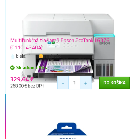
Multifunkčná tlačiareň Epson EcoTank L6376
(C11CL43404)
biela
1 zlaťák
Skladom > 9 ks
329,64 €
-
+
DO KOŠÍKA
268,00 € bez DPH