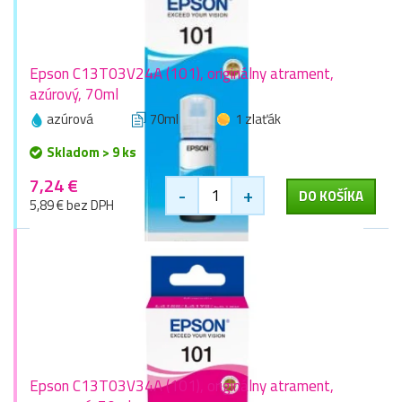
Epson C13T03V24A (101), originálny atrament,
azúrový, 70ml
azúrová
70ml
1 zlaťák
Skladom > 9 ks
7,24 €
-
+
DO KOŠÍKA
5,89 € bez DPH
Epson C13T03V34A (101), originálny atrament,