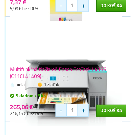
7,37 €
-
+
DO KOŠÍKA
5,99 € bez DPH
Multifunkčná tlačiareň Epson EcoTank L4366
(C11CL41409)
biela
1 zlaťák
Skladom > 9 ks
265,86 €
-
+
DO KOŠÍKA
216,15 € bez DPH