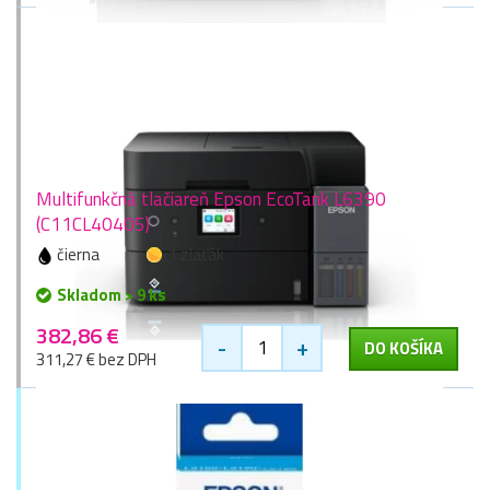
Multifunkčná tlačiareň Epson EcoTank L6390
(C11CL40405)
čierna
1 zlaťák
Skladom > 9 ks
382,86 €
-
+
DO KOŠÍKA
311,27 € bez DPH