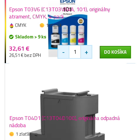
Epson T03V6 (C13T03V64A, 101), originálny
atrament, CMYK, 4-pack
CMYK
1 zlaťák
Skladom > 9 ks
32,61 €
-
+
DO KOŠÍKA
26,51 € bez DPH
Epson T04D1 (C13T04D100), originálna odpadná
nádoba
1 zlaťák