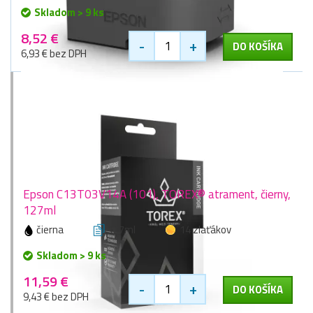
Skladom > 9 ks
8,52 €
-
+
DO KOŠÍKA
6,93 € bez DPH
Epson C13T03V14A (101), TOREX® atrament, čierny,
127ml
čierna
127ml
14 zlaťákov
Skladom > 9 ks
11,59 €
-
+
DO KOŠÍKA
9,43 € bez DPH