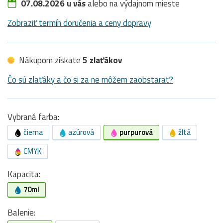
07.08.2026 u vás
alebo na výdajnom mieste
Zobraziť termín doručenia a ceny dopravy
Nákupom získate
5 zlaťákov
Čo sú zlaťáky a čo si za ne môžem zaobstarať?
Vybraná farba:
čierna
azúrová
purpurová
žltá
CMYK
Kapacita:
70ml
Balenie: