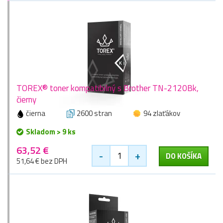
TOREX® toner kompatibilný s Brother TN-2120Bk,
čierny
čierna
2600 stran
94 zlaťákov
Skladom > 9 ks
63,52 €
-
+
DO KOŠÍKA
51,64 € bez DPH