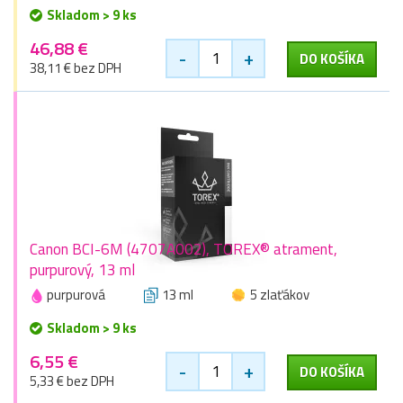
Skladom > 9 ks
46,88 €
-
+
DO KOŠÍKA
38,11 € bez DPH
Canon BCI-6M (4707A002), TOREX® atrament,
purpurový, 13 ml
purpurová
13 ml
5 zlaťákov
Skladom > 9 ks
6,55 €
-
+
DO KOŠÍKA
5,33 € bez DPH