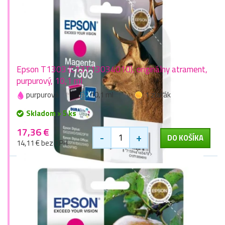
Epson T1303 (C13T13034010), originálny atrament,
purpurový, 10,1 ml
purpurová
10,1 ml
1 zlaťák
Skladom > 5 ks
17,36 €
-
+
DO KOŠÍKA
14,11 € bez DPH