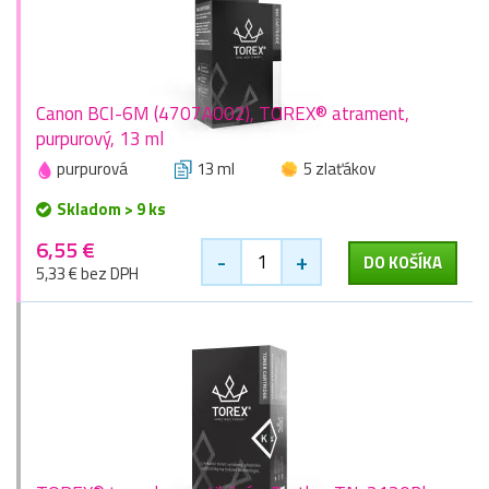
Canon BCI-6M (4707A002), TOREX® atrament,
purpurový, 13 ml
purpurová
13 ml
5 zlaťákov
Skladom > 9 ks
6,55 €
-
+
DO KOŠÍKA
5,33 € bez DPH