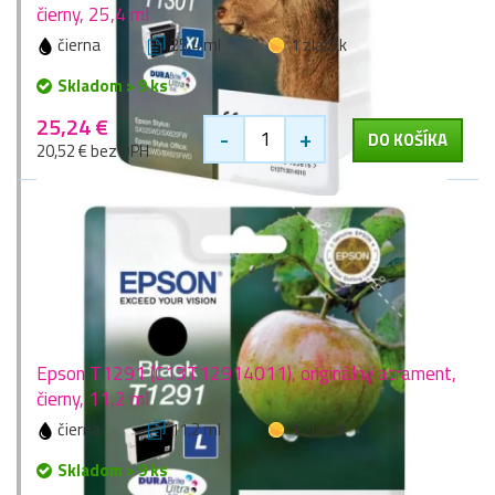
čierny, 25,4 ml
čierna
25,4 ml
1 zlaťák
Skladom > 9 ks
25,24 €
-
+
DO KOŠÍKA
20,52 € bez DPH
Epson T1291 (C13T12914011), originálny atrament,
čierny, 11,2 ml
čierna
11,2 ml
1 zlaťák
Skladom > 9 ks