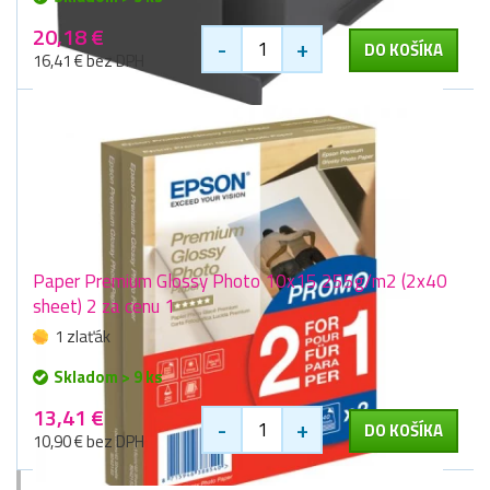
20,18 €
-
+
DO KOŠÍKA
16,41 € bez DPH
Paper Premium Glossy Photo 10x15 255g/m2 (2x40
sheet) 2 za cenu 1
1 zlaťák
Skladom > 9 ks
13,41 €
-
+
DO KOŠÍKA
10,90 € bez DPH