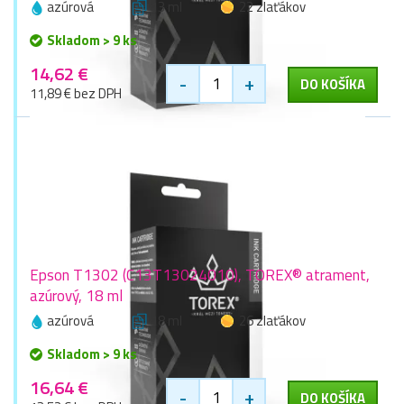
azúrová
13 ml
22 zlaťákov
Skladom > 9 ks
14,62 €
-
+
DO KOŠÍKA
11,89 € bez DPH
Epson T1302 (C13T13024010), TOREX® atrament,
azúrový, 18 ml
azúrová
18 ml
26 zlaťákov
Skladom > 9 ks
16,64 €
-
+
DO KOŠÍKA