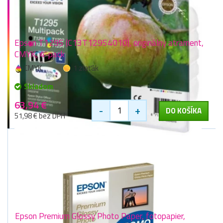
Epson T1295 (C13T12954010), originálny atrament,
CMYK, 4-pack
CMYK
1 zlaťák
Skladom
63,94 €
-
+
DO KOŠÍKA
51,98 € bez DPH
Epson Premium Glossy Photo Paper, fotopapier,