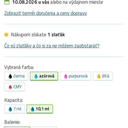
10.08.2026 u vás
alebo na výdajnom mieste
Zobraziť termín doručenia a ceny dopravy
Nákupom získate
1 zlaťák
Čo sú zlaťáky a čo si za ne môžem zaobstarať?
Vybraná farba:
čierna
azúrová
purpurová
žltá
CMY
Kapacita:
7 ml
10,1 ml
Balenie: