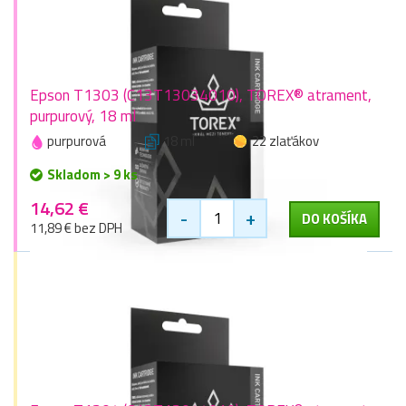
Epson T1303 (C13T13034010), TOREX® atrament,
purpurový, 18 ml
purpurová
18 ml
22 zlaťákov
Skladom > 9 ks
14,62 €
-
+
DO KOŠÍKA
11,89 € bez DPH