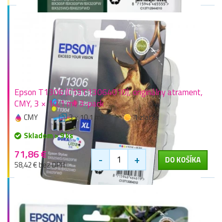
Epson T1306 (C13T13064010), originálny atrament,
CMY, 3 × 10,1 ml, 3-pack
CMY
3 × 10,1 ml
1 zlaťák
Skladom > 9 ks
71,86 €
-
+
DO KOŠÍKA
58,42 € bez DPH