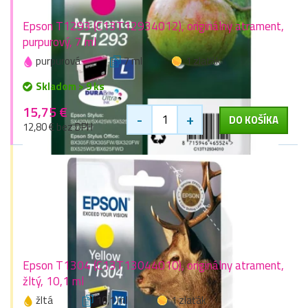
Epson T1293 (C13T12934012), originálny atrament,
purpurový, 7 ml
purpurová
7 ml
1 zlaťák
Skladom > 9 ks
15,75 €
-
+
DO KOŠÍKA
12,80 € bez DPH
Epson T1304 (C13T13044010), originálny atrament,
žltý, 10,1 ml
žltá
10,1 ml
1 zlaťák