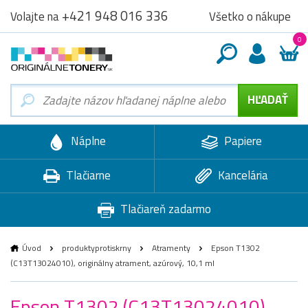
+421 948 016 336
Všetko o nákupe
Volajte na
0
Náplne
Papiere
Tlačiarne
Kancelária
Tlačiareň zadarmo
Úvod
produktyprotiskrny
Atramenty
Epson T1302
(C13T13024010), originálny atrament, azúrový, 10,1 ml
Epson T1302 (C13T13024010),