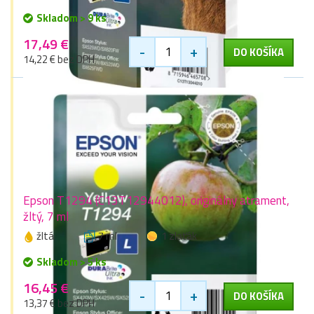
Skladom > 9 ks
17,49 €
-
+
DO KOŠÍKA
14,22 € bez DPH
Epson T1294 (C13T12944012), originálny atrament,
žltý, 7 ml
žltá
7 ml
1 zlaťák
Skladom > 5 ks
16,45 €
-
+
DO KOŠÍKA
13,37 € bez DPH