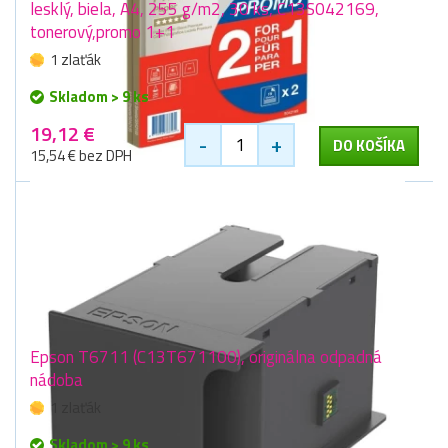
lesklý, biela, A4, 255 g/m2, 30 ks, C13S042169,
tonerový,promo 1+1
1 zlaťák
Skladom > 9 ks
19,12 €
-
+
DO KOŠÍKA
15,54 € bez DPH
Epson T6711 (C13T671100), originálna odpadná
nádoba
1 zlaťák
Skladom > 9 ks