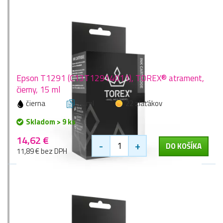
Epson T1291 (C13T12914011), TOREX® atrament,
čierny, 15 ml
čierna
15 ml
22 zlaťákov
Skladom > 9 ks
14,62 €
-
+
DO KOŠÍKA
11,89 € bez DPH