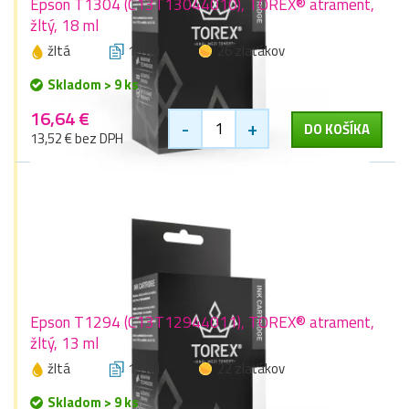
Epson T1304 (C13T13044010), TOREX® atrament,
žltý, 18 ml
žltá
18 ml
26 zlaťákov
Skladom > 9 ks
16,64 €
-
+
DO KOŠÍKA
13,52 € bez DPH
Epson T1294 (C13T12944011), TOREX® atrament,
žltý, 13 ml
žltá
13 ml
22 zlaťákov
Skladom > 9 ks