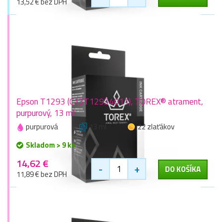
13,52 € bez DPH
Epson T1293 (C13T12934011), TOREX® atrament,
purpurový, 13 ml
purpurová
13 ml
22 zlaťákov
Skladom > 9 ks
14,62 €
-
+
DO KOŠÍKA
11,89 € bez DPH