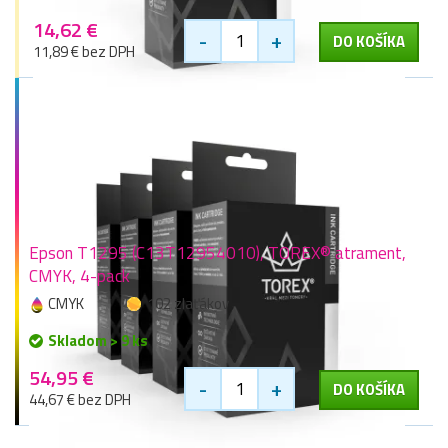
14,62 €
-
+
DO KOŠÍKA
11,89 € bez DPH
Epson T1295 (C13T12954010), TOREX® atrament,
CMYK, 4-pack
CMYK
102 zlaťákov
Skladom > 9 ks
54,95 €
-
+
DO KOŠÍKA
44,67 € bez DPH