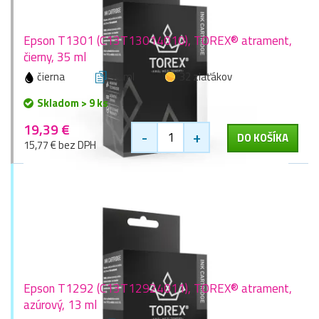
Epson T1301 (C13T13014010), TOREX® atrament,
čierny, 35 ml
čierna
35 ml
32 zlaťákov
Skladom > 9 ks
19,39 €
-
+
DO KOŠÍKA
15,77 € bez DPH
Epson T1292 (C13T12924011), TOREX® atrament,
azúrový, 13 ml