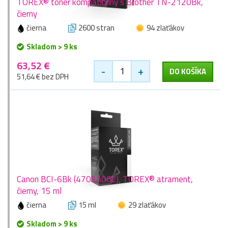
TOREX® toner kompatibilný s Brother TN-2120Bk,
čierny
čierna
2600 stran
94 zlaťákov
Skladom > 9 ks
63,52 €
-
+
DO KOŠÍKA
51,64 € bez DPH
Canon BCI-6Bk (4705A002), TOREX® atrament,
čierny, 15 ml
čierna
15 ml
29 zlaťákov
Skladom > 9 ks