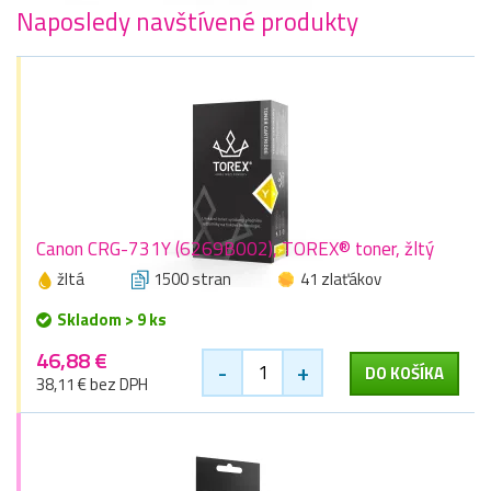
Naposledy navštívené produkty
Canon CRG-731Y (6269B002), TOREX® toner, žltý
žltá
1500 stran
41 zlaťákov
Skladom > 9 ks
46,88 €
-
+
DO KOŠÍKA
38,11 € bez DPH