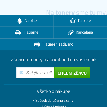
Na
tonery
sme tu my.
Náplne
Papiere
Tlačiarne
Kancelária
Tlačiareň zadarmo
Zľavy na tonery a akcie ihneď na váš email:
CHCEM ZĽAVU
Všetko o nákupe
Spôsob doručenia a ceny
Výdajné miesta