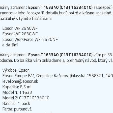
inálny atrament
Epson T163340 (C13T16334010)
zabezpečí 
mentov alebo fotografií, detaily budú ostré a krásne znateľné.
atibilný s týmito tlačiarňami:
Epson WF 2540WF
Epson WF 2630WF
Epson WorkForce WF-2520NF
a ďalšími
inálny atrament
Epson T163340 (C13T16334010)
vám pri 5% 
oduchá. Do balíčka vám prikladáme aj prehľadný návod, ktorý vá
Výrobce: Epson
Epson Europe B.V., Greenline Kačerov, Jihlavská 1558/21, 140
level.one@epson.sk
Kapacita: 6,5 ml
Model 1: T1633
Model 2: C13T16334010
Balenie: 1-pack
Farba: purpurová