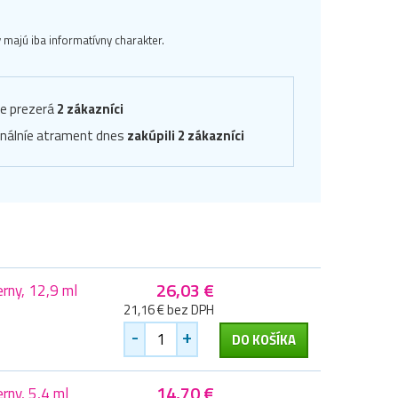
majú iba informatívny charakter.
ve prezerá
2 zákazníci
inálníe atrament dnes
zakúpili 2 zákazníci
26,03 €
rny, 12,9 ml
21,16 € bez DPH
-
+
DO KOŠÍKA
14,70 €
rny, 5,4 ml