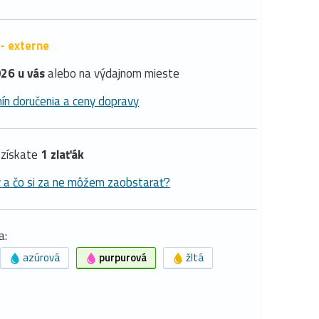
- externe
26 u vás
alebo na výdajnom mieste
ín doručenia a ceny dopravy
získate
1 zlaťák
y a čo si za ne môžem zaobstarať?
a:
azúrová
purpurová
žltá