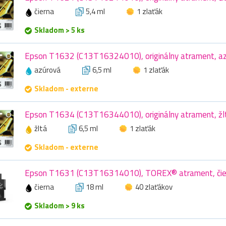
čierna
5,4 ml
1 zlaťák
Skladom > 5 ks
Epson T1632 (C13T16324010), originálny atrament, azú
azúrová
6,5 ml
1 zlaťák
Skladom - externe
Epson T1634 (C13T16344010), originálny atrament, žlt
žltá
6,5 ml
1 zlaťák
Skladom - externe
Epson T1631 (C13T16314010), TOREX® atrament, čier
čierna
18 ml
40 zlaťákov
Skladom > 9 ks