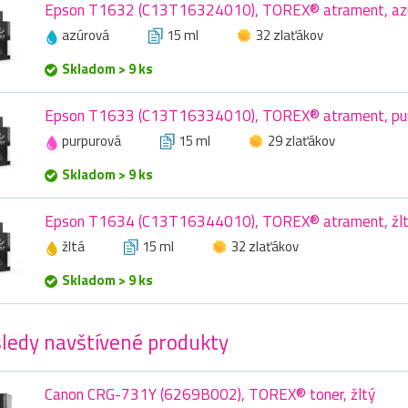
Epson T1632 (C13T16324010), TOREX® atrament, azú
azúrová
15 ml
32 zlaťákov
Skladom > 9 ks
Epson T1633 (C13T16334010), TOREX® atrament, pur
purpurová
15 ml
29 zlaťákov
Skladom > 9 ks
Epson T1634 (C13T16344010), TOREX® atrament, žltý
žltá
15 ml
32 zlaťákov
Skladom > 9 ks
ledy navštívené produkty
Canon CRG-731Y (6269B002), TOREX® toner, žltý