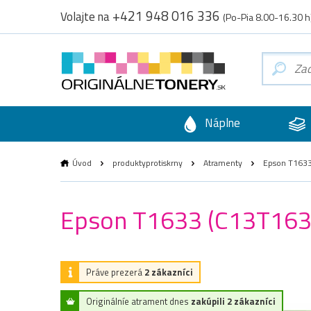
+421 948 016 336
Volajte na
(Po-Pia 8.00-16.30 h
Náplne
Úvod
produktyprotiskrny
Atramenty
Epson T1633 
Epson T1633 (C13T16334
Práve prezerá
2 zákazníci
Originálníe atrament dnes
zakúpili 2 zákazníci