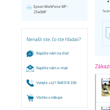
Epson WorkForce WF-
Techn
2540WF
Nenašli ste, čo ste hľadali?
Napište nám na chat
Zákazn
Napíšte nám e-mail
Volajte +421 948 016 336
Všetko o nákupe