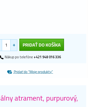
+
PRIDAŤ DO KOŠÍKA
Nákup po telefóne
+421 948 016 336
Pridať do “Moje produkty”
lny atrament, purpurový,