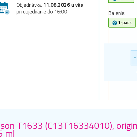
Objednávka
11.08.2026 u vás
pri objednanie do 16:00
Balenie:
1-pack
-
son T1633 (C13T16334010), originá
5 ml