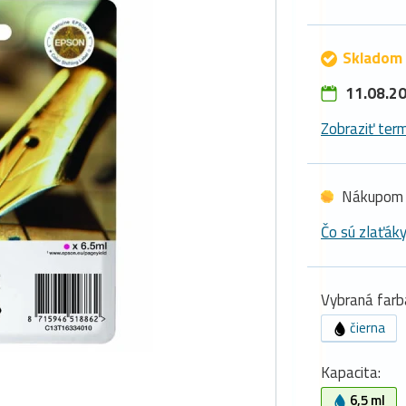
Skladom 
11.08.20
Zobraziť term
Nákupom 
Čo sú zlaťák
Vybraná farb
čierna
Kapacita:
6,5 ml