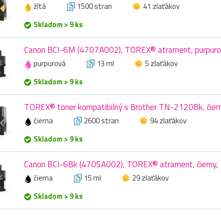
žltá
1500 stran
41 zlaťákov
Skladom > 9 ks
Canon BCI-6M (4707A002), TOREX® atrament, purpuro
purpurová
13 ml
5 zlaťákov
Skladom > 9 ks
TOREX® toner kompatibilný s Brother TN-2120Bk, čier
čierna
2600 stran
94 zlaťákov
Skladom > 9 ks
Canon BCI-6Bk (4705A002), TOREX® atrament, čierny, 
čierna
15 ml
29 zlaťákov
Skladom > 9 ks