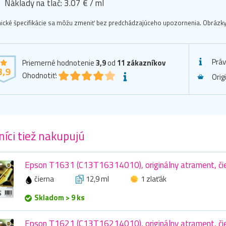
Náklady na tlač: 3.07 € / ml
ické špecifikácie sa môžu zmeniť bez predchádzajúceho upozornenia. Obrázky 
Prá
Priemerné hodnotenie
3,9
od
11
zákazníkov
3,9
Ohodnotiť:
Orig
íci tiež nakupujú
Epson T1631 (C13T16314010), originálny atrament, čie
čierna
12,9 ml
1 zlaťák
Skladom > 9 ks
Epson T1621 (C13T16214010), originálny atrament, čie