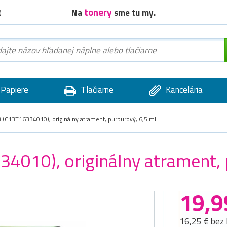
tonery
Na
sme tu my.
)
Papiere
Tlačiarne
Kancelária
(C13T16334010), originálny atrament, purpurový, 6,5 ml
010), originálny atrament, 
19,9
16,25 € bez