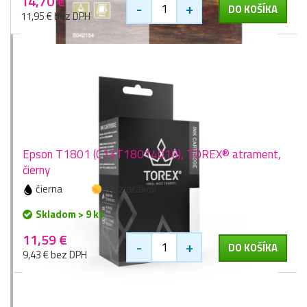
14,70 €
-
+
DO KOŠÍKA
11,95 € bez DPH
Epson T1801 (C13T18014010), TOREX® atrament,
čierny
čierna
17 zlaťákov
Skladom > 9 ks
11,59 €
-
+
DO KOŠÍKA
9,43 € bez DPH