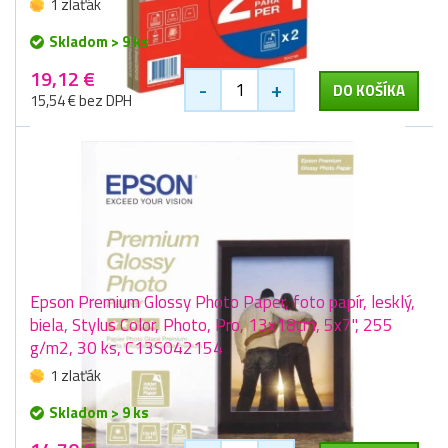
1 zlaťák
Skladom > 9 ks
19,12 €
-
+
DO KOŠÍKA
15,54 € bez DPH
Epson Premium Glossy Photo Paper, foto papír, lesklý,
biela, Stylus Color, Photo, Pro, 13x18cm, 5x7", 255
g/m2, 30 ks, C13S042154
1 zlaťák
Skladom > 9 ks