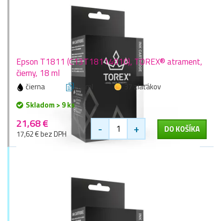
Epson T1811 (C13T18114010), TOREX® atrament,
čierny, 18 ml
čierna
18 ml
37 zlaťákov
Skladom > 9 ks
21,68 €
-
+
DO KOŠÍKA
17,62 € bez DPH