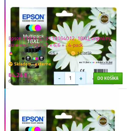
Epson T1816 (C13T18164012, 18XL), originálny
atrament, CMYK, 3 × 6,6 + , 4-pack
CMYK
3 × 6,6 +
1 zlaťák
Skladom - externe
84,24 €
-
+
DO KOŠÍKA
68,49 € bez DPH