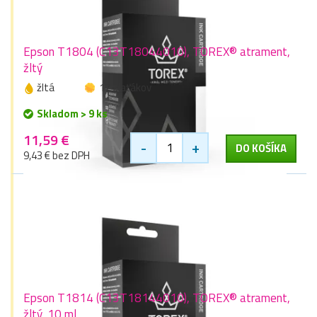
Epson T1804 (C13T18044010), TOREX® atrament,
žltý
žltá
17 zlaťákov
Skladom > 9 ks
11,59 €
-
+
DO KOŠÍKA
9,43 € bez DPH
Epson T1814 (C13T18144010), TOREX® atrament,
žltý, 10 ml