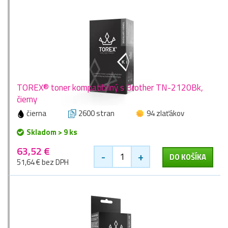
TOREX® toner kompatibilný s Brother TN-2120Bk,
čierny
čierna
2600 stran
94 zlaťákov
Skladom > 9 ks
63,52 €
-
+
DO KOŠÍKA
51,64 € bez DPH