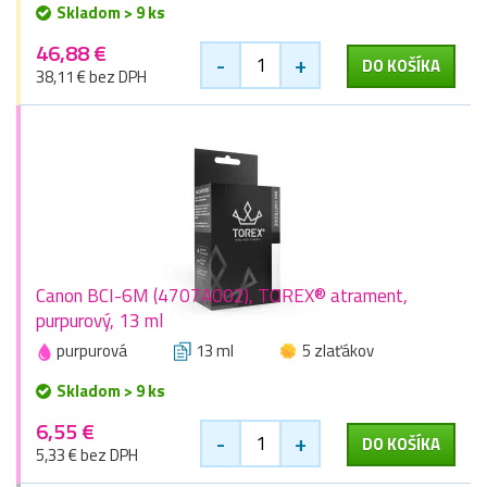
Skladom > 9 ks
46,88 €
-
+
DO KOŠÍKA
38,11 € bez DPH
Canon BCI-6M (4707A002), TOREX® atrament,
purpurový, 13 ml
purpurová
13 ml
5 zlaťákov
Skladom > 9 ks
6,55 €
-
+
DO KOŠÍKA
5,33 € bez DPH