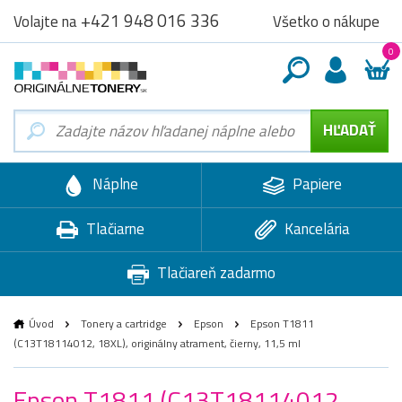
+421 948 016 336
Všetko o nákupe
Volajte na
0
Náplne
Papiere
Tlačiarne
Kancelária
Tlačiareň zadarmo
Úvod
Tonery a cartridge
Epson
Epson T1811
(C13T18114012, 18XL), originálny atrament, čierny, 11,5 ml
Epson T1811 (C13T18114012,