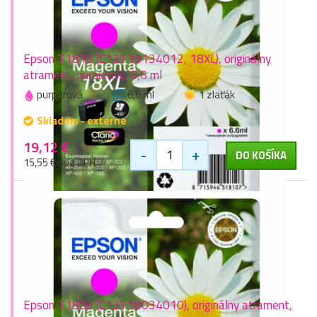
Epson T1813 (C13T18134012, 18XL), originálny
atrament, purpurový, 6,6 ml
purpurová
6,6 ml
1 zlaťák
Skladom - externe
19,12 €
-
+
DO KOŠÍKA
15,55 € bez DPH
Epson T1803 (C13T18034010), originálny atrament,