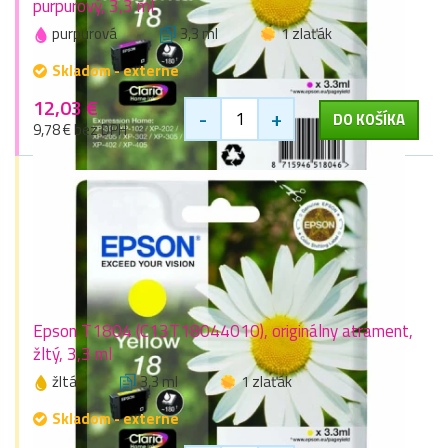
purpurový, 3,3 ml
purpurová
3,3 ml
1 zlaťák
Skladom - externe
12,03 €
-
+
DO KOŠÍKA
9,78 € bez DPH
Epson T1804 (C13T18044010), originálny atrament,
žltý, 3,3 ml
žltá
3,3 ml
1 zlaťák
Skladom - externe