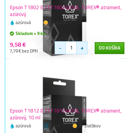
Epson T1802 (C13T18024010), TOREX® atrament,
azúrový
azúrová
13 zlaťákov
Skladom > 9 ks
9,58 €
-
+
DO KOŠÍKA
7,79 € bez DPH
Epson T1812 (C13T18124010), TOREX® atrament,
azúrový, 10 ml
azúrová
10 ml
27 zlaťákov