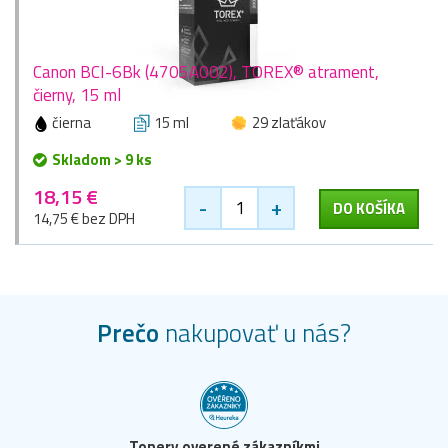
Canon BCI-6Bk (4705A002), TOREX® atrament,
čierny, 15 ml
čierna
15 ml
29 zlaťákov
Skladom > 9 ks
18,15 €
-
+
DO KOŠÍKA
14,75 € bez DPH
Prečo
nakupovať u nás?
Tonery overené zákazníkmi