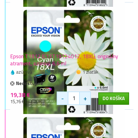
Epson T1812 (C13T18124012, 18XL), originálny
atrament, azúrový, 6,6 ml
azúrová
6,6 ml
1 zlaťák
Nedostupné
19,38 €
-
+
DO KOŠÍKA
15,76 € bez DPH