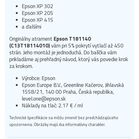
Epson XP 302
Epson XP 205
Epson XP 415
a ďalšími
Originálny atrament
Epson T181140
(C13T18114010)
vám pri 5% pokrytí vytlačí až 450
strán. Jeho montáž je jednoduchá. Do balíčka vám
prikladáme aj prehľadný návod, ktorý vás povedie krok
za krokom.
Výrobce: Epson
Epson Europe B.V., Greenline Kačerov, Jihlavská
1558/21, 140 00 Praha, Česká republika,
level.one@epson.sk
Náklady na tlač: 2.17 € / ml
Technické špecifikácie sa môžu zmeniť bez predchádzajúceho
upozornenia. Obrázky majú iba informatívny charakter.