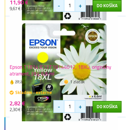
11,90 €
-
+
DO KOŠÍKA
9,67 € bez DPH
Epson T1814 (C13T18144012, 18XL), originálny
atrament, žltý, 6,6 ml
žltá
6,6 ml
1 zlaťák
Skladom - externe
2,82 €
-
+
DO KOŠÍKA
2,30 € bez DPH