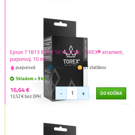
Epson T1813 (C13T18134010), TOREX® atrament,
purpurový, 10 ml
purpurová
10 ml
27 zlaťákov
Skladom > 9 ks
16,64 €
-
+
DO KOŠÍKA
13,52 € bez DPH