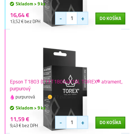
Skladom > 9 ks
16,64 €
-
+
DO KOŠÍKA
13,52 € bez DPH
Epson T1803 (C13T18034010), TOREX® atrament,
purpurový
purpurová
17 zlaťákov
Skladom > 9 ks
11,59 €
-
+
DO KOŠÍKA
9,43 € bez DPH