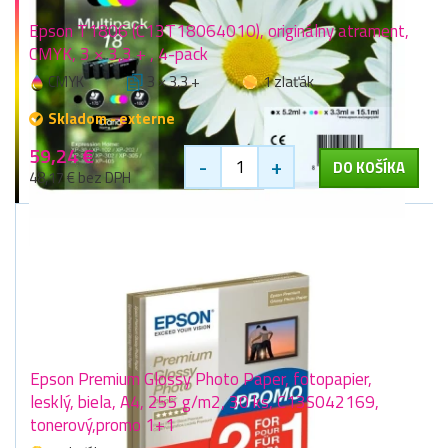
Epson T1806 (C13T18064010), originálny atrament,
CMYK, 3 × 3,3 + , 4-pack
CMYK
3 × 3,3 +
1 zlaťák
Skladom - externe
59,24 €
-
+
DO KOŠÍKA
48,17 € bez DPH
Epson Premium Glossy Photo Paper, fotopapier,
lesklý, biela, A4, 255 g/m2, 30 ks, C13S042169,
tonerový,promo 1+1