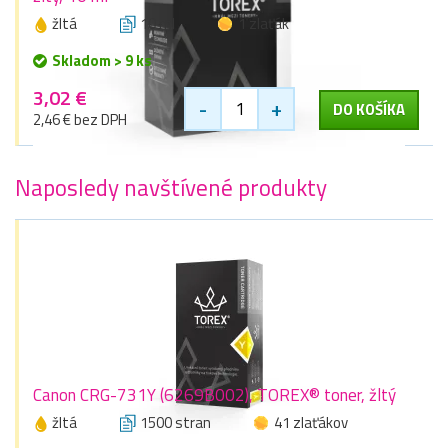
žltá
10 ml
1 zlaťák
Skladom > 9 ks
3,02 €
-
+
DO KOŠÍKA
2,46 € bez DPH
Naposledy navštívené produkty
Canon CRG-731Y (6269B002), TOREX® toner, žltý
žltá
1500 stran
41 zlaťákov