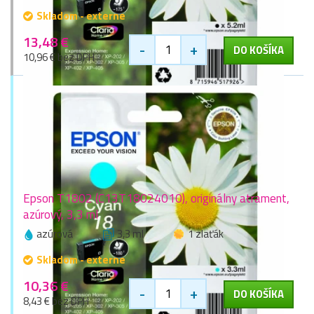
Skladom - externe
13,48 €
-
+
DO KOŠÍKA
10,96 € bez DPH
Epson T1802 (C13T18024010), originálny atrament,
azúrový, 3,3 ml
azúrová
3,3 ml
1 zlaťák
Skladom - externe
10,36 €
-
+
DO KOŠÍKA
8,43 € bez DPH