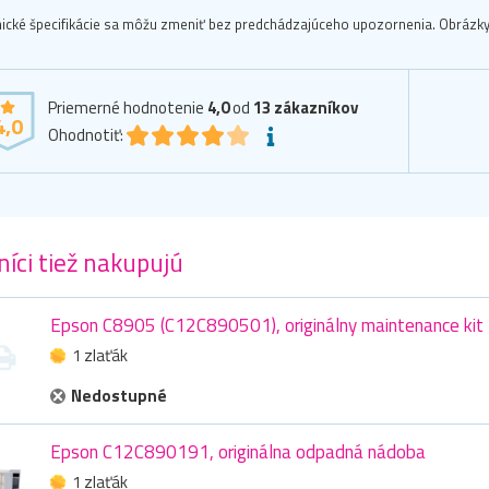
ické špecifikácie sa môžu zmeniť bez predchádzajúceho upozornenia. Obrázky 
Priemerné hodnotenie
4,0
od
13
zákazníkov
4,0
Ohodnotiť:
íci tiež nakupujú
Epson C8905 (C12C890501), originálny maintenance kit
1 zlaťák
Nedostupné
Epson C12C890191, originálna odpadná nádoba
1 zlaťák