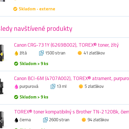
Skladom - externe
ledy navštívené produkty
Canon CRG-731Y (6269B002), TOREX® toner, žltý
žltá
1500 stran
41 zlaťákov
Skladom > 9 ks
Canon BCI-6M (4707A002), TOREX® atrament, purpuro
purpurová
13 ml
5 zlaťákov
Skladom > 9 ks
TOREX® toner kompatibilný s Brother TN-2120Bk, čier
čierna
2600 stran
94 zlaťákov