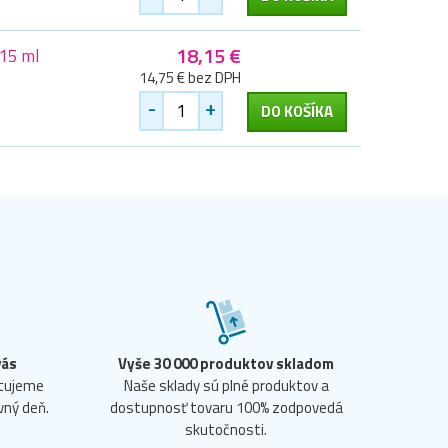
18,15 €
15 ml
14,75 € bez DPH
-
+
DO KOŠÍKA
vás
Vyše 30 000 produktov skladom
ntujeme
Naše sklady sú plné produktov a
vný deň.
dostupnosť tovaru 100% zodpovedá
skutočnosti.