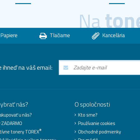
ton
Na
Papiere
Tlačiarne
Kancelária
e ihneď na váš email:
vybrať nás?
O spoločnosti
akupovať u nás?
Kto sme?
y ZADARMO
Používanie cookies
®
tívne tonery TOREX
Obchodné podmienky