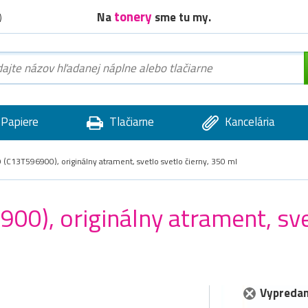
tonery
Na
sme tu my.
)
Papiere
Tlačiarne
Kancelária
(C13T596900), originálny atrament, svetlo svetlo čierny, 350 ml
0), originálny atrament, svet
Vypredan