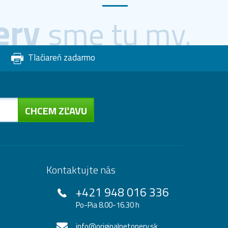
ery
sme tu my.
Tlačiareň zadarmo
CHCEM ZĽAVU
Kontaktujte nás
+421 948 016 336
Po-Pia 8.00-16.30 h
info@originalnetonery.sk