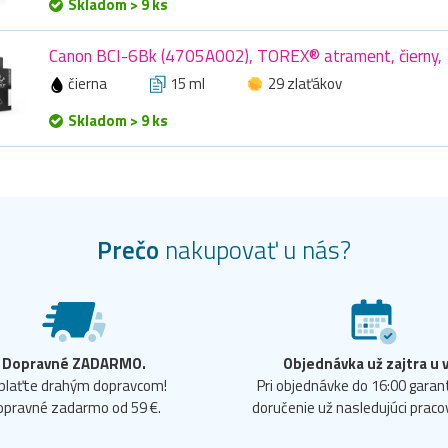
Skladom > 9 ks
Canon BCI-6Bk (4705A002), TOREX® atrament, čierny, 
čierna
15 ml
29 zlaťákov
Skladom > 9 ks
Prečo
nakupovať u nás?
Dopravné ZADARMO.
Objednávka už zajtra u 
plaťte drahým dopravcom!
Pri objednávke do 16:00 gara
opravné zadarmo od 59 €.
doručenie už nasledujúci praco