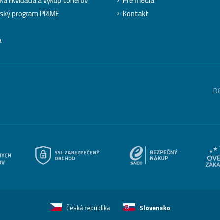
ká likvidácia a výkup tonerov
Pre médiá
ský program PRIME
Kontakt
a
D
Česká republika
Slovensko