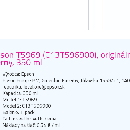
son T5969 (C13T596900), origináln
erny, 350 ml
Výrobce: Epson
Epson Europe B.V., Greenline Kačerov, Jihlavská 1558/21, 14
republika, level.one@epson.sk
Kapacita: 350 ml
Model 1: T5969
Model 2: C13T596900
Balenie: 1-pack
Farba: svetlo svetlo čierna
Náklady na tlač: 0.54 € / ml