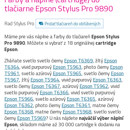
tlačiarne Epson Stylus Pro 9890
Rad Stylus Pro
Pridať tlačiareň do obľúbených
Máme pre vás náplne a farby do tlačiareň
Epson Stylus
Pro 9890
. Môžete si vybrať z 18 originálnej
cartridge
Epson
.
Zháňate svetlo svetlo čierny
Epson T6369
, žltý
Epson
T6364
, vivid purpurový
Epson T5963
, photo čierny
Epson
T5961
, svetlo azúrový
Epson T5965
, svetlo čierny
Epson
T5967
, žltý
Epson T5964
, vivid purpurový
Epson T6363
,
svetlo čierny
Epson T6367
, azúrový
Epson T5962
, vivid
svetlo purpurový
Epson T6366
, vivid svetlo purpurový
Epson T5966
, svetlo azúrový
Epson T6365
, azúrový
Epson T6362
, photo čierny
Epson T6361
, matne čierny
Epson T6368
, matne čierny
Epson T5968
, svetlo svetlo
čierny
Epson T5969
? U nás nájdete
najväčší výber náplní
Epson
, skladom máme až 30 000 cartridge k dodaniu na