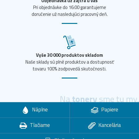
Objednávka už zajtra u vás
Pri objednávke do 16:00 garantujeme
doručenie už nasledujúci pracovný deň.
Vyše 30 000 produktov skladom
Naše sklady sú plné produktov a dostupnosť
tovaru 100% zodpovedá skutočnosti.
Na
tonery
sme tu my.
Náplne
Papiere
Tlačiarne
Kancelária