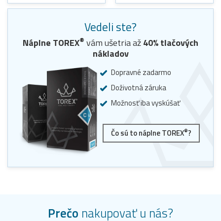
Vedeli ste?
®
Náplne
TOREX
vám ušetria až
40
% tlačových
nákladov
Dopravné zadarmo
Doživotná záruka
Možnosť iba vyskúšať
®
Čo sú to náplne TOREX
?
Prečo
nakupovať u nás?