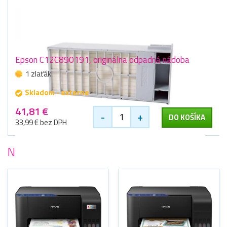
Epson C12C890191, originálna odpadná nádoba
1 zlaťák
Skladom - externe
41,81 €
-
+
DO KOŠÍKA
33,99 € bez DPH
Najobľúbenejšie
tlačiarne Epson