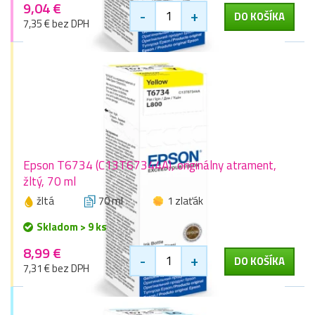
9,04 €
-
+
DO KOŠÍKA
7,35 € bez DPH
Epson T6734 (C13T67344A), originálny atrament,
žltý, 70 ml
žltá
70 ml
1 zlaťák
Skladom > 9 ks
8,99 €
-
+
DO KOŠÍKA
7,31 € bez DPH