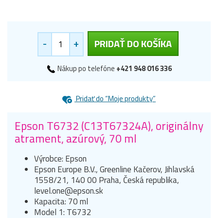
-
+
PRIDAŤ DO KOŠÍKA
Nákup po telefóne
+421 948 016 336
Pridať do “Moje produkty”
Epson T6732 (C13T67324A), originálny
atrament, azúrový, 70 ml
Výrobce: Epson
Epson Europe B.V., Greenline Kačerov, Jihlavská
1558/21, 140 00 Praha, Česká republika,
level.one@epson.sk
Kapacita: 70 ml
Model 1: T6732