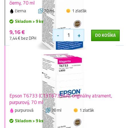
čierny, 70 ml
čierna
70 ml
1 zlaťák
Skladom > 9 ks
9,16 €
-
+
DO KOŠÍKA
7,44 € bez DPH
Epson T6733 (C13T67334A), originálny atrament,
purpurový, 70 ml
purpurová
70 ml
1 zlaťák
Skladom > 9 ks