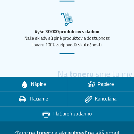
Vyše 30 000 produktov skladom
Naše sklady sú plné produktov a dostupnosť
tovaru 100% zodpovedá skutočnosti.
Na
tonery
sme tu my.
Náplne
Papiere
Tlačiarne
Kancelária
Tlačiareň zadarmo
Zľavy na tonery a akcie ihneď na váš email: