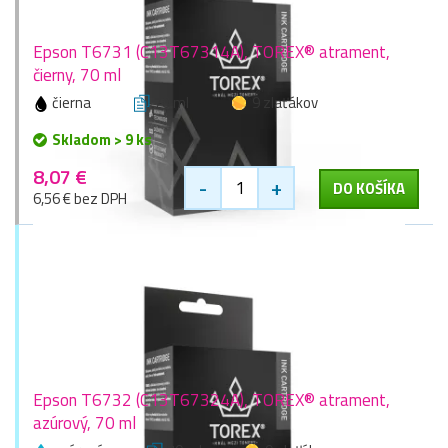
Epson T6731 (C13T67314A), TOREX® atrament,
čierny, 70 ml
čierna
70 ml
9 zlaťákov
Skladom > 9 ks
8,07 €
-
+
DO KOŠÍKA
6,56 € bez DPH
Epson T6732 (C13T67324A), TOREX® atrament,
azúrový, 70 ml