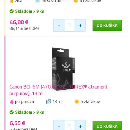
žltá
1500 stran
41 zlaťákov
Skladom > 9 ks
46,88 €
-
+
DO KOŠÍKA
38,11 € bez DPH
Canon BCI-6M (4707A002), TOREX® atrament,
purpurový, 13 ml
purpurová
13 ml
5 zlaťákov
Skladom > 9 ks
6,55 €
-
+
DO KOŠÍKA
5,33 € bez DPH