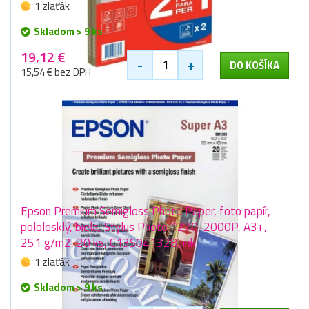
1 zlaťák
Skladom > 9 ks
19,12 €
-
+
DO KOŠÍKA
15,54 € bez DPH
Epson Premium Semigloss Photo Paper, foto papír,
pololesklý, biela, Stylus Photo 1270, 2000P, A3+,
251 g/m2, 20 ks, C13S041328, ink
1 zlaťák
Skladom > 9 ks