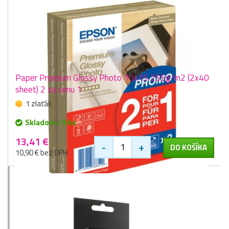
Paper Premium Glossy Photo 10x15 255g/m2 (2x40
sheet) 2 za cenu 1
1 zlaťák
Skladom > 9 ks
13,41 €
-
+
DO KOŠÍKA
10,90 € bez DPH