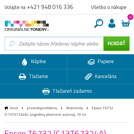
+421 948 016 336
Všetko o nákupe
Volajte na
0
Náplne
Papiere
Tlačiarne
Kancelária
Tlačiareň zadarmo
Úvod
produktyprotiskrny
Atramenty
Epson T6732
(C13T67324A), originálny atrament, azúrový, 70 ml
Epson T6732 (C13T67324A),