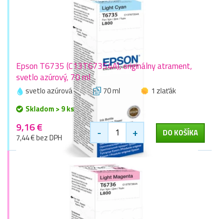
Epson T6735 (C13T67354A), originálny atrament,
svetlo azúrový, 70 ml
svetlo azúrová
70 ml
1 zlaťák
Skladom > 9 ks
9,16 €
-
+
DO KOŠÍKA
7,44 € bez DPH