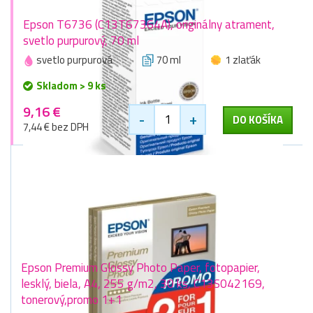
Epson T6736 (C13T67364A), originálny atrament,
svetlo purpurový, 70 ml
svetlo purpurová
70 ml
1 zlaťák
Skladom > 9 ks
9,16 €
-
+
DO KOŠÍKA
7,44 € bez DPH
Epson Premium Glossy Photo Paper, fotopapier,
lesklý, biela, A4, 255 g/m2, 30 ks, C13S042169,
tonerový,promo 1+1