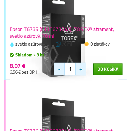
Epson T6735 (C13T67354A), TOREX® atrament,
svetlo azúrový, 70 ml
svetlo azúrová
70 ml
8 zlaťákov
Skladom > 9 ks
8,07 €
-
+
DO KOŠÍKA
6,56 € bez DPH
Epson T6736 (C13T67364A), TOREX® atrament,