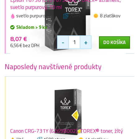
svetlo purpurový, 70 ml
svetlo purpurová
70 ml
8 zlaťákov
Skladom > 9 ks
8,07 €
-
+
DO KOŠÍKA
6,56 € bez DPH
Naposledy navštívené produkty
Canon CRG-731Y (6269B002), TOREX® toner, žltý