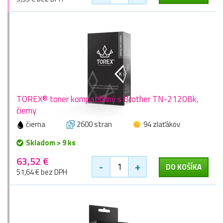
TOREX® toner kompatibilný s Brother TN-2120Bk,
čierny
čierna
2600 stran
94 zlaťákov
Skladom > 9 ks
63,52 €
-
+
DO KOŠÍKA
51,64 € bez DPH