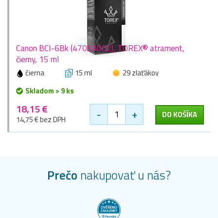
Canon BCI-6Bk (4705A002), TOREX® atrament,
čierny, 15 ml
čierna
15 ml
29 zlaťákov
Skladom > 9 ks
18,15 €
-
+
DO KOŠÍKA
14,75 € bez DPH
Prečo
nakupovať u nás?