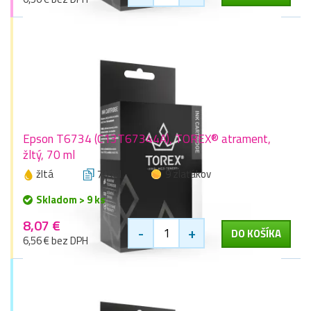
Epson T6734 (C13T67344A), TOREX® atrament,
žltý, 70 ml
žltá
70 ml
9 zlaťákov
Skladom > 9 ks
8,07 €
-
+
DO KOŠÍKA
6,56 € bez DPH