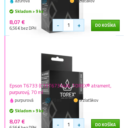
azúrová
70 ml
9 zlaťákov
Skladom > 9 ks
8,07 €
-
+
DO KOŠÍKA
6,56 € bez DPH
Epson T6733 (C13T67334A), TOREX® atrament,
purpurový, 70 ml
purpurová
70 ml
9 zlaťákov
Skladom > 9 ks
8,07 €
-
+
DO KOŠÍKA
6,56 € bez DPH