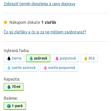
Zobraziť termín doručenia a ceny dopravy
Nákupom získate
1 zlaťák
Čo sú zlaťáky a čo si za ne môžem zaobstarať?
Vybraná farba:
čierna
azúrová
purpurová
žltá
svetlo azúrová
svetlo purpurová
Kapacita:
70 ml
Balenie:
1-pack