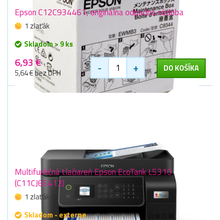
Epson C12C934461, originálna odpadná nádoba
1 zlaťák
Skladom > 9 ks
6,93 €
-
+
DO KOŠÍKA
5,64 € bez DPH
Multifunkčná tlačiareň Epson EcoTank L5310
(C11CJ65412)
1 zlaťák
Skladom - externe