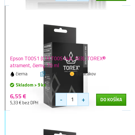
Epson T00S1 (C13T00S14A, 103), TOREX®
atrament, čierny, 70 ml
čierna
70 ml
6 zlaťákov
Skladom > 9 ks
6,55 €
-
+
DO KOŠÍKA
5,33 € bez DPH