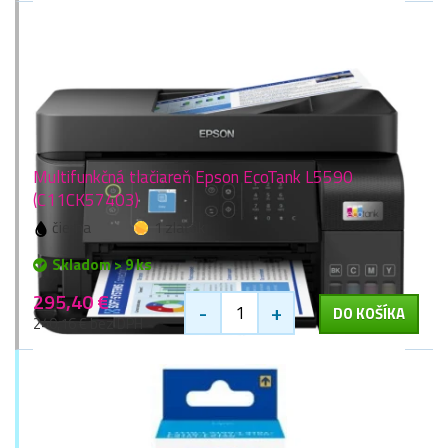
Multifunkčná tlačiareň Epson EcoTank L5590
(C11CK57403)
čierna
1 zlaťák
Skladom > 9 ks
295,40 €
-
+
DO KOŠÍKA
240,16 € bez DPH