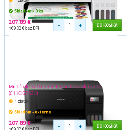
1 zlaťák
Skladom > 9 ks
207,89 €
-
+
DO KOŠÍKA
169,02 € bez DPH
Multifunkčná tlačiareň Epson EcoTank L3270
(C11CJ67434)
1 zlaťák
Skladom - externe
207,89 €
-
+
DO KOŠÍKA
169,02 € bez DPH