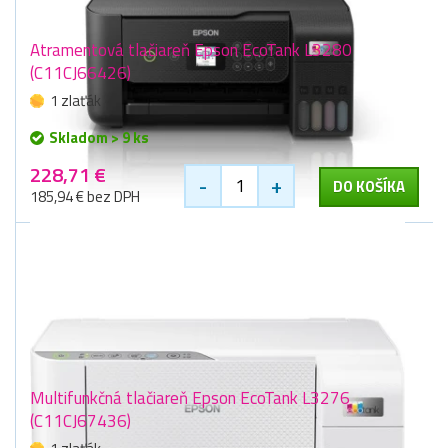
Atramentová tlačiareň Epson EcoTank L3280
(C11CJ66426)
1 zlaťák
Skladom > 9 ks
228,71 €
-
+
DO KOŠÍKA
185,94 € bez DPH
Multifunkčná tlačiareň Epson EcoTank L3276
(C11CJ67436)