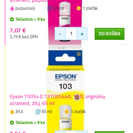
purpurová
65 ml
1 zlaťák
Skladom > 9 ks
7,07 €
-
+
DO KOŠÍKA
5,75 € bez DPH
Epson T00S4 (C13T00S44A, 103), originálny
atrament, žltý, 65 ml
žltá
65 ml
1 zlaťák
Skladom > 9 ks