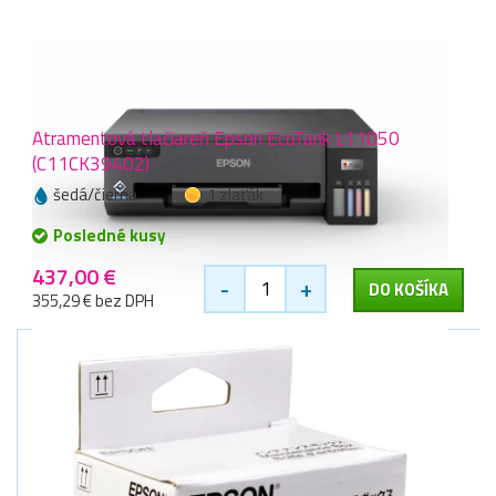
Atramentová tlačiareň Epson EcoTank L11050
(C11CK39402)
šedá/čierna
1 zlaťák
Posledné kusy
437,00 €
-
+
DO KOŠÍKA
355,29 € bez DPH