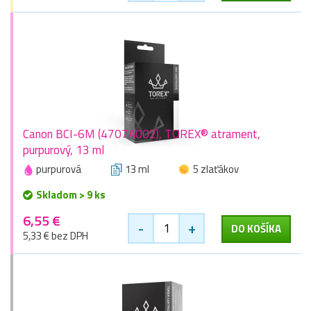
Canon BCI-6M (4707A002), TOREX® atrament,
purpurový, 13 ml
purpurová
13 ml
5 zlaťákov
Skladom > 9 ks
6,55 €
-
+
DO KOŠÍKA
5,33 € bez DPH