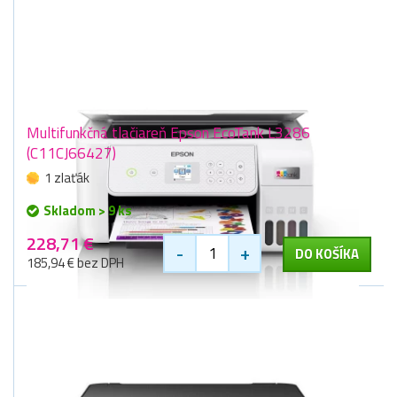
Multifunkčná tlačiareň Epson EcoTank L3286
(C11CJ66427)
1 zlaťák
Skladom > 9 ks
228,71 €
-
+
DO KOŠÍKA
185,94 € bez DPH