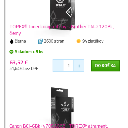
TOREX® toner kompatibilný s Brother TN-2120Bk,
čierny
čierna
2600 stran
94 zlaťákov
Skladom > 9 ks
63,52 €
-
+
DO KOŠÍKA
51,64 € bez DPH
Canon BCI-6Bk (4705A002), TOREX® atrament,