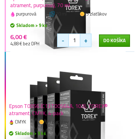
atrament, purpurový, 70 ml
purpurová
70 ml
5 zlaťákov
Skladom > 9 ks
6,00 €
-
+
DO KOŠÍKA
4,88 € bez DPH
Epson T00S6 (C13T00S64A, 103), TOREX®
atrament, CMYK, 4-pack
CMYK
39 zlaťákov
Skladom > 9 ks