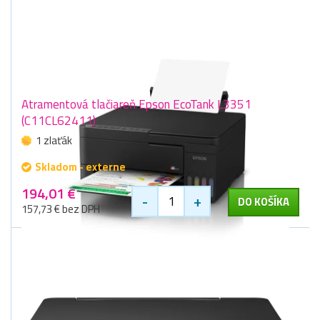
Atramentová tlačiareň Epson EcoTank L3351
(C11CL62411)
1 zlaťák
Skladom - externe
194,01 €
-
+
DO KOŠÍKA
157,73 € bez DPH