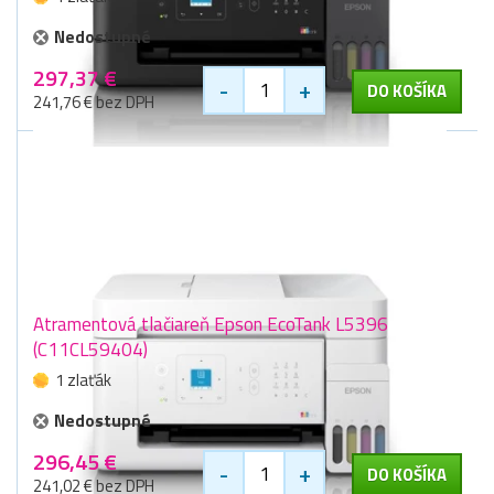
Nedostupné
297,37 €
-
+
DO KOŠÍKA
241,76 € bez DPH
Atramentová tlačiareň Epson EcoTank L5396
(C11CL59404)
1 zlaťák
Nedostupné
296,45 €
-
+
DO KOŠÍKA
241,02 € bez DPH