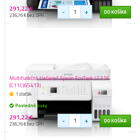
291,22 €
-
+
DO KOŠÍKA
236,76 € bez DPH
Multifunkčná tlačiareň Epson EcoTank L5316
(C11CJ65413)
1 zlaťák
Posledné kusy
291,22 €
-
+
DO KOŠÍKA
236,76 € bez DPH