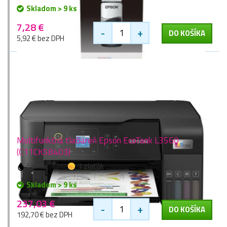
Skladom > 9 ks
7,28 €
-
+
DO KOŠÍKA
5,92 € bez DPH
Multifunkčná tlačiareň Epson EcoTank L3560
(C11CK58403)
čierna
1 zlaťák
Skladom > 9 ks
237,03 €
-
+
DO KOŠÍKA
192,70 € bez DPH