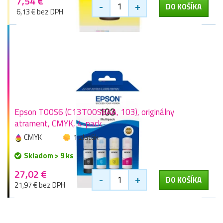
7,54 €
-
+
DO KOŠÍKA
6,13 € bez DPH
Epson T00S6 (C13T00S64A, 103), originálny
atrament, CMYK, 4-pack
CMYK
1 zlaťák
Skladom > 9 ks
27,02 €
-
+
DO KOŠÍKA
21,97 € bez DPH