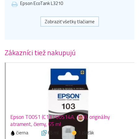
Epson EcoTank L3210
Zobraziť všetky tlačiarne
Zákazníci tiež nakupujú
Epson T00S1 (C13T00S14A, 103), originálny
atrament, čierny, 65 ml
čierna
65 ml
1 zlaťák