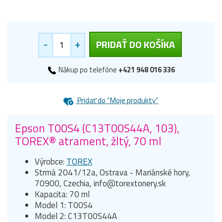
-
+
PRIDAŤ DO KOŠÍKA
Nákup po telefóne
+421 948 016 336
Pridať do “Moje produkty”
Epson T00S4 (C13T00S44A, 103),
TOREX® atrament, žltý, 70 ml
Výrobce:
TOREX
Strmá 2041/12a, Ostrava - Mariánské hory,
70900, Czechia, info@torextonery.sk
Kapacita: 70 ml
Model 1: T00S4
Model 2: C13T00S44A