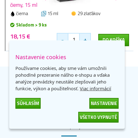
čierny, 15 ml
čierna
15 ml
29 zlaťákov
Skladom > 9 ks
18,15 €
-
+
DO KOŠÍKA
14,75 € bez DPH
Nastavenie cookies
Používame cookies, aby sme vám umožnili
pohodlné prezeranie nášho e-shopu a vďaka
Prečo
nakupovať u nás?
analýze prevádzky neustále zlepšovali jeho
funkcie, výkon a použiteľnosť.
Viac informácií
SÚHLASÍM
NASTAVENIE
Tonery overené zákazníkmi
VŠETKO VYPNUTÉ
98% zákazníkov odporúča nákup na základni
dotazníka spokojnosti.