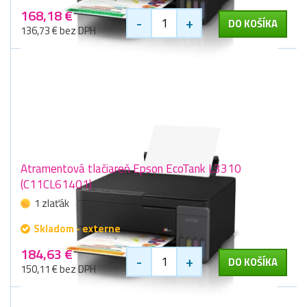
168,18 €
-
+
DO KOŠÍKA
136,73 € bez DPH
Atramentová tlačiareň Epson EcoTank L3310
(C11CL61401)
1 zlaťák
Skladom - externe
184,63 €
-
+
DO KOŠÍKA
150,11 € bez DPH