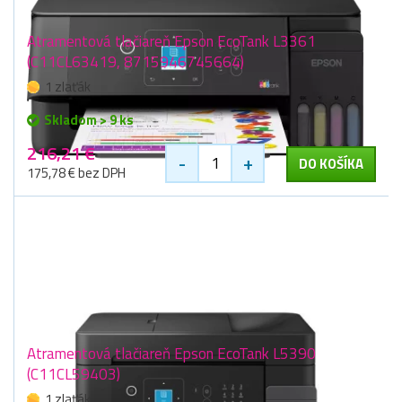
Atramentová tlačiareň Epson EcoTank L3361
(C11CL63419, 8715946745664)
1 zlaťák
Skladom > 9 ks
216,21 €
-
+
DO KOŠÍKA
175,78 € bez DPH
Atramentová tlačiareň Epson EcoTank L5390
(C11CL59403)
1 zlaťák