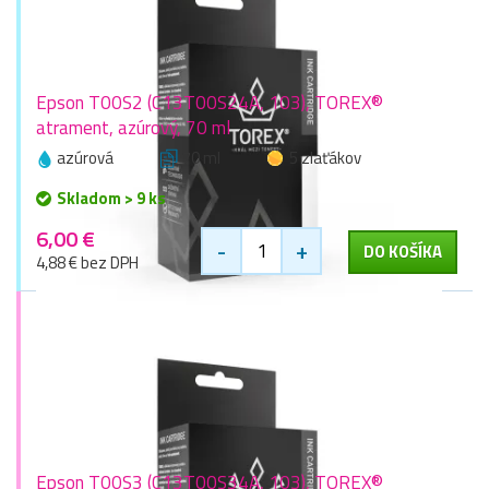
Epson T00S2 (C13T00S24A, 103), TOREX®
atrament, azúrový, 70 ml
azúrová
70 ml
5 zlaťákov
Skladom > 9 ks
6,00 €
-
+
DO KOŠÍKA
4,88 € bez DPH
Epson T00S3 (C13T00S34A, 103), TOREX®