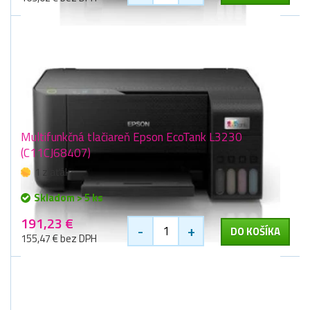
Multifunkčná tlačiareň Epson EcoTank L3230
(C11CJ68407)
1 zlaťák
Skladom > 5 ks
191,23 €
-
+
DO KOŠÍKA
155,47 € bez DPH