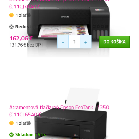
(C11CJ70402)
1 zlaťák
Nedostupné
162,06 €
-
+
DO KOŠÍKA
131,76 € bez DPH
Atramentová tlačiareň Epson EcoTank L1350
(C11CL65403)
1 zlaťák
Skladom > 5 ks