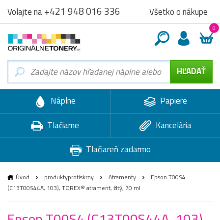
+421 948 016 336
Všetko o nákupe
Volajte na
0
Náplne
Papiere
Tlačiarne
Kancelária
Tlačiareň zadarmo
Úvod
produktyprotiskrny
Atramenty
Epson T00S4
(C13T00S44A, 103), TOREX® atrament, žltý, 70 ml
Epson T00S4 (C13T00S44A, 103),