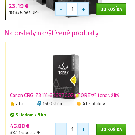
23,19 €
-
+
DO KOŠÍKA
18,85 € bez DPH
Naposledy navštívené produkty
Canon CRG-731Y (6269B002), TOREX® toner, žltý
žltá
1500 stran
41 zlaťákov
Skladom > 9 ks
46,88 €
-
+
DO KOŠÍKA
38,11 € bez DPH