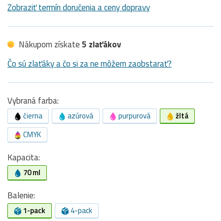
Zobraziť termín doručenia a ceny dopravy
Nákupom získate
5 zlaťákov
Čo sú zlaťáky a čo si za ne môžem zaobstarať?
Vybraná farba:
čierna
azúrová
purpurová
žltá
CMYK
Kapacita:
70 ml
Balenie:
1-pack
4-pack