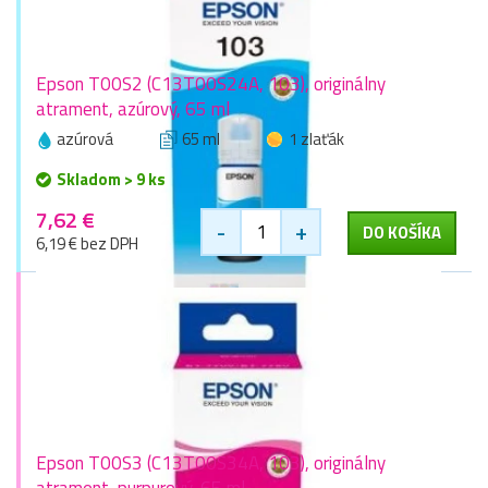
Epson T00S2 (C13T00S24A, 103), originálny
atrament, azúrový, 65 ml
azúrová
65 ml
1 zlaťák
Skladom > 9 ks
7,62 €
-
+
DO KOŠÍKA
6,19 € bez DPH
Epson T00S3 (C13T00S34A, 103), originálny
atrament, purpurový, 65 ml