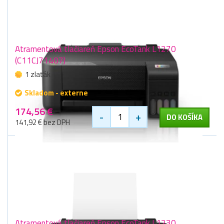
Atramentová tlačiareň Epson EcoTank L1270
(C11CJ71407)
1 zlaťák
Skladom - externe
174,56 €
-
+
DO KOŠÍKA
141,92 € bez DPH
Atramentová tlačiareň Epson EcoTank L1230