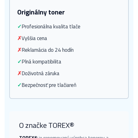
Originálny toner
✓
Profesionálna kvalita tlače
✗
Vyššia cena
✗
Reklamácia do 24 hodín
✓
Plná kompatibilita
✗
Doživotná záruka
✓
Bezpečnosť pre tlačiareň
O značke TOREX®
TOREX®
je renomovaný výrobca tonerov a