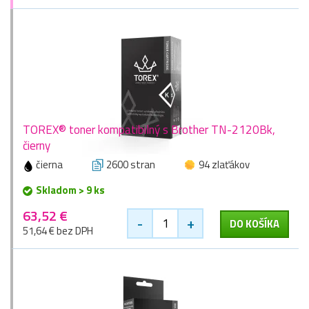
TOREX® toner kompatibilný s Brother TN-2120Bk,
čierny
čierna
2600 stran
94 zlaťákov
Skladom > 9 ks
63,52 €
-
+
DO KOŠÍKA
51,64 € bez DPH