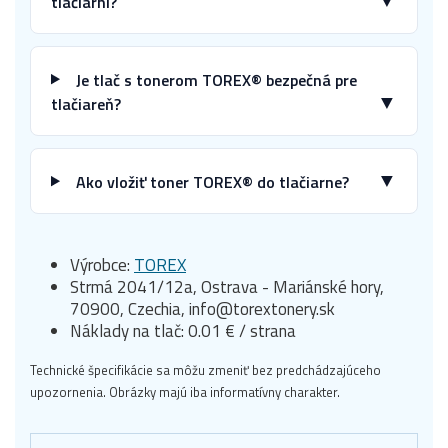
tlačiarni?
Je tlač s tonerom TOREX® bezpečná pre
▼
tlačiareň?
▼
Ako vložiť toner TOREX® do tlačiarne?
Výrobce:
TOREX
Strmá 2041/12a, Ostrava - Mariánské hory,
70900, Czechia, info@torextonery.sk
Náklady na tlač: 0.01 € / strana
Technické špecifikácie sa môžu zmeniť bez predchádzajúceho
upozornenia. Obrázky majú iba informatívny charakter.