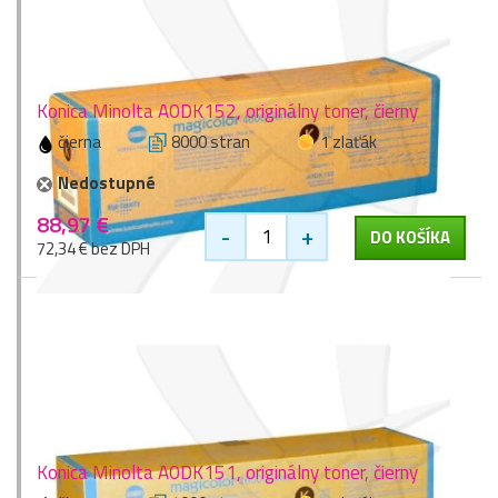
Konica Minolta A0DK152, originálny toner, čierny
čierna
8000 stran
1 zlaťák
Nedostupné
88,97 €
-
+
DO KOŠÍKA
72,34 € bez DPH
Konica Minolta A0DK151, originálny toner, čierny