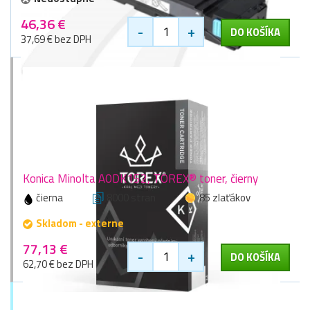
46,36 €
-
+
DO KOŠÍKA
37,69 € bez DPH
Konica Minolta A0DK152, TOREX® toner, čierny
čierna
8000 stran
85 zlaťákov
Skladom - externe
77,13 €
-
+
DO KOŠÍKA
62,70 € bez DPH