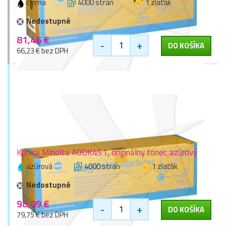
čierna
4000 stran
1 zlaťák
Nedostupné
81,46 €
-
+
DO KOŠÍKA
66,23 € bez DPH
Konica Minolta A0DK451, originálny toner, azúrový
azúrová
4000 stran
1 zlaťák
Nedostupné
98,09 €
-
+
DO KOŠÍKA
79,75 € bez DPH