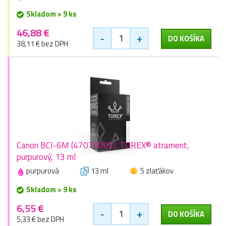
Skladom > 9 ks
46,88 €
-
+
DO KOŠÍKA
38,11 € bez DPH
Canon BCI-6M (4707A002), TOREX® atrament,
purpurový, 13 ml
purpurová
13 ml
5 zlaťákov
Skladom > 9 ks
6,55 €
-
+
DO KOŠÍKA
5,33 € bez DPH