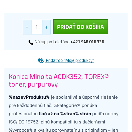
-
+
PRIDAŤ DO KOŠÍKA
Nákup po telefóne
+421 948 016 336
Pridať do “Moje produkty”
Konica Minolta A0DK352, TOREX®
toner, purpurový
%nazevProduktu%
je spoľahlivé a úsporné riešenie
pre každodennú tlač. %kategorie% ponúka
profesionálnu
tlač až na %stran% strán
podľa normy
ISO/IEC 19752, plnú kompatibilitu s tlačiarňami
%vyrobce% a kvalitu porovnateľnú s originálom – len