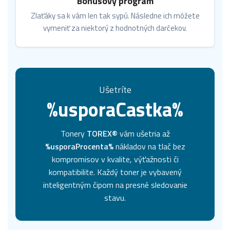
Bonusový program
Zlaťáky sa k vám len tak sypú. Následne ich môžete
vymeniť za niektorý z hodnotných darčekov.
Ušetríte
%usporaCastka%
Tonery
TOREX®
vám ušetria až
%usporaProcenta%
nákladov na tlač bez
kompromisov v kvalite, výťažnosti či
kompatibilite. Každý toner je vybavený
inteligentným čipom na presné sledovanie
stavu.