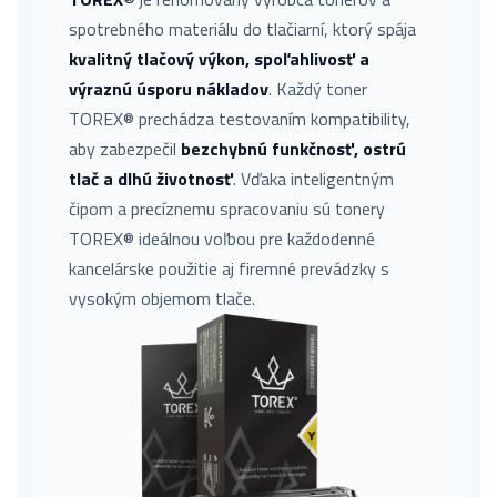
spotrebného materiálu do tlačiarní, ktorý spája
kvalitný tlačový výkon, spoľahlivosť a
výraznú úsporu nákladov
. Každý toner
TOREX® prechádza testovaním kompatibility,
aby zabezpečil
bezchybnú funkčnosť, ostrú
tlač a dlhú životnosť
. Vďaka inteligentným
čipom a precíznemu spracovaniu sú tonery
TOREX® ideálnou voľbou pre každodenné
kancelárske použitie aj firemné prevádzky s
vysokým objemom tlače.