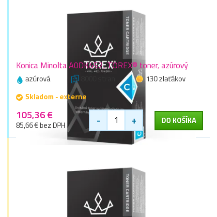
Konica Minolta A0DK452, TOREX® toner, azúrový
azúrová
8000 stran
130 zlaťákov
Skladom - externe
105,36 €
-
+
DO KOŠÍKA
85,66 € bez DPH