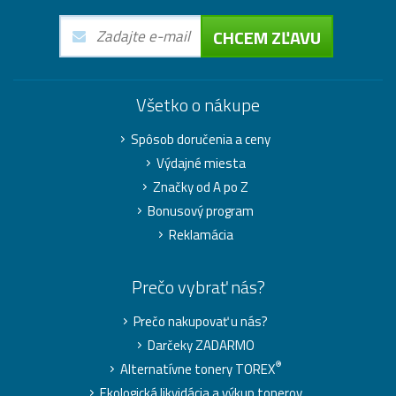
CHCEM ZĽAVU
Všetko o nákupe
Spôsob doručenia a ceny
Výdajné miesta
Značky od A po Z
Bonusový program
Reklamácia
Prečo vybrať nás?
Prečo nakupovať u nás?
Darčeky ZADARMO
®
Alternatívne tonery TOREX
Ekologická likvidácia a výkup tonerov