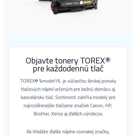
Objavte tonery TOREX®
pre každodennú tlač
TOREX® %model1% je súčasťou širokej ponuky
tlačových náplní určených pre bežnú domácu aj
kancelársku tlač. Sortiment zahŕňa modely pre
najrozšírenejšie tlačiarne značiek Canon, HP,
Brother, Xerox aj ďalších výrobcov.
Ak hľadáte ďalšie náplne rovnakej značky,