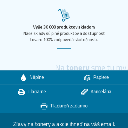
Vyše 30 000 produktov skladom
Naše sklady sú plné produktov a dostupnosť
tovaru 100% zodpovedá skutočnosti.
Na
tonery
sme tu my.
Náplne
Papiere
Tlačiarne
Kancelária
Tlačiareň zadarmo
Zľavy na tonery a akcie ihneď na váš email: