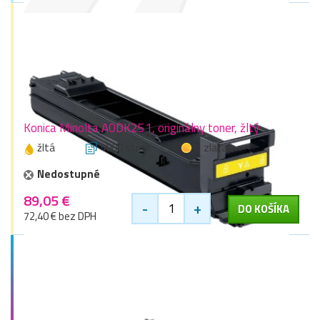
Konica Minolta A0DK251, originálny toner, žltý
žltá
4000 stran
1 zlaťák
Nedostupné
89,05 €
-
+
DO KOŠÍKA
72,40 € bez DPH