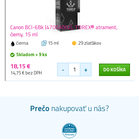
Canon BCI-6Bk (4705A002), TOREX® atrament,
čierny, 15 ml
čierna
15 ml
29 zlaťákov
Skladom > 9 ks
18,15 €
-
+
DO KOŠÍKA
14,75 € bez DPH
Prečo
nakupovať u nás?