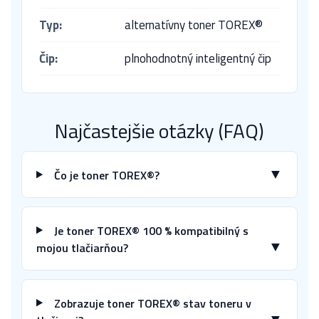
Typ:
alternatívny toner TOREX®
Čip:
plnohodnotný inteligentný čip
Najčastejšie otázky (FAQ)
▼
Čo je toner TOREX®?
Je toner TOREX® 100 % kompatibilný s
▼
mojou tlačiarňou?
Zobrazuje toner TOREX® stav toneru v
▼