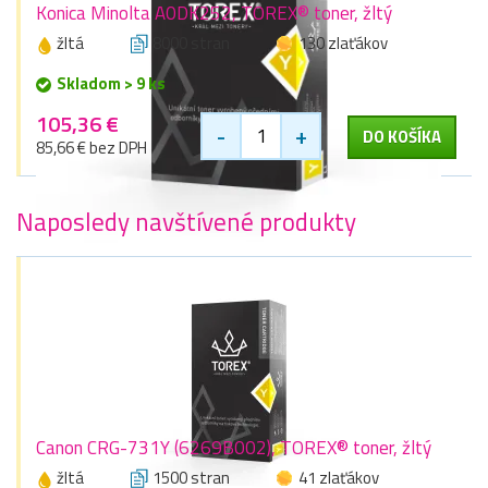
Konica Minolta A0DK252, TOREX® toner, žltý
žltá
8000 stran
130 zlaťákov
Skladom > 9 ks
105,36 €
-
+
DO KOŠÍKA
85,66 € bez DPH
Naposledy navštívené produkty
Canon CRG-731Y (6269B002), TOREX® toner, žltý
žltá
1500 stran
41 zlaťákov