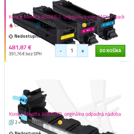
Konica Minolta A0DKJ52, originálny toner, CMY, 3-pack
CMY
3 × 8000 stran
1 zlaťák
Nedostupné
481,87 €
-
+
DO KOŠÍKA
391,76 € bez DPH
Konica Minolta A06X0Y0, originálna odpadná nádoba
2 × 18000 stran
1 zlaťák
Nedostupné