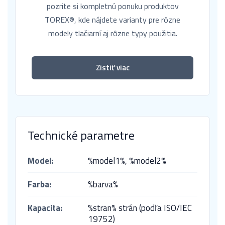
pozrite si kompletnú ponuku produktov
TOREX®, kde nájdete varianty pre rôzne
modely tlačiarní aj rôzne typy použitia.
Zistiť viac
Technické parametre
Model:
%model1%,
%model2%
Farba:
%barva%
Kapacita:
%stran% strán (podľa ISO/IEC
19752)