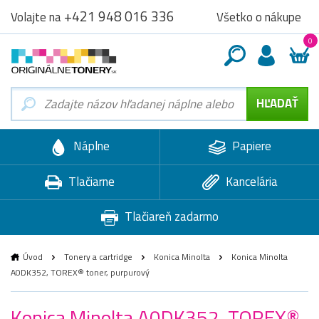
+421 948 016 336
Všetko o nákupe
Volajte na
0
Náplne
Papiere
Tlačiarne
Kancelária
Tlačiareň zadarmo
Úvod
Tonery a cartridge
Konica Minolta
Konica Minolta
A0DK352, TOREX® toner, purpurový
Konica Minolta A0DK352, TOREX®