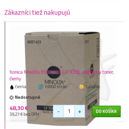
Zákazníci tiež nakupujú
Konica Minolta 8937423 (CF K3B), originálny toner,
čierny
čierna
10000 stran
1 zlaťák
Nedostupné
48,30 €
-
+
DO KOŠÍKA
39,27 € bez DPH