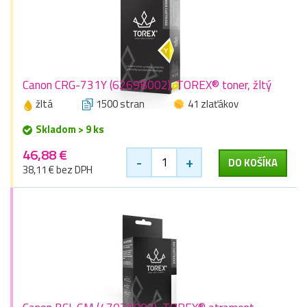
Canon CRG-731Y (6269B002), TOREX® toner, žltý
žltá
1500 stran
41 zlaťákov
Skladom > 9 ks
46,88 €
-
+
DO KOŠÍKA
38,11 € bez DPH