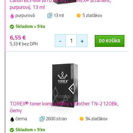
Canon BCI-6M (4707A002), TOREX® atrament,
purpurový, 13 ml
purpurová
13 ml
5 zlaťákov
Skladom > 9 ks
6,55 €
-
+
DO KOŠÍKA
5,33 € bez DPH
TOREX® toner kompatibilný s Brother TN-2120Bk,
čierny
čierna
2600 stran
94 zlaťákov
Skladom > 9 ks