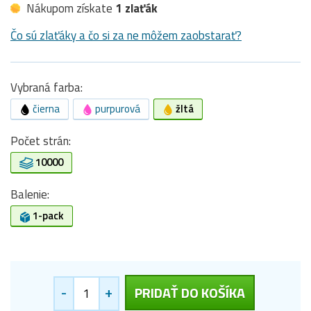
Nákupom získate
1 zlaťák
Čo sú zlaťáky a čo si za ne môžem zaobstarať?
Vybraná farba:
čierna
purpurová
žltá
Počet strán:
10000
Balenie:
1-pack
-
+
PRIDAŤ DO KOŠÍKA