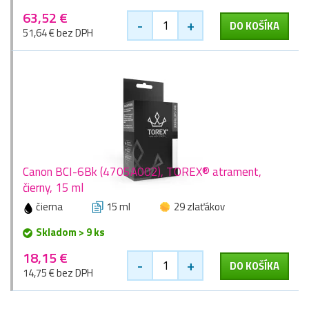
63,52 €
-
+
DO KOŠÍKA
51,64 € bez DPH
Canon BCI-6Bk (4705A002), TOREX® atrament,
čierny, 15 ml
čierna
15 ml
29 zlaťákov
Skladom > 9 ks
18,15 €
-
+
DO KOŠÍKA
14,75 € bez DPH