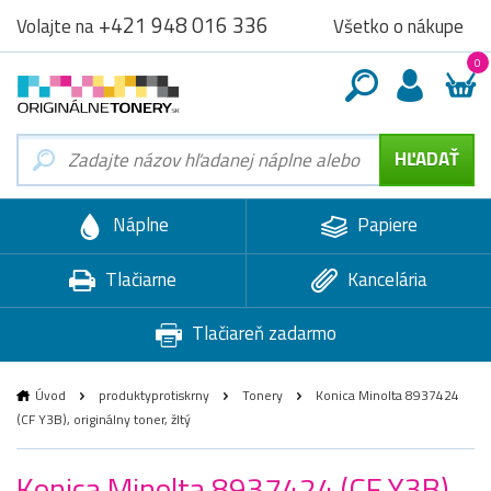
+421 948 016 336
Všetko o nákupe
Volajte na
0
Náplne
Papiere
Tlačiarne
Kancelária
Tlačiareň zadarmo
Úvod
produktyprotiskrny
Tonery
Konica Minolta 8937424
(CF Y3B), originálny toner, žltý
Konica Minolta 8937424 (CF Y3B),