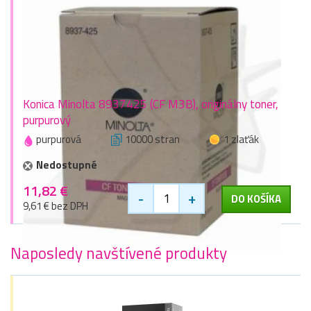
Konica Minolta 8937425 (CF M3B), originálny toner,
purpurový
purpurová
10000 stran
1 zlaťák
Nedostupné
11,82 €
-
+
DO KOŠÍKA
9,61 € bez DPH
Naposledy navštívené produkty