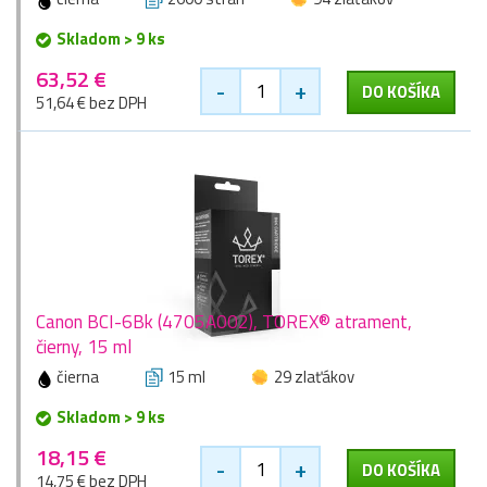
Skladom > 9 ks
63,52 €
-
+
DO KOŠÍKA
51,64 € bez DPH
Canon BCI-6Bk (4705A002), TOREX® atrament,
čierny, 15 ml
čierna
15 ml
29 zlaťákov
Skladom > 9 ks
18,15 €
-
+
DO KOŠÍKA
14,75 € bez DPH