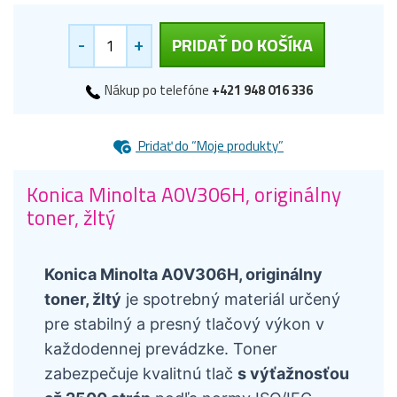
-
+
PRIDAŤ DO KOŠÍKA
Nákup po telefóne
+421 948 016 336
Pridať do “Moje produkty”
Konica Minolta A0V306H, originálny
toner, žltý
Konica Minolta A0V306H, originálny
toner, žltý
je spotrebný materiál určený
pre stabilný a presný tlačový výkon v
každodennej prevádzke. Toner
zabezpečuje kvalitnú tlač
s výťažnosťou