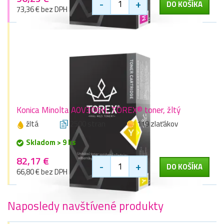
-
+
DO KOŠÍKA
73,36 € bez DPH
Konica Minolta A0V306H, TOREX® toner, žltý
žltá
2500 stran
119 zlaťákov
Skladom > 9 ks
82,17 €
-
+
DO KOŠÍKA
66,80 € bez DPH
Naposledy navštívené produkty