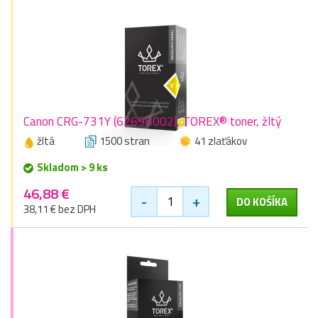
Canon CRG-731Y (6269B002), TOREX® toner, žltý
žltá
1500 stran
41 zlaťákov
Skladom > 9 ks
46,88 €
-
+
DO KOŠÍKA
38,11 € bez DPH