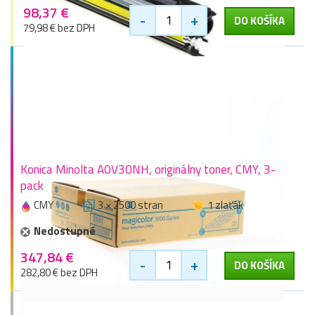
98,37 €
-
+
DO KOŠÍKA
79,98 € bez DPH
Konica Minolta A0V30NH, originálny toner, CMY, 3-
pack
CMY
3 × 2500 stran
1 zlaťák
Nedostupné
347,84 €
-
+
DO KOŠÍKA
282,80 € bez DPH