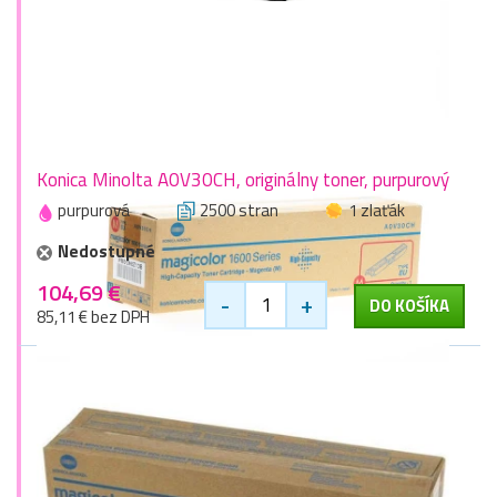
Konica Minolta A0V30CH, originálny toner, purpurový
purpurová
2500 stran
1 zlaťák
Nedostupné
104,69 €
-
+
DO KOŠÍKA
85,11 € bez DPH