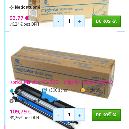
Nedostupné
93,77 €
-
+
DO KOŠÍKA
76,24 € bez DPH
Konica Minolta A0V30GH, originálny toner, azúrový
azúrová
1500 stran
1 zlaťák
Nedostupné
109,79 €
-
+
DO KOŠÍKA
89,26 € bez DPH