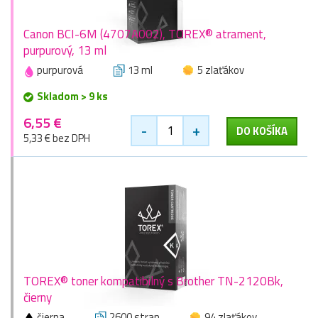
Canon BCI-6M (4707A002), TOREX® atrament,
purpurový, 13 ml
purpurová
13 ml
5 zlaťákov
Skladom > 9 ks
6,55 €
-
+
DO KOŠÍKA
5,33 € bez DPH
TOREX® toner kompatibilný s Brother TN-2120Bk,
čierny
čierna
2600 stran
94 zlaťákov