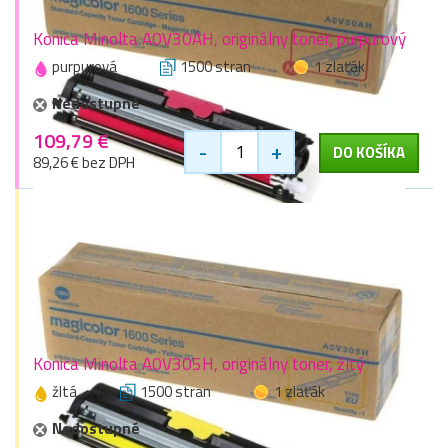
Konica Minolta A0V30AH, originálny toner, purpurový
purpurová
1500 stran
1 zlaťák
Nedostupné
109,79 €
-
+
DO KOŠÍKA
89,26 € bez DPH
Konica Minolta A0V305H, originálny toner, žltý
žltá
1500 stran
1 zlaťák
Nedostupné