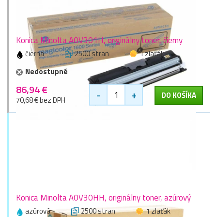
Konica Minolta A0V301H, originálny toner, čierny
čierna
2500 stran
1 zlaťák
Nedostupné
86,94 €
-
+
DO KOŠÍKA
70,68 € bez DPH
Konica Minolta A0V30HH, originálny toner, azúrový
azúrová
2500 stran
1 zlaťák