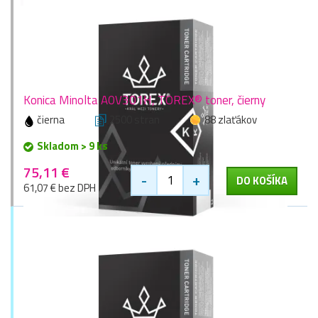
Konica Minolta A0V301H, TOREX® toner, čierny
čierna
2500 stran
88 zlaťákov
Skladom > 9 ks
75,11 €
-
+
DO KOŠÍKA
61,07 € bez DPH