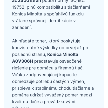
až 2500 strán
podľa normy ISO/IEC
19752, plnú kompatibilitu s tlačiarňami
Konica Minolta a spoľahlivú funkciu
vrátane správnej identifikácie v
zariadení.
Ak hľadáte toner, ktorý poskytuje
konzistentné výsledky od prvej až po
poslednú stranu,
Konica Minolta
A0V306H
predstavuje osvedčené
riešenie pre domácu a firemnú tlač.
Vďaka zodpovedajúcej kapacite
obmedzuje potrebu častých výmen,
prispieva k stabilnému chodu tlačiarne a
pomáha udržať vyvážený pomer medzi
kvalitou tlače a prevádzkovými