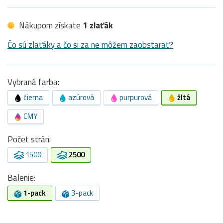
Nákupom získate
1 zlaťák
Čo sú zlaťáky a čo si za ne môžem zaobstarať?
Vybraná farba:
čierna
azúrová
purpurová
žltá
CMY
Počet strán:
1500
2500
Balenie:
1-pack
3-pack