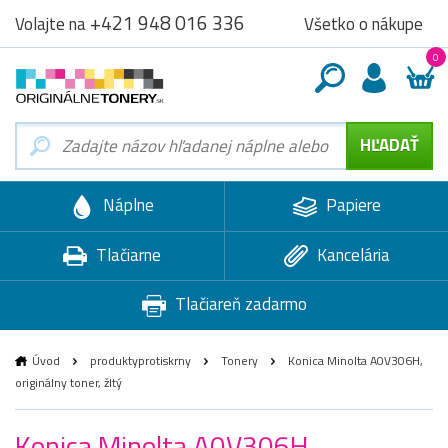
+421 948 016 336
Všetko o nákupe
Volajte na
0
Náplne
Papiere
Tlačiarne
Kancelária
Tlačiareň zadarmo
Úvod
produktyprotiskrny
Tonery
Konica Minolta A0V306H,
originálny toner, žltý
Konica Minolta A0V306H,