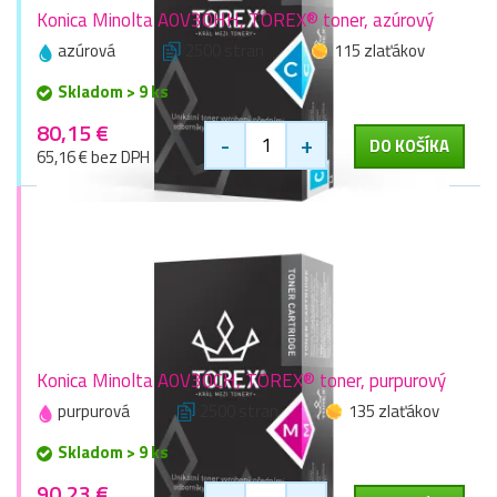
Konica Minolta A0V30HH, TOREX® toner, azúrový
azúrová
2500 stran
115 zlaťákov
Skladom > 9 ks
80,15 €
-
+
DO KOŠÍKA
65,16 € bez DPH
Konica Minolta A0V30CH, TOREX® toner, purpurový
purpurová
2500 stran
135 zlaťákov
Skladom > 9 ks
90,23 €