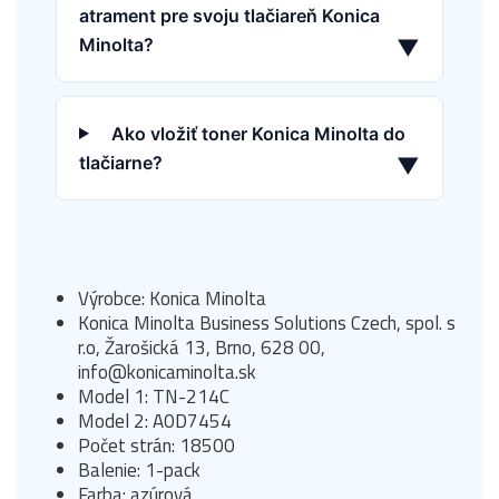
atrament pre svoju tlačiareň Konica
Minolta?
▼
Ako vložiť toner Konica Minolta do
tlačiarne?
▼
Výrobce: Konica Minolta
Konica Minolta Business Solutions Czech, spol. s
r.o, Žarošická 13, Brno, 628 00,
info@konicaminolta.sk
Model 1: TN-214C
Model 2: A0D7454
Počet strán: 18500
Balenie: 1-pack
Farba: azúrová