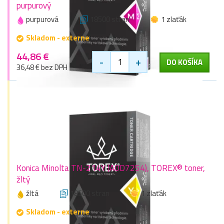
purpurový
purpurová
18500 stran
1 zlaťák
Skladom - externe
44,86 €
-
+
DO KOŠÍKA
36,48 € bez DPH
Konica Minolta TN-214Y (A0D7254), TOREX® toner,
žltý
žltá
18500 stran
1 zlaťák
Skladom - externe