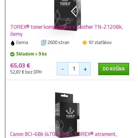
TOREX® toner kompatibilný s Brother TN-2120Bk,
čierny
čierna
2600 stran
97 zlaťákov
Skladom > 9 ks
65,03 €
-
+
DO KOŠÍKA
52,87 € bez DPH
Canon BCI-6Bk (4705A002), TOREX® atrament,