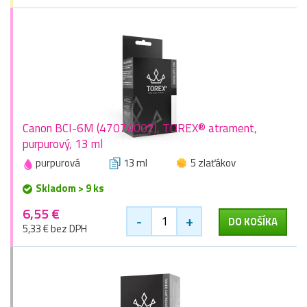
Canon BCI-6M (4707A002), TOREX® atrament,
purpurový, 13 ml
purpurová
13 ml
5 zlaťákov
Skladom > 9 ks
6,55 €
-
+
DO KOŠÍKA
5,33 € bez DPH