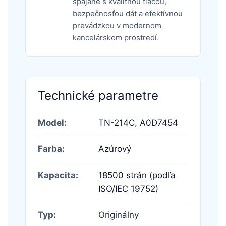
spájané s kvalitnou tlačou,
bezpečnosťou dát a efektívnou
prevádzkou v modernom
kancelárskom prostredí.
Technické parametre
Model:
TN-214C,
A0D7454
Farba:
Azúrový
Kapacita:
18500 strán (podľa
ISO/IEC 19752)
Typ:
Originálny