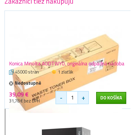
Zákazníci tiež nakupujú
Konica Minolta A0DTWY0, originálna odpadná nádoba
45000 stran
1 zlaťák
Nedostupné
39,09 €
-
+
DO KOŠÍKA
31,78 € bez DPH