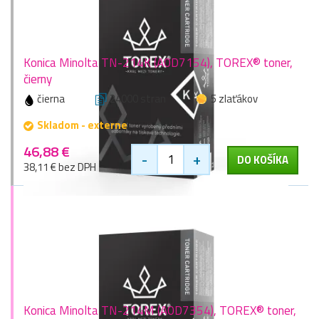
Konica Minolta TN-214K (A0D7154), TOREX® toner,
čierny
čierna
24000 stran
5 zlaťákov
Skladom - externe
46,88 €
-
+
DO KOŠÍKA
38,11 € bez DPH
Konica Minolta TN-214M (A0D7354), TOREX® toner,