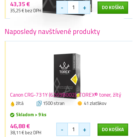
43,35 €
-
+
DO KOŠÍKA
35,25 € bez DPH
Naposledy navštívené produkty
Canon CRG-731Y (6269B002), TOREX® toner, žltý
žltá
1500 stran
41 zlaťákov
Skladom > 9 ks
46,88 €
-
+
DO KOŠÍKA
38,11 € bez DPH