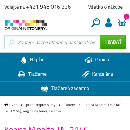
+421 948 016 336
Všetko o nákupe
Volajte na
0
Náplne
Papiere
Tlačiarne
Kancelária
Tlačiareň zadarmo
Úvod
produktyprotiskrny
Tonery
Konica Minolta TN-214C
(A0D7454), originálny toner, azúrový
Konica Minolta TN-214C