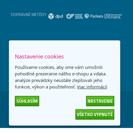
DOPRAVNÉ METÓDY
Nastavenie cookies
Používame cookies, aby sme vám umožnili
pohodlné prezeranie nášho e-shopu a vďaka
analýze prevádzky neustále zlepšovali jeho
funkcie, výkon a použiteľnosť.
Viac informácií
SÚHLASÍM
NASTAVENIE
Česká republika
Slovensko
VŠETKO VYPNUTÉ
© 2026
interNETmania SK s.r.o.
Všetky práva vyhradené
-
-