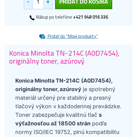
-
+
PRIDAŤ DO KOŠÍKA
Nákup po telefóne
+421 948 016 336
Pridať do “Moje produkty”
Konica Minolta TN-214C (A0D7454),
originálny toner, azúrový
Konica Minolta TN-214C (A0D7454),
originálny toner, azúrový
je spotrebný
materiál určený pre stabilný a presný
tlačový výkon v každodennej prevádzke.
Toner zabezpečuje kvalitnú tlač
s
výťažnosťou až 18500 strán
podľa
normy ISO/IEC 19752, plnú kompatibilitu