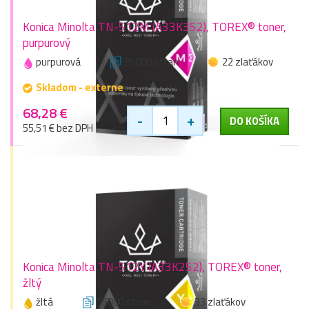
Konica Minolta TN-512M (A33K352), TOREX® toner,
purpurový
purpurová
35000 stran
22 zlaťákov
Skladom - externe
68,28 €
-
+
DO KOŠÍKA
55,51 € bez DPH
Konica Minolta TN-512Y (A33K252), TOREX® toner,
žltý
žltá
35000 stran
33 zlaťákov