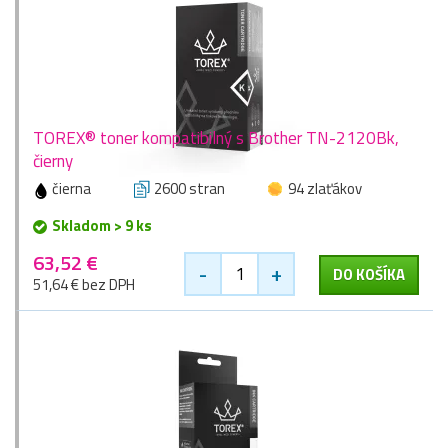
TOREX® toner kompatibilný s Brother TN-2120Bk,
čierny
čierna
2600 stran
94 zlaťákov
Skladom > 9 ks
63,52 €
-
+
DO KOŠÍKA
51,64 € bez DPH