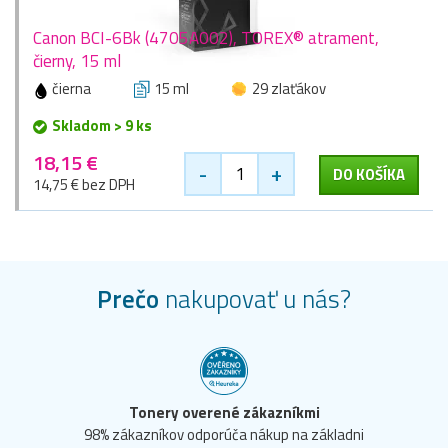
Canon BCI-6Bk (4705A002), TOREX® atrament,
čierny, 15 ml
čierna
15 ml
29 zlaťákov
Skladom > 9 ks
18,15 €
-
+
DO KOŠÍKA
14,75 € bez DPH
Prečo
nakupovať u nás?
Tonery overené zákazníkmi
98% zákazníkov odporúča nákup na základni