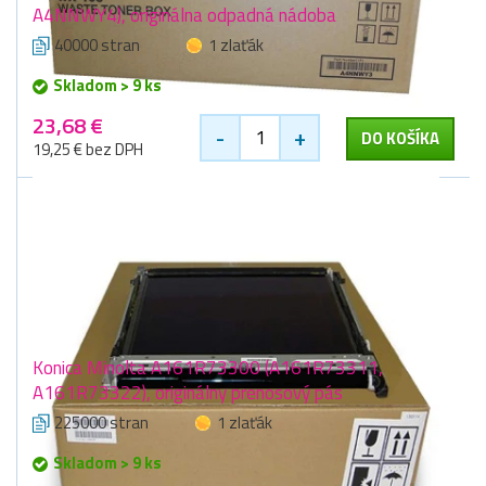
A4NNWY4), originálna odpadná nádoba
40000 stran
1 zlaťák
Skladom > 9 ks
23,68 €
-
+
DO KOŠÍKA
19,25 € bez DPH
Konica Minolta A161R73300 (A161R73311,
A161R73322), originálny prenosový pás
225000 stran
1 zlaťák
Skladom > 9 ks