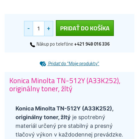
-
+
PRIDAŤ DO KOŠÍKA
Nákup po telefóne
+421 948 016 336
Pridať do “Moje produkty”
Konica Minolta TN-512Y (A33K252),
originálny toner, žltý
Konica Minolta TN-512Y (A33K252),
originálny toner, žltý
je spotrebný
materiál určený pre stabilný a presný
tlačový výkon v každodennej prevádzke.