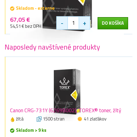
Skladom - externe
67,05 €
-
+
DO KOŠÍKA
54,51 € bez DPH
Naposledy navštívené produkty
Canon CRG-731Y (6269B002), TOREX® toner, žltý
žltá
1500 stran
41 zlaťákov
Skladom > 9 ks