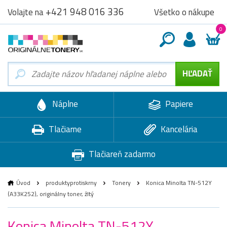
+421 948 016 336
Všetko o nákupe
Volajte na
0
Náplne
Papiere
Tlačiarne
Kancelária
Tlačiareň zadarmo
Úvod
produktyprotiskrny
Tonery
Konica Minolta TN-512Y
(A33K252), originálny toner, žltý
Konica Minolta TN-512Y