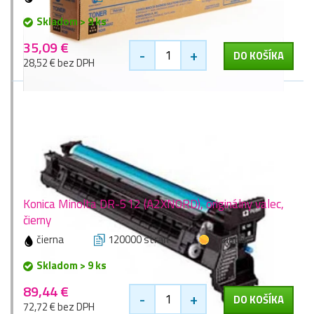
Skladom > 9 ks
35,09 €
-
+
DO KOŠÍKA
28,52 € bez DPH
Konica Minolta DR-512 (A2XN0RD), originálny valec,
čierny
čierna
120000 stran
1 zlaťák
Skladom > 9 ks
89,44 €
-
+
DO KOŠÍKA
72,72 € bez DPH