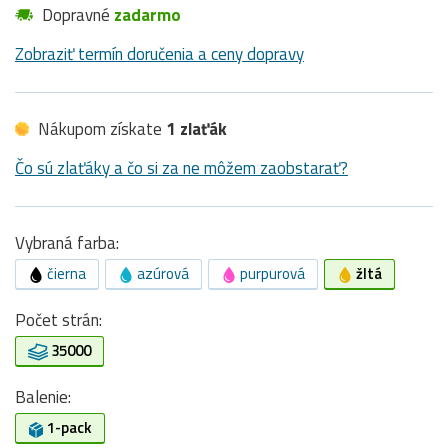
Dopravné
zadarmo
Zobraziť termín doručenia a ceny dopravy
Nákupom získate
1 zlaťák
Čo sú zlaťáky a čo si za ne môžem zaobstarať?
Vybraná farba:
čierna
azúrová
purpurová
žltá
Počet strán:
35000
Balenie:
1-pack