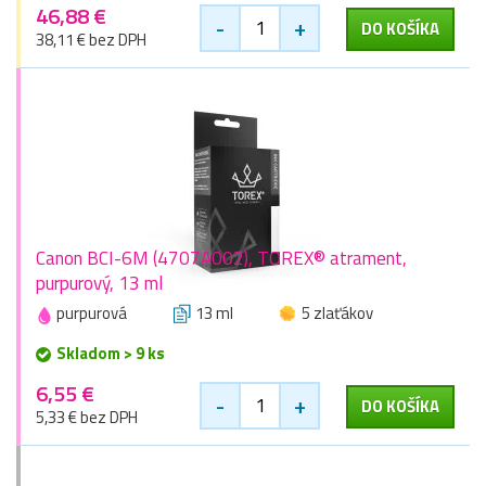
46,88 €
-
+
DO KOŠÍKA
38,11 € bez DPH
Canon BCI-6M (4707A002), TOREX® atrament,
purpurový, 13 ml
purpurová
13 ml
5 zlaťákov
Skladom > 9 ks
6,55 €
-
+
DO KOŠÍKA
5,33 € bez DPH