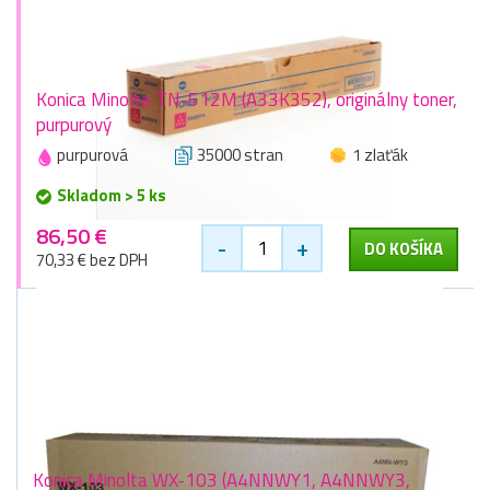
Konica Minolta TN-512M (A33K352), originálny toner,
purpurový
purpurová
35000 stran
1 zlaťák
Skladom > 5 ks
86,50 €
-
+
DO KOŠÍKA
70,33 € bez DPH
Konica Minolta WX-103 (A4NNWY1, A4NNWY3,