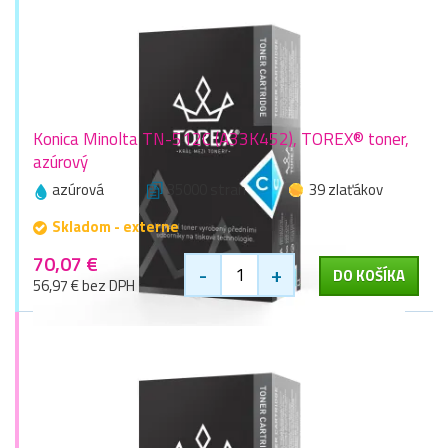
Konica Minolta TN-512C (A33K452), TOREX® toner,
azúrový
azúrová
35000 stran
39 zlaťákov
Skladom - externe
70,07 €
-
+
DO KOŠÍKA
56,97 € bez DPH