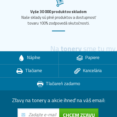
Vyše 30 000 produktov skladom
Naše sklady sú plné produktov a dostupnosť
tovaru 100% zodpovedá skutočnosti.
Na
tonery
sme tu my.
Náplne
Papiere
Tlačiarne
Kancelária
Tlačiareň zadarmo
Zľavy na tonery a akcie ihneď na váš email:
CHCEM ZĽAVU