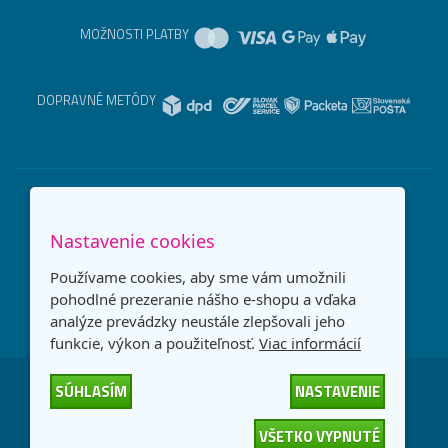
MOŽNOSTI PLATBY
DOPRAVNÉ METÓDY
Nastavenie cookies
Používame cookies, aby sme vám umožnili
pohodlné prezeranie nášho e-shopu a vďaka
analýze prevádzky neustále zlepšovali jeho
funkcie, výkon a použiteľnosť.
Viac informácií
SÚHLASÍM
NASTAVENIE
Česká republika
Slovensko
VŠETKO VYPNUTÉ
© 2026
interNETmania SK s.r.o.
Všetky práva vyhradené