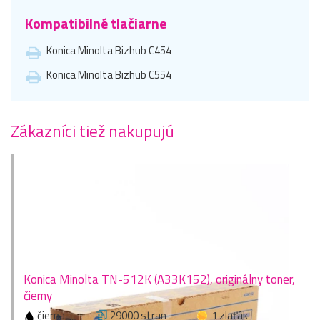
Kompatibilné tlačiarne
Konica Minolta Bizhub C454
Konica Minolta Bizhub C554
Zákazníci tiež nakupujú
Konica Minolta TN-512K (A33K152), originálny toner,
čierny
čierna
29000 stran
1 zlaťák