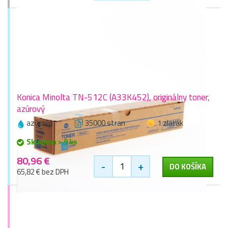
Konica Minolta TN-512C (A33K452), originálny toner,
azúrový
azúrová
35000 stran
1 zlaťák
Skladom > 9 ks
80,96 €
-
+
DO KOŠÍKA
65,82 € bez DPH