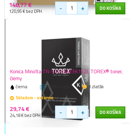
148,77 €
-
+
DO KOŠÍKA
120,95 € bez DPH
Konica Minolta TN-512K (A33K152), TOREX® toner,
čierny
čierna
29000 stran
1 zlaťák
Skladom - externe
29,74 €
-
+
DO KOŠÍKA
24,18 € bez DPH