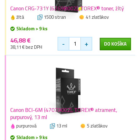
Canon CRG-731Y (6269B002), TOREX® toner, žltý
žltá
1500 stran
41 zlaťákov
Skladom > 9 ks
46,88 €
-
+
DO KOŠÍKA
38,11 € bez DPH
Canon BCI-6M (4707A002), TOREX® atrament,
purpurový, 13 ml
purpurová
13 ml
5 zlaťákov
Skladom > 9 ks