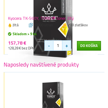
Kyocera TK-560Y, TOREX® toner, žltý
žltá
10000 stran
208 zlaťákov
Skladom > 9 ks
157,78 €
-
+
DO KOŠÍKA
128,28 € bez DPH
Naposledy navštívené produkty