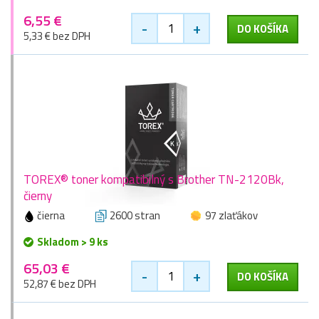
6,55 €
-
+
DO KOŠÍKA
5,33 € bez DPH
TOREX® toner kompatibilný s Brother TN-2120Bk,
čierny
čierna
2600 stran
97 zlaťákov
Skladom > 9 ks
65,03 €
-
+
DO KOŠÍKA
52,87 € bez DPH