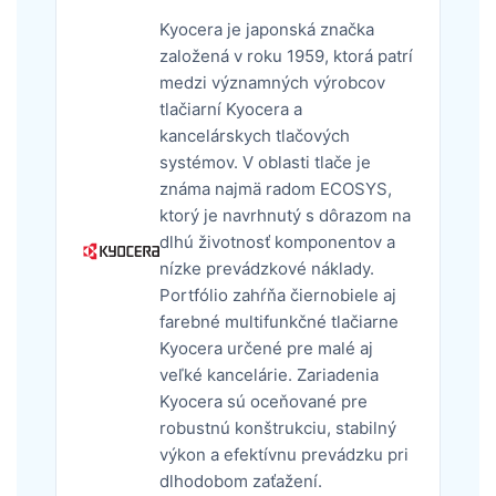
Kyocera je japonská značka
založená v roku 1959, ktorá patrí
medzi významných výrobcov
tlačiarní Kyocera a
kancelárskych tlačových
systémov. V oblasti tlače je
známa najmä radom ECOSYS,
ktorý je navrhnutý s dôrazom na
dlhú životnosť komponentov a
nízke prevádzkové náklady.
Portfólio zahŕňa čiernobiele aj
farebné multifunkčné tlačiarne
Kyocera určené pre malé aj
veľké kancelárie. Zariadenia
Kyocera sú oceňované pre
robustnú konštrukciu, stabilný
výkon a efektívnu prevádzku pri
dlhodobom zaťažení.