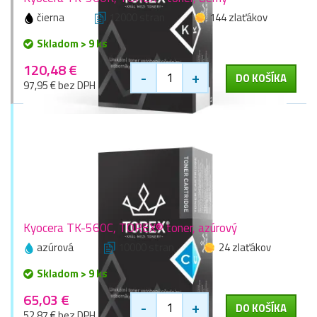
čierna
12000 stran
144 zlaťákov
Skladom > 9 ks
120,48 €
-
+
DO KOŠÍKA
97,95 € bez DPH
Kyocera TK-560C, TOREX® toner, azúrový
azúrová
10000 stran
24 zlaťákov
Skladom > 9 ks
65,03 €
-
+
DO KOŠÍKA
52,87 € bez DPH