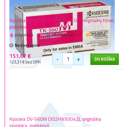
Kyocera TK-560M (1T02HNBEU0), originálny toner,
purpurový
purpurová
10000 stran
1 zlaťák
Nedostupné
151,67 €
-
+
DO KOŠÍKA
123,31 € bez DPH
Kyocera DV-560M (302HN93042), originálna
vývojnica, purpurová