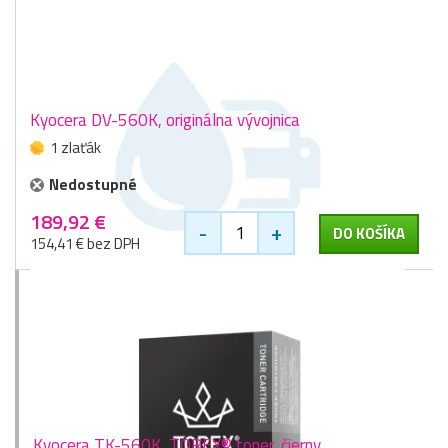
Kyocera DV-560K, originálna vývojnica
1 zlaťák
Nedostupné
189,92 €
-
+
DO KOŠÍKA
154,41 € bez DPH
Kyocera TK-560K, TOREX® toner, čierny