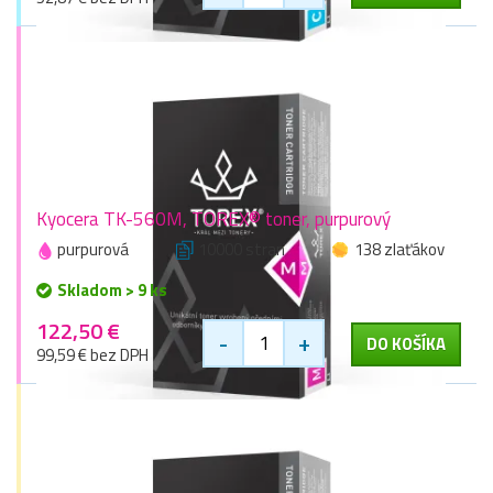
Kyocera TK-560M, TOREX® toner, purpurový
purpurová
10000 stran
138 zlaťákov
Skladom > 9 ks
122,50 €
-
+
DO KOŠÍKA
99,59 € bez DPH