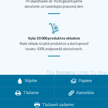
Pri objednávke do 16:00 garantujeme
doručenie už nasledujúci pracovný deň.
Vyše 30 000 produktov skladom
Naše sklady sú plné produktov a dostupnosť
tovaru 100% zodpovedá skutočnosti.
Na
tonery
sme tu my.
Náplne
Papiere
Tlačiarne
Kancelária
Tlačiareň zadarmo