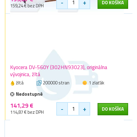
-
+
DO KOŠÍKA
159,24 € bez DPH
Kyocera DV-560Y (302HN93023), originálna
vývojnica, žltá
žltá
200000 stran
1 zlaťák
Nedostupné
141,29 €
-
+
DO KOŠÍKA
114,87 € bez DPH