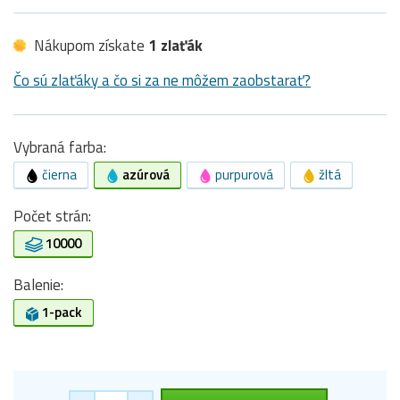
Nákupom získate
1 zlaťák
Čo sú zlaťáky a čo si za ne môžem zaobstarať?
Vybraná farba:
čierna
azúrová
purpurová
žltá
Počet strán:
10000
Balenie:
1-pack