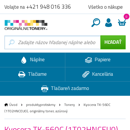
+421 948 016 336
Všetko o nákupe
Volajte na
0
Náplne
Papiere
Tlačiarne
Kancelária
Tlačiareň zadarmo
Úvod
produktyprotiskrny
Tonery
Kyocera TK-560C
(1T02HNCEU0), originálny toner, azúrový
Kyocera TK-560C (1T02HNCEU0),