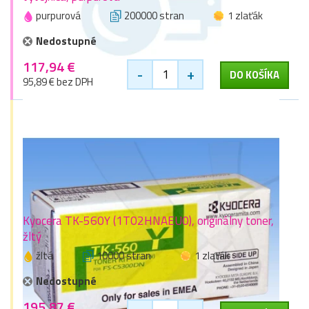
purpurová
200000 stran
1 zlaťák
Nedostupné
117,94 €
-
+
DO KOŠÍKA
95,89 € bez DPH
Kyocera TK-560Y (1T02HNAEU0), originálny toner,
žltý
žltá
10000 stran
1 zlaťák
Nedostupné
195,87 €