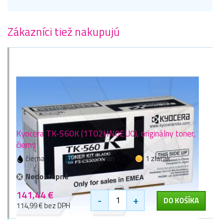
Zákazníci tiež nakupujú
Kyocera TK-560K (1T02HN0EU0), originálny toner,
čierny
čierna
12000 stran
1 zlaťák
Nedostupné
141,44 €
-
+
DO KOŠÍKA
114,99 € bez DPH