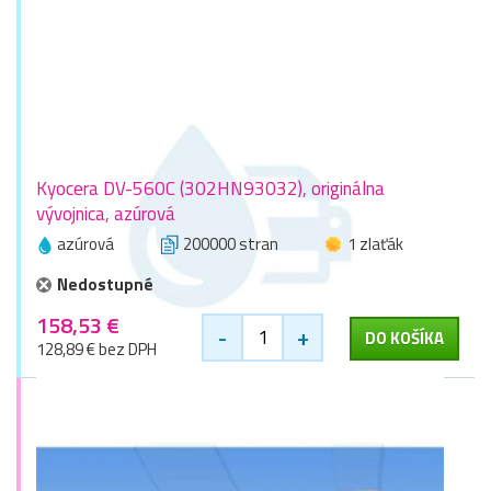
Kyocera DV-560C (302HN93032), originálna
vývojnica, azúrová
azúrová
200000 stran
1 zlaťák
Nedostupné
158,53 €
-
+
DO KOŠÍKA
128,89 € bez DPH