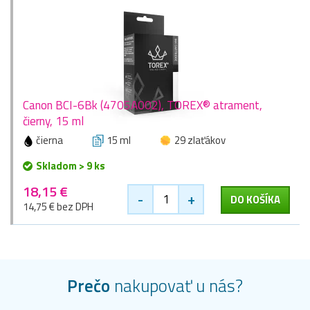
Canon BCI-6Bk (4705A002), TOREX® atrament,
čierny, 15 ml
čierna
15 ml
29 zlaťákov
Skladom > 9 ks
18,15 €
-
+
DO KOŠÍKA
14,75 € bez DPH
Prečo
nakupovať u nás?