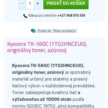
-
+
PRIDAŤ DO KOŠÍKA
Nákup po telefóne
+421 948 016 336
Pridať do “Moje produkty”
Kyocera TK-560C (1T02HNCEU0),
originálny toner, azúrový
Kyocera TK-560C (1T02HNCEU0),
originálny toner, azúrový
je spotrebný
materiál určený pre stabilný a presný
tlačový výkon v každodennej prevádzke.
Toner zabezpečuje kvalitnú tlač
s
výťažnosťou až 10000 strán
podľa
normy ISO/IEC 19752, plnú kompatibilitu