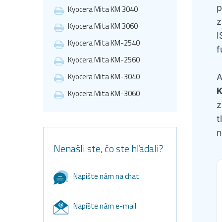
p
Kyocera Mita KM 3040
z
Kyocera Mita KM 3060
I
Kyocera Mita KM-2540
f
Kyocera Mita KM-2560
Kyocera Mita KM-3040
A
K
Kyocera Mita KM-3060
z
t
n
Nenašli ste, čo ste hľadali?
Napište nám na chat
Napíšte nám e-mail