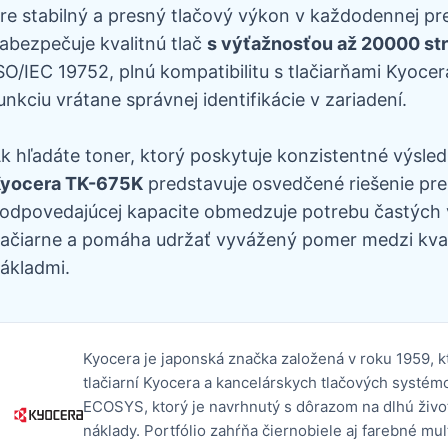
re stabilný a presný tlačový výkon v každodennej p
abezpečuje kvalitnú tlač
s výťažnosťou až 20000 st
SO/IEC 19752, plnú kompatibilitu s tlačiarňami Kyocer
unkciu vrátane správnej identifikácie v zariadení.
k hľadáte toner, ktorý poskytuje konzistentné výsled
yocera TK-675K
predstavuje osvedčené riešenie pre
odpovedajúcej kapacite obmedzuje potrebu častých 
lačiarne a pomáha udržať vyvážený pomer medzi kval
ákladmi.
Kyocera je japonská značka založená v roku 1959, 
tlačiarní Kyocera a kancelárskych tlačových systém
ECOSYS, ktorý je navrhnutý s dôrazom na dlhú živ
náklady. Portfólio zahŕňa čiernobiele aj farebné mu