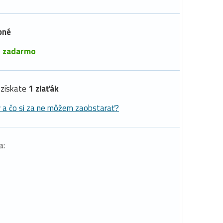
pné
é
zadarmo
získate
1 zlaťák
y a čo si za ne môžem zaobstarať?
a: