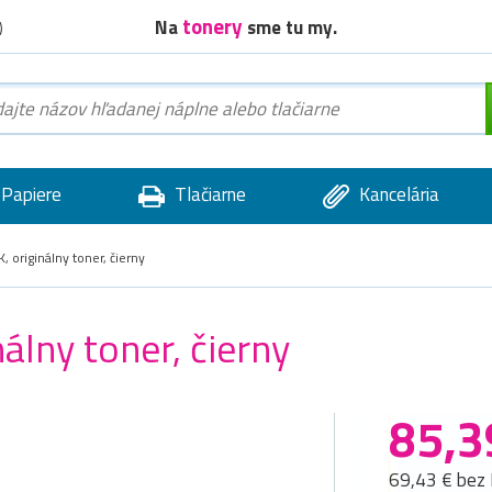
tonery
Na
sme tu my.
)
Papiere
Tlačiarne
Kancelária
 originálny toner, čierny
álny toner, čierny
85,3
69,43 € bez