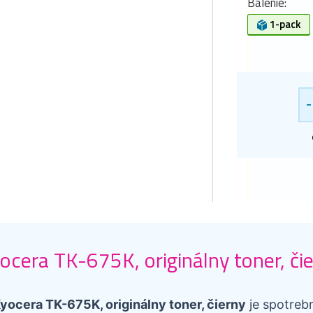
Balenie:
1-pack
-
ocera TK-675K, originálny toner, či
yocera TK-675K, originálny toner, čierny
je spotreb