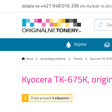
+421 948 016 336
Volajte na
(Po-Pia 8.00-16.30 h
Náplne
Úvod
produktyprotiskrny
Tonery
Kyocera TK-675K,
Kyocera TK-675K, origin
Práve prezerá
3 zákazníci