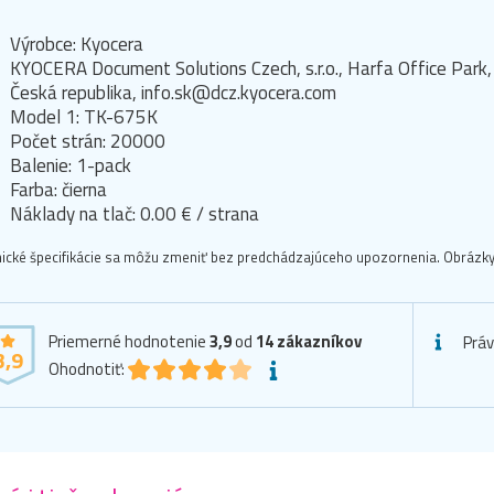
Výrobce: Kyocera
KYOCERA Document Solutions Czech, s.r.o., Harfa Office Pa
Česká republika, info.sk@dcz.kyocera.com
Model 1: TK-675K
Počet strán: 20000
Balenie: 1-pack
Farba: čierna
Náklady na tlač: 0.00 € / strana
ické špecifikácie sa môžu zmeniť bez predchádzajúceho upozornenia. Obrázky 
Priemerné hodnotenie
3,9
od
14
zákazníkov
Prá
3,9
Ohodnotiť: