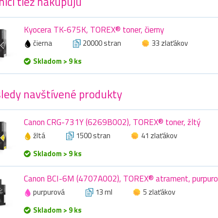
íci tiež nakupujú
Kyocera TK-675K, TOREX® toner, čierny
čierna
20000 stran
33 zlaťákov
Skladom > 9 ks
ledy navštívené produkty
Canon CRG-731Y (6269B002), TOREX® toner, žltý
žltá
1500 stran
41 zlaťákov
Skladom > 9 ks
Canon BCI-6M (4707A002), TOREX® atrament, purpuro
purpurová
13 ml
5 zlaťákov
Skladom > 9 ks