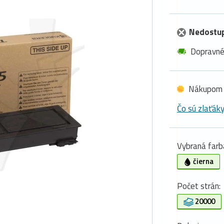
Nedostu
Dopravn
Nákupom 
Čo sú zlaťák
Vybraná farb
čierna
Počet strán:
20000