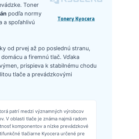
revádzke. Toner
rán
podľa normy
Tonery Kyocera
a a spoľahlivú
ky od prvej až po poslednú stranu,
 domácu a firemnú tlač. Vďaka
výmen, prispieva k stabilnému chodu
itou tlače a prevádzkovými
ktorá patrí medzi významných výrobcov
ov. V oblasti tlače je známa najmä radom
otnosť komponentov a nízke prevádzkové
ltifunkčné tlačiarne Kyocera určené pre