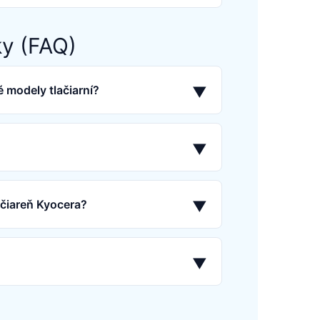
ky (FAQ)
 modely tlačiarní?
▼
▼
ačiareň Kyocera?
▼
▼