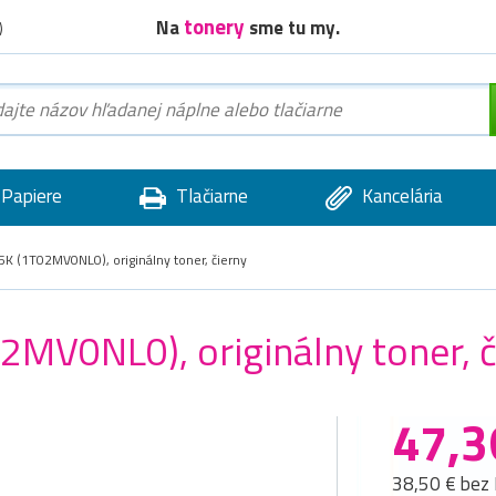
tonery
Na
sme tu my.
)
Papiere
Tlačiarne
Kancelária
K (1T02MV0NL0), originálny toner, čierny
MV0NL0), originálny toner, č
47,3
38,50 € bez