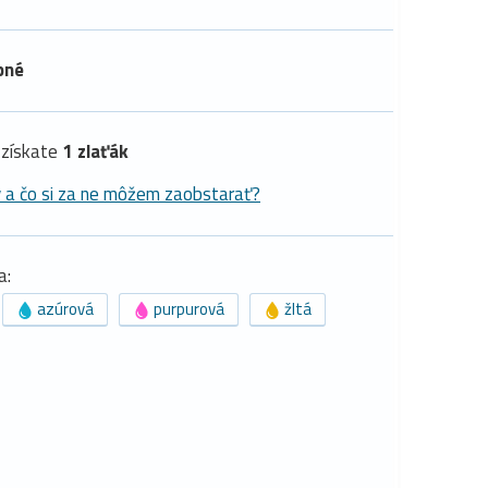
pné
získate
1 zlaťák
y a čo si za ne môžem zaobstarať?
a:
azúrová
purpurová
žltá