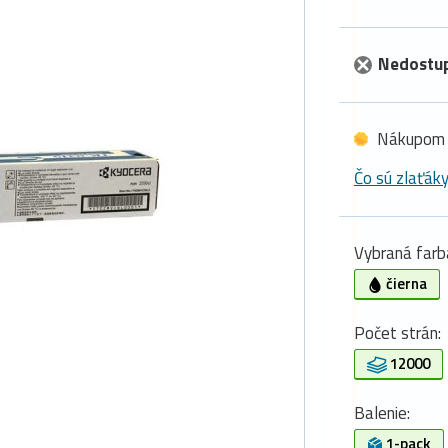
Nedostu
Nákupom 
Čo sú zlaťák
Vybraná farb
čierna
Počet strán:
12000
Balenie:
1-pack