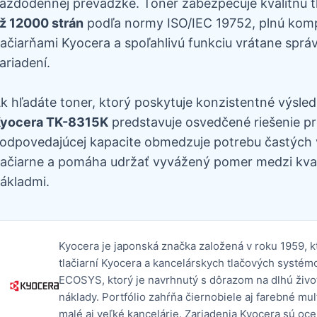
aždodennej prevádzke. Toner zabezpečuje kvalitnú t
ž 12000 strán
podľa normy ISO/IEC 19752, plnú kompa
lačiarňami Kyocera a spoľahlivú funkciu vrátane správn
ariadení.
k hľadáte toner, ktorý poskytuje konzistentné výsled
yocera TK-8315K
predstavuje osvedčené riešenie pr
odpovedajúcej kapacite obmedzuje potrebu častých 
lačiarne a pomáha udržať vyvážený pomer medzi kval
ákladmi.
Kyocera je japonská značka založená v roku 1959, 
tlačiarní Kyocera a kancelárskych tlačových systém
ECOSYS, ktorý je navrhnutý s dôrazom na dlhú živ
náklady. Portfólio zahŕňa čiernobiele aj farebné mu
malé aj veľké kancelárie. Zariadenia Kyocera sú oc