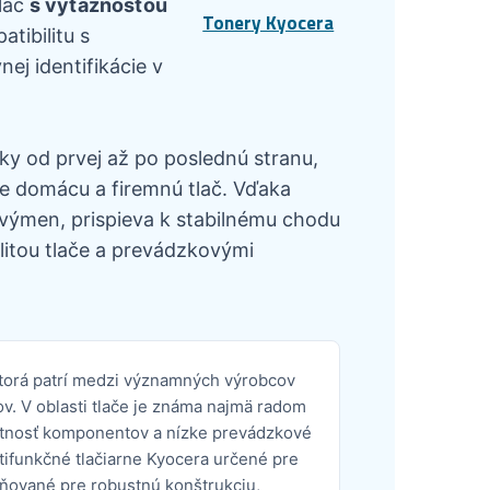
lač
s výťažnosťou
Tonery Kyocera
tibilitu s
ej identifikácie v
ky od prvej až po poslednú stranu,
e domácu a firemnú tlač. Vďaka
výmen, prispieva k stabilnému chodu
itou tlače a prevádzkovými
ktorá patrí medzi významných výrobcov
ov. V oblasti tlače je známa najmä radom
otnosť komponentov a nízke prevádzkové
ltifunkčné tlačiarne Kyocera určené pre
eňované pre robustnú konštrukciu,