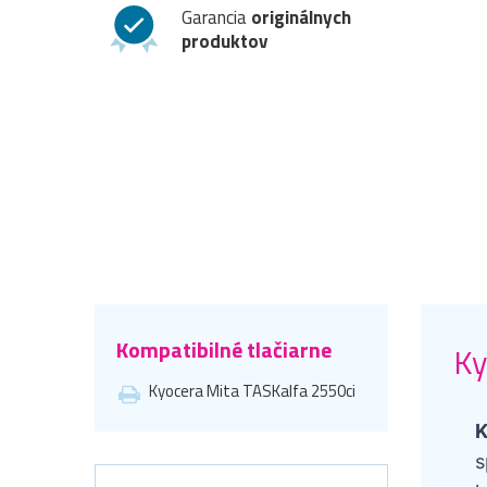
Garancia
originálnych
produktov
Kompatibilné tlačiarne
Ky
Kyocera Mita TASKalfa 2550ci
K
s