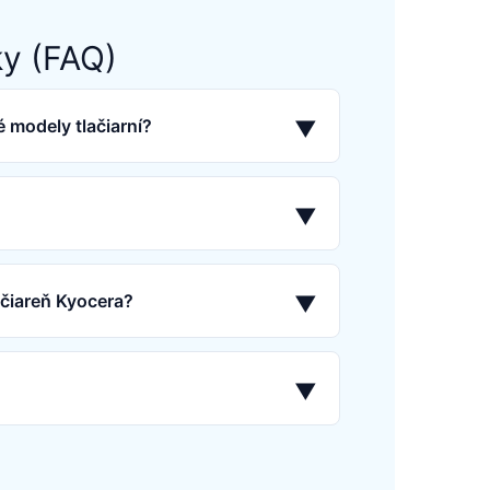
ky (FAQ)
 modely tlačiarní?
▼
▼
ačiareň Kyocera?
▼
▼