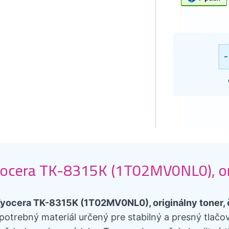
-
ocera TK-8315K (1T02MV0NL0), orig
yocera TK-8315K (1T02MV0NL0), originálny toner, 
potrebný materiál určený pre stabilný a presný tlačo