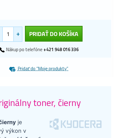
+
PRIDAŤ DO KOŠÍKA
Nákup po telefóne
+421 948 016 336
Pridať do “Moje produkty”
inálny toner, čierny
čierny
je
vý výkon v