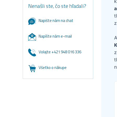
k
Nenašli ste, čo ste hľadali?
a
t
Napište nám na chat
z
Napíšte nám e-mail
A
K
Volajte +421 948 016 336
z
t
n
Všetko o nákupe