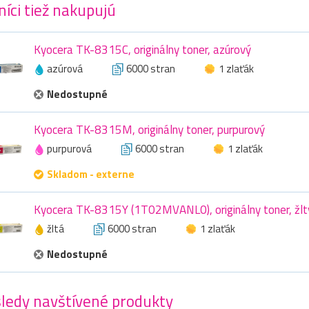
íci tiež nakupujú
Kyocera TK-8315C, originálny toner, azúrový
azúrová
6000 stran
1 zlaťák
Nedostupné
Kyocera TK-8315M, originálny toner, purpurový
purpurová
6000 stran
1 zlaťák
Skladom - externe
Kyocera TK-8315Y (1T02MVANL0), originálny toner, žlt
žltá
6000 stran
1 zlaťák
Nedostupné
ledy navštívené produkty