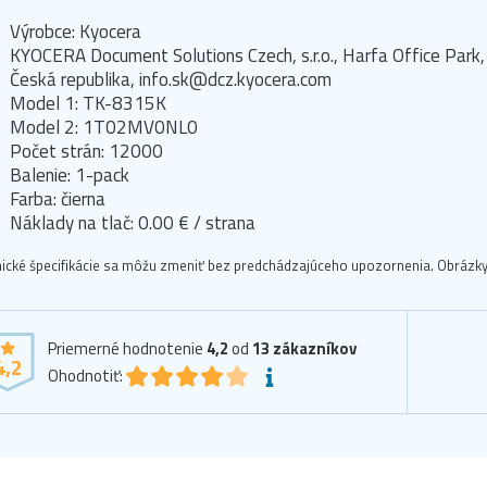
Výrobce: Kyocera
KYOCERA Document Solutions Czech, s.r.o., Harfa Office Pa
Česká republika, info.sk@dcz.kyocera.com
Model 1: TK-8315K
Model 2: 1T02MV0NL0
Počet strán: 12000
Balenie: 1-pack
Farba: čierna
Náklady na tlač: 0.00 € / strana
ické špecifikácie sa môžu zmeniť bez predchádzajúceho upozornenia. Obrázky 
Priemerné hodnotenie
4,2
od
13
zákazníkov
4,2
Ohodnotiť: