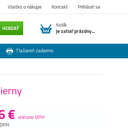
Všetko o nákupe
Kontakt
Prihlásiť sa
Košík
je zatiaľ prázdny...
Tlačiareň zadarmo
ierny
6 €
vrátane DPH
 DPH