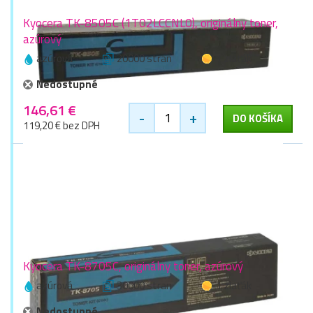
Kyocera TK-8505C (1T02LCCNL0), originálny toner,
azúrový
azúrová
20000 stran
1 zlaťák
Nedostupné
146,61 €
-
+
DO KOŠÍKA
119,20 € bez DPH
Kyocera TK-8705C, originálny toner, azúrový
azúrová
30000 stran
1 zlaťák
Nedostupné