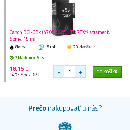
Canon BCI-6Bk (4705A002), TOREX® atrament,
čierny, 15 ml
čierna
15 ml
29 zlaťákov
Skladom > 9 ks
18,15 €
-
+
DO KOŠÍKA
14,75 € bez DPH
Prečo
nakupovať u nás?