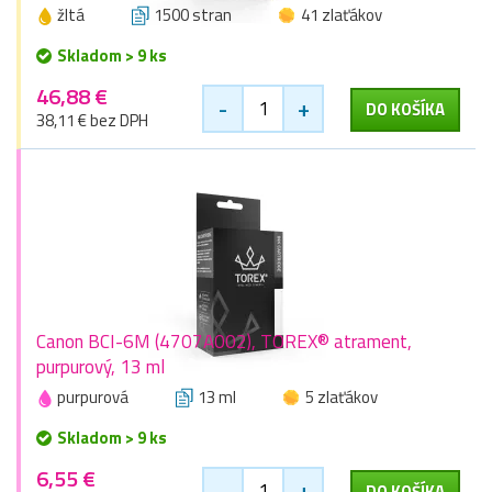
žltá
1500 stran
41 zlaťákov
Skladom > 9 ks
46,88 €
-
+
DO KOŠÍKA
38,11 € bez DPH
Canon BCI-6M (4707A002), TOREX® atrament,
purpurový, 13 ml
purpurová
13 ml
5 zlaťákov
Skladom > 9 ks
6,55 €
-
+
DO KOŠÍKA