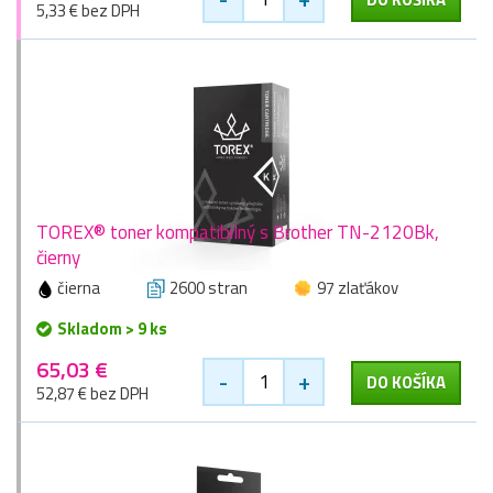
5,33 € bez DPH
TOREX® toner kompatibilný s Brother TN-2120Bk,
čierny
čierna
2600 stran
97 zlaťákov
Skladom > 9 ks
65,03 €
-
+
DO KOŠÍKA
52,87 € bez DPH