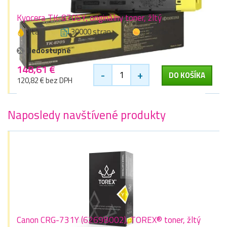
Kyocera TK-8705Y, originálny toner, žltý
žltá
30000 stran
1 zlaťák
Nedostupné
148,61 €
-
+
DO KOŠÍKA
120,82 € bez DPH
Naposledy navštívené produkty
Canon CRG-731Y (6269B002), TOREX® toner, žltý