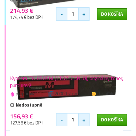
214,93 €
-
+
DO KOŠÍKA
174,74 € bez DPH
Kyocera TK-8505M (1T02LCBNL0), originálny toner,
purpurový
purpurová
20000 stran
1 zlaťák
Nedostupné
156,93 €
-
+
DO KOŠÍKA
127,58 € bez DPH