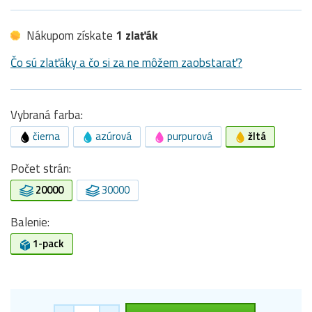
Nákupom získate
1 zlaťák
Čo sú zlaťáky a čo si za ne môžem zaobstarať?
Vybraná farba:
čierna
azúrová
purpurová
žltá
Počet strán:
20000
30000
Balenie:
1-pack