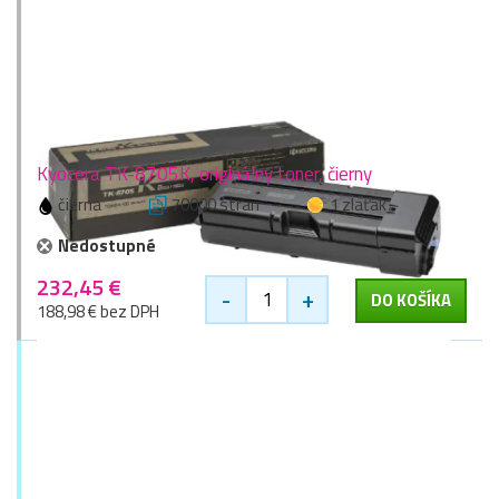
Kyocera TK-8705K, originálny toner, čierny
čierna
70000 stran
1 zlaťák
Nedostupné
232,45 €
-
+
DO KOŠÍKA
188,98 € bez DPH