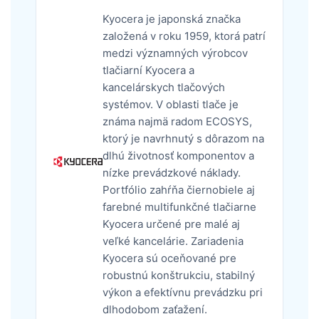
Kyocera je japonská značka
založená v roku 1959, ktorá patrí
medzi významných výrobcov
tlačiarní Kyocera a
kancelárskych tlačových
systémov. V oblasti tlače je
známa najmä radom ECOSYS,
ktorý je navrhnutý s dôrazom na
dlhú životnosť komponentov a
nízke prevádzkové náklady.
Portfólio zahŕňa čiernobiele aj
farebné multifunkčné tlačiarne
Kyocera určené pre malé aj
veľké kancelárie. Zariadenia
Kyocera sú oceňované pre
robustnú konštrukciu, stabilný
výkon a efektívnu prevádzku pri
dlhodobom zaťažení.