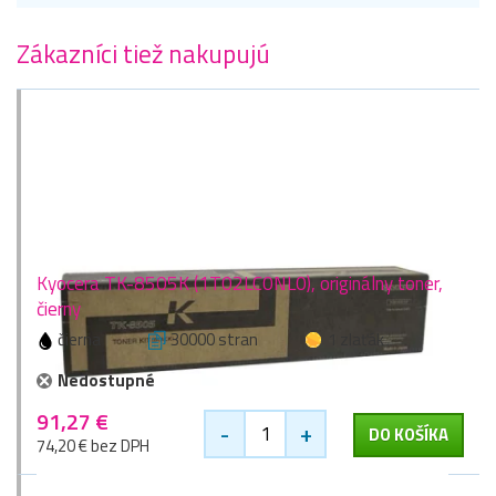
Zákazníci tiež nakupujú
Kyocera TK-8505K (1T02LC0NL0), originálny toner,
čierny
čierna
30000 stran
1 zlaťák
Nedostupné
91,27 €
-
+
DO KOŠÍKA
74,20 € bez DPH