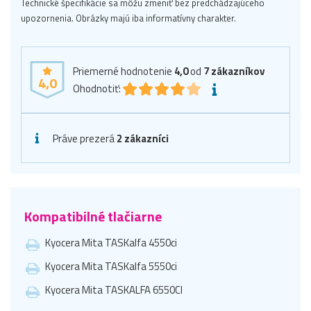
Technické špecifikácie sa môžu zmeniť bez predchádzajúceho
upozornenia. Obrázky majú iba informatívny charakter.
Priemerné hodnotenie
4,0
od
7
zákazníkov
4,0
Ohodnotiť:
Práve prezerá
2 zákazníci
Kompatibilné tlačiarne
Kyocera Mita TASKalfa 4550ci
Kyocera Mita TASKalfa 5550ci
Kyocera Mita TASKALFA 6550CI