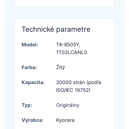
Technické parametre
Model:
TK-8505Y,
1T02LCANL0
Farba:
Žltý
Kapacita:
20000 strán (podľa
ISO/IEC 19752)
Typ:
Originálny
Výrobca:
Kyocera