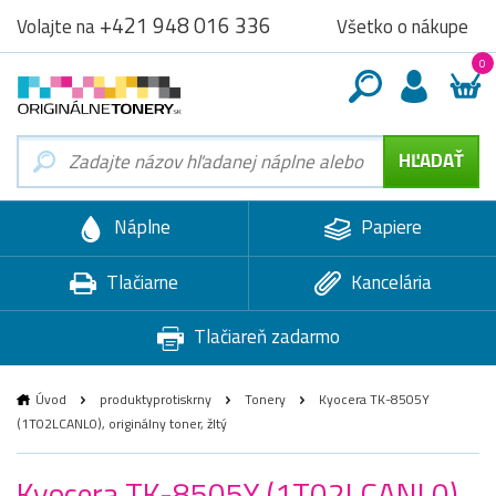
+421 948 016 336
Všetko o nákupe
Volajte na
0
Náplne
Papiere
Tlačiarne
Kancelária
Tlačiareň zadarmo
Úvod
produktyprotiskrny
Tonery
Kyocera TK-8505Y
(1T02LCANL0), originálny toner, žltý
Kyocera TK-8505Y (1T02LCANL0),