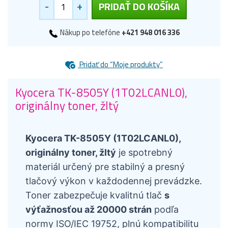
-
+
PRIDAŤ DO KOŠÍKA
Nákup po telefóne
+421 948 016 336
Pridať do “Moje produkty”
Kyocera TK-8505Y (1T02LCANL0),
originálny toner, žltý
Kyocera TK-8505Y (1T02LCANL0),
originálny toner, žltý
je spotrebný
materiál určený pre stabilný a presný
tlačový výkon v každodennej prevádzke.
Toner zabezpečuje kvalitnú tlač
s
výťažnosťou až 20000 strán
podľa
normy ISO/IEC 19752, plnú kompatibilitu