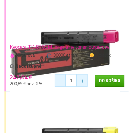
Kyocera TK-8705M, originálny toner, purpurový
purpurová
30000 stran
1 zlaťák
Nedostupné
247,04 €
-
+
DO KOŠÍKA
200,85 € bez DPH