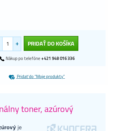
+
PRIDAŤ DO KOŠÍKA
Nákup po telefóne
+421 948 016 336
Pridať do “Moje produkty”
álny toner, azúrový
zúrový
je