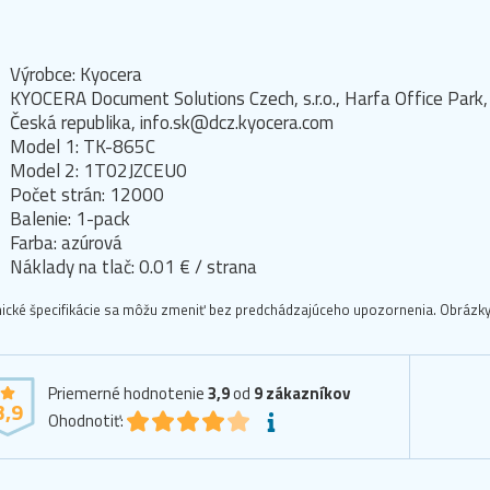
Výrobce: Kyocera
KYOCERA Document Solutions Czech, s.r.o., Harfa Office Pa
Česká republika, info.sk@dcz.kyocera.com
Model 1: TK-865C
Model 2: 1T02JZCEU0
Počet strán: 12000
Balenie: 1-pack
Farba: azúrová
Náklady na tlač: 0.01 € / strana
ické špecifikácie sa môžu zmeniť bez predchádzajúceho upozornenia. Obrázky 
Priemerné hodnotenie
3,9
od
9
zákazníkov
3,9
Ohodnotiť: