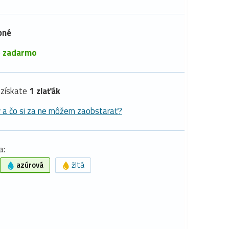
pné
é
zadarmo
získate
1 zlaťák
y a čo si za ne môžem zaobstarať?
a:
azúrová
žltá