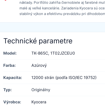
náklady. Portfólio zahŕňa čiernobiele aj farebné mu
malé aj veľké kancelárie. Zariadenia Kyocera sú oc
stabilný výkon a efektívnu prevádzku pri dlhodobom
Technické parametre
Model:
TK-865C,
1T02JZCEU0
Farba:
Azúrový
Kapacita:
12000 strán (podľa ISO/IEC 19752)
Typ:
Originálny
Výrobca:
Kyocera