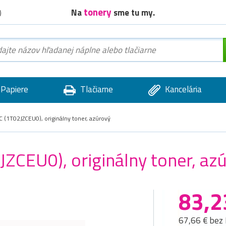
tonery
Na
sme tu my.
)
Papiere
Tlačiarne
Kancelária
(1T02JZCEU0), originálny toner, azúrový
ZCEU0), originálny toner, az
83,2
67,66 € bez