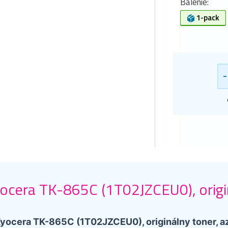
Balenie:
1-pack
-
ocera TK-865C (1T02JZCEU0), origin
yocera TK-865C (1T02JZCEU0), originálny toner, a