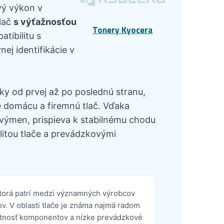
vý výkon v
lač
s výťažnosťou
Tonery Kyocera
tibilitu s
ej identifikácie v
ky od prvej až po poslednú stranu,
e domácu a firemnú tlač. Vďaka
výmen, prispieva k stabilnému chodu
itou tlače a prevádzkovými
ktorá patrí medzi významných výrobcov
ov. V oblasti tlače je známa najmä radom
otnosť komponentov a nízke prevádzkové