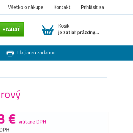
Všetko o nákupe
Kontakt
Prihlásiť sa
Košík
je zatiaľ prázdny...
Tlačiareň zadarmo
úrový
3 €
vrátane DPH
 DPH