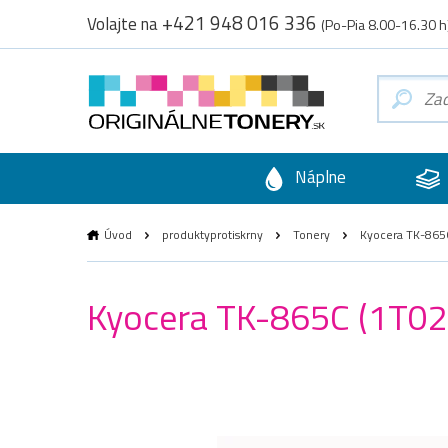
+421 948 016 336
Volajte na
(Po-Pia 8.00-16.30 h
Náplne
Úvod
produktyprotiskrny
Tonery
Kyocera TK-865C 
Kyocera TK-865C (1T02J