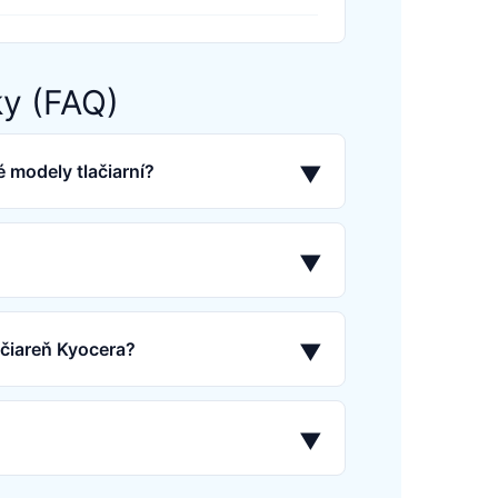
ky (FAQ)
 modely tlačiarní?
▼
▼
ačiareň Kyocera?
▼
▼