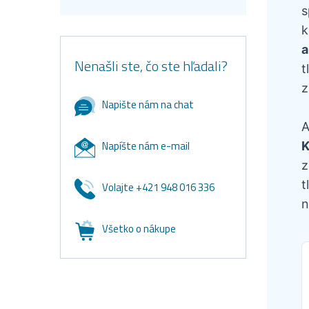
s
k
a
Nenašli ste, čo ste hľadali?
t
z
Napište nám na chat
A
Napíšte nám e-mail
K
z
t
Volajte +421 948 016 336
n
Všetko o nákupe