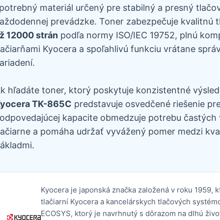
potrebný materiál určený pre stabilný a presný tlačo
aždodennej prevádzke. Toner zabezpečuje kvalitnú t
ž 12000 strán
podľa normy ISO/IEC 19752, plnú kompa
lačiarňami Kyocera a spoľahlivú funkciu vrátane správn
ariadení.
k hľadáte toner, ktorý poskytuje konzistentné výsled
yocera TK-865C
predstavuje osvedčené riešenie pr
odpovedajúcej kapacite obmedzuje potrebu častých 
lačiarne a pomáha udržať vyvážený pomer medzi kval
ákladmi.
Kyocera je japonská značka založená v roku 1959, 
tlačiarní Kyocera a kancelárskych tlačových systém
ECOSYS, ktorý je navrhnutý s dôrazom na dlhú živ