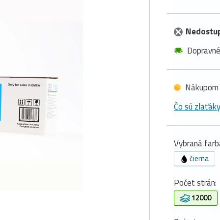
Nedostu
Dopravn
Nákupom 
Čo sú zlaťák
Vybraná farb
čierna
Počet strán:
12000