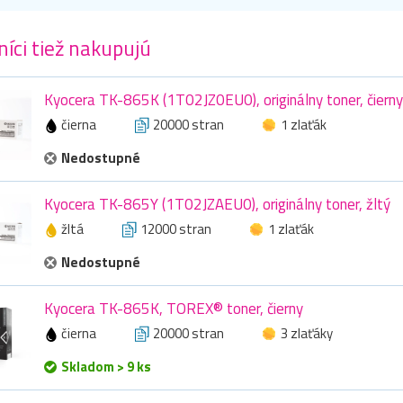
íci tiež nakupujú
Kyocera TK-865K (1T02JZ0EU0), originálny toner, čierny
čierna
20000 stran
1 zlaťák
Nedostupné
Kyocera TK-865Y (1T02JZAEU0), originálny toner, žltý
žltá
12000 stran
1 zlaťák
Nedostupné
Kyocera TK-865K, TOREX® toner, čierny
čierna
20000 stran
3 zlaťáky
Skladom > 9 ks