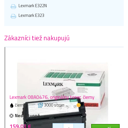
Lexmark E322N
Lexmark E323
Zákazníci tiež nakupujú
Lexmark 08A0476, originálny toner, čierny
čierna
3000 stran
1 zlaťák
Nedostupné
159,03 €