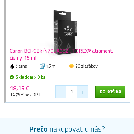
Canon BCI-6Bk (4705A002), TOREX® atrament,
čierny, 15 ml
čierna
15 ml
29 zlaťákov
Skladom > 9 ks
18,15 €
-
+
DO KOŠÍKA
14,75 € bez DPH
Prečo
nakupovať u nás?