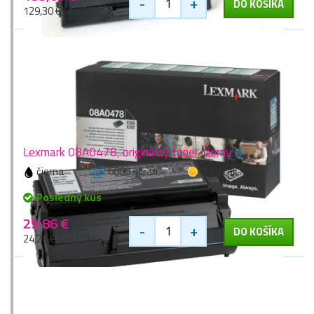
-
+
DO KOŠÍKA
129,30 € bez DPH
Lexmark 08A0478, originálny toner, čierny
čierna
6000 stran
1 zlaťák
Posledný kus
29,86 €
-
+
DO KOŠÍKA
24,28 € bez DPH