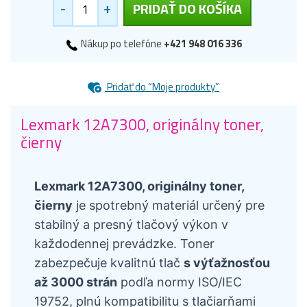
-
+
PRIDAŤ DO KOŠÍKA
Nákup po telefóne
+421 948 016 336
Pridať do “Moje produkty”
Lexmark 12A7300, originálny toner,
čierny
Lexmark 12A7300, originálny toner,
čierny
je spotrebný materiál určený pre
stabilný a presný tlačový výkon v
každodennej prevádzke. Toner
zabezpečuje kvalitnú tlač
s výťažnosťou
až 3000 strán
podľa normy ISO/IEC
19752, plnú kompatibilitu s tlačiarňami