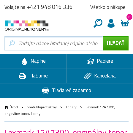
+421 948 016 336
Všetko o nákupe
Volajte na
0
Náplne
Papiere
Tlačiarne
Kancelária
Tlačiareň zadarmo
Úvod
produktyprotiskrny
Tonery
Lexmark 12A7300,
originálny toner, čierny
Lexmark 12A7300, originálny toner,