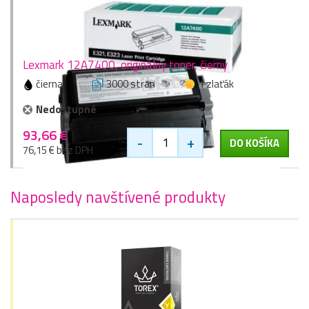
Lexmark 12A7400, originálny toner, čierny
čierna
3000 stran
1 zlaťák
Nedostupné
93,66 €
-
+
DO KOŠÍKA
76,15 € bez DPH
Naposledy navštívené produkty