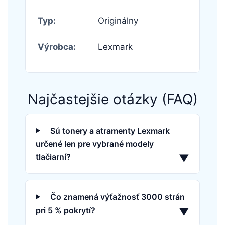
Typ:
Originálny
Výrobca:
Lexmark
Najčastejšie otázky (FAQ)
Sú tonery a atramenty Lexmark
určené len pre vybrané modely
tlačiarní?
▼
Čo znamená výťažnosť 3000 strán
pri 5 % pokrytí?
▼