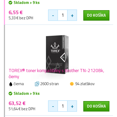
Skladom > 9 ks
6,55 €
-
+
DO KOŠÍKA
5,33 € bez DPH
TOREX® toner kompatibilný s Brother TN-2120Bk,
čierny
čierna
2600 stran
94 zlaťákov
Skladom > 9 ks
63,52 €
-
+
DO KOŠÍKA
51,64 € bez DPH