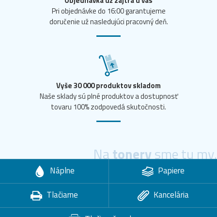
Objednávka už zajtra u vás
Pri objednávke do 16:00 garantujeme
doručenie už nasledujúci pracovný deň.
Vyše 30 000 produktov skladom
Naše sklady sú plné produktov a dostupnosť
tovaru 100% zodpovedá skutočnosti.
Na
tonery
sme tu my.
Náplne
Papiere
Tlačiarne
Kancelária