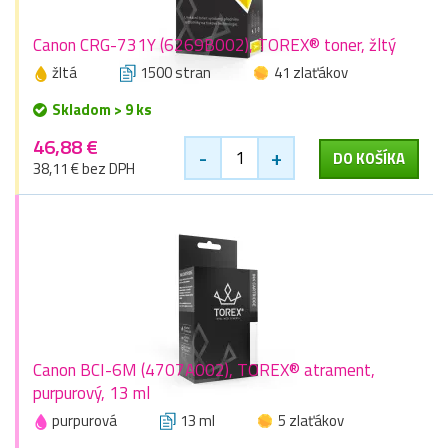
Canon CRG-731Y (6269B002), TOREX® toner, žltý
žltá
1500 stran
41 zlaťákov
Skladom > 9 ks
46,88 €
-
+
DO KOŠÍKA
38,11 € bez DPH
Canon BCI-6M (4707A002), TOREX® atrament,
purpurový, 13 ml
purpurová
13 ml
5 zlaťákov