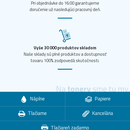
Pri objednávke do 16:00 garantujeme
doručenie už nasledujúci pracovný deň.
Vyše 30 000 produktov skladom
Naše sklady sú plné produktov a dostupnosť
tovaru 100% zodpovedá skutočnosti.
Na
tonery
sme tu my.
Náplne
Papiere
Tlačiarne
Kancelária
Tlačiareň zadarmo