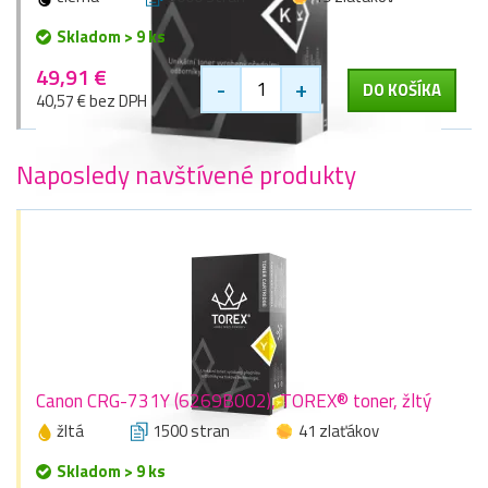
Skladom > 9 ks
49,91 €
-
+
DO KOŠÍKA
40,57 € bez DPH
Naposledy navštívené produkty
Canon CRG-731Y (6269B002), TOREX® toner, žltý
žltá
1500 stran
41 zlaťákov
Skladom > 9 ks