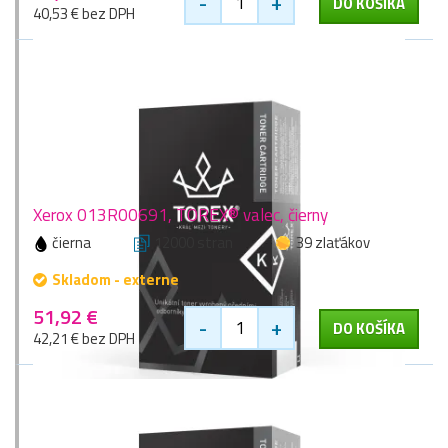
-
+
DO KOŠÍKA
40,53 € bez DPH
Xerox 013R00691, TOREX® valec, čierny
čierna
12000 stran
39 zlaťákov
Skladom - externe
51,92 €
-
+
DO KOŠÍKA
42,21 € bez DPH