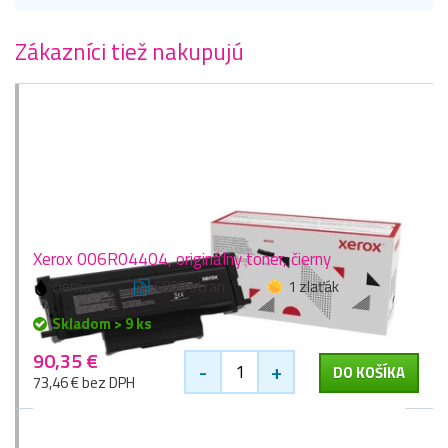
Zákazníci tiež nakupujú
Xerox 006R04404, originálny toner, čierny
čierna
6000 stran
1 zlaťák
Skladom > 9 ks
90,35 €
-
+
DO KOŠÍKA
73,46 € bez DPH