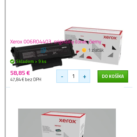
Xerox 006R04403, originálny toner, čierny
čierna
3000 stran
1 zlaťák
Skladom > 9 ks
58,85 €
-
+
DO KOŠÍKA
47,84 € bez DPH