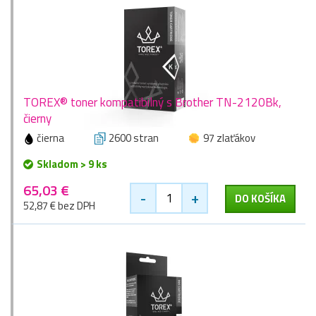
TOREX® toner kompatibilný s Brother TN-2120Bk,
čierny
čierna
2600 stran
97 zlaťákov
Skladom > 9 ks
65,03 €
-
+
DO KOŠÍKA
52,87 € bez DPH