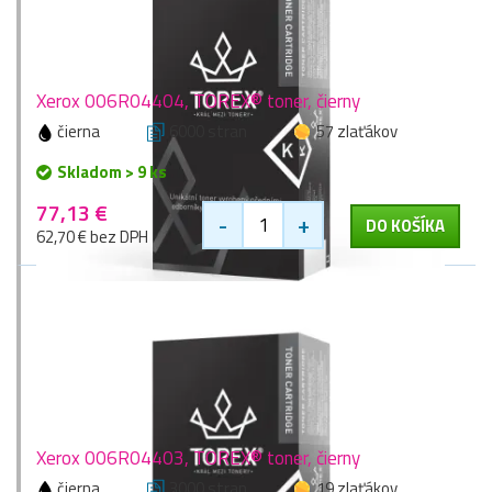
Xerox 006R04404, TOREX® toner, čierny
čierna
6000 stran
57 zlaťákov
Skladom > 9 ks
77,13 €
-
+
DO KOŠÍKA
62,70 € bez DPH
Xerox 006R04403, TOREX® toner, čierny
čierna
3000 stran
19 zlaťákov