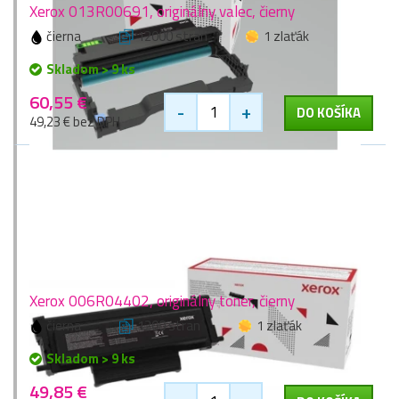
Xerox 013R00691, originálny valec, čierny
čierna
12000 stran
1 zlaťák
Skladom > 9 ks
60,55 €
-
+
DO KOŠÍKA
49,23 € bez DPH
Xerox 006R04402, originálny toner, čierny
čierna
1200 stran
1 zlaťák
Skladom > 9 ks
49,85 €