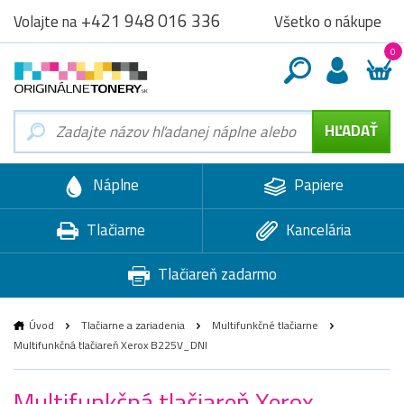
+421 948 016 336
Všetko o nákupe
Volajte na
0
Náplne
Papiere
Tlačiarne
Kancelária
Tlačiareň zadarmo
Úvod
Tlačiarne a zariadenia
Multifunkčné tlačiarne
Multifunkčná tlačiareň Xerox B225V_DNI
Multifunkčná tlačiareň Xerox