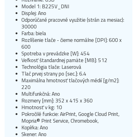
Model 1: B225V_DNI
Displej: Ano
Odporúčané pracovné využitie (strán za mesiac):
30000
Farba: biela
Rozlíšenie tlače - čierne normálne [DPI]: 600 x
600
Spotreba v prevádzke [W]: 454
Veľkosť štandardnej pamäte [MB]: 512
Technológia tlače: Laserová
Tlač prvej strany po [sec.]: 6.4
Maximálna hmotnosť tlačových médií [g/m2]:
220
Multifunkčná: Ano
Rozmery [mm]: 352 x 415 x 360
Hmotnosť v kg: 10
Pokročilé funkcie: AirPrint, Google Cloud Print,
Mopria® Print Service, Chromebook,
Kopírka: Ano
Skener: Ano