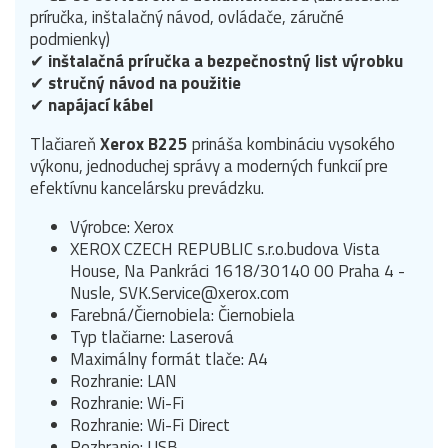
príručka, inštalačný návod, ovládače, záručné
podmienky)
✔
inštalačná príručka a bezpečnostný list výrobku
✔
stručný návod na použitie
✔
napájací kábel
Tlačiareň
Xerox B225
prináša kombináciu vysokého
výkonu, jednoduchej správy a moderných funkcií pre
efektívnu kancelársku prevádzku.
Výrobce: Xerox
XEROX CZECH REPUBLIC s.r.o.budova Vista
House, Na Pankráci 1618/30140 00 Praha 4 -
Nusle, SVK.Service@xerox.com
Farebná/Čiernobiela: Čiernobiela
Typ tlačiarne: Laserová
Maximálny formát tlače: A4
Rozhranie: LAN
Rozhranie: Wi-Fi
Rozhranie: Wi-Fi Direct
Rozhranie: USB