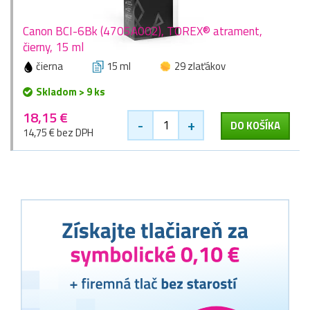
Canon BCI-6Bk (4705A002), TOREX® atrament,
čierny, 15 ml
čierna
15 ml
29 zlaťákov
Skladom > 9 ks
18,15 €
-
+
DO KOŠÍKA
14,75 € bez DPH