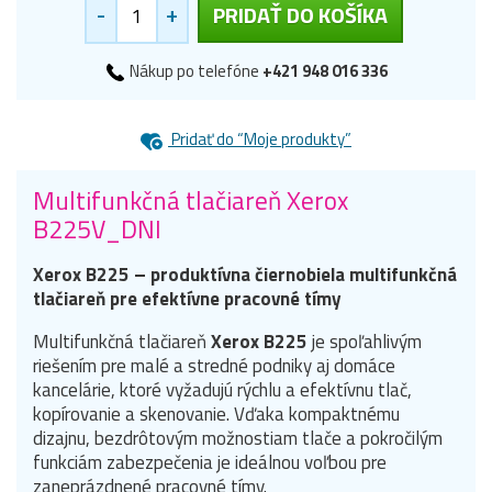
-
+
PRIDAŤ DO KOŠÍKA
Nákup po telefóne
+421 948 016 336
Pridať do “Moje produkty”
Multifunkčná tlačiareň Xerox
B225V_DNI
Xerox B225 – produktívna čiernobiela multifunkčná
tlačiareň pre efektívne pracovné tímy
Multifunkčná tlačiareň
Xerox B225
je spoľahlivým
riešením pre malé a stredné podniky aj domáce
kancelárie, ktoré vyžadujú rýchlu a efektívnu tlač,
kopírovanie a skenovanie. Vďaka kompaktnému
dizajnu, bezdrôtovým možnostiam tlače a pokročilým
funkciám zabezpečenia je ideálnou voľbou pre
zaneprázdnené pracovné tímy.