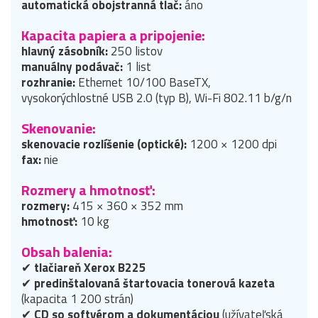
automatická obojstranná tlač:
áno
Kapacita papiera a pripojenie:
hlavný zásobník:
250 listov
manuálny podávač:
1 list
rozhranie:
Ethernet 10/100 BaseTX,
vysokorýchlostné USB 2.0 (typ B), Wi-Fi 802.11 b/g/n
Skenovanie:
skenovacie rozlíšenie (optické):
1200 × 1200 dpi
fax:
nie
Rozmery a hmotnosť:
rozmery:
415 × 360 × 352 mm
hmotnosť:
10 kg
Obsah balenia:
✔
tlačiareň Xerox B225
✔
predinštalovaná štartovacia tonerová kazeta
(kapacita 1 200 strán)
✔
CD so softvérom a dokumentáciou
(užívateľská