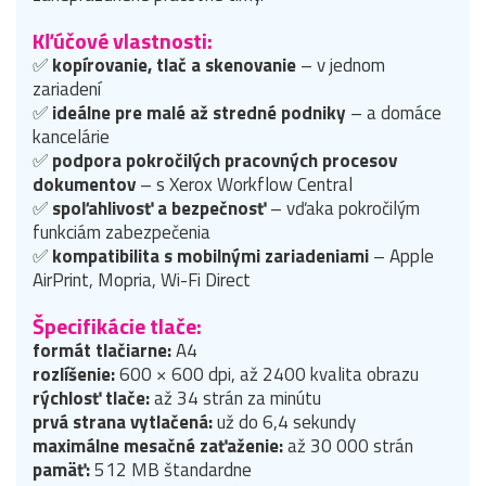
Kľúčové vlastnosti:
✅
kopírovanie, tlač a skenovanie
– v jednom
zariadení
✅
ideálne pre malé až stredné podniky
– a domáce
kancelárie
✅
podpora pokročilých pracovných procesov
dokumentov
– s Xerox Workflow Central
✅
spoľahlivosť a bezpečnosť
– vďaka pokročilým
funkciám zabezpečenia
✅
kompatibilita s mobilnými zariadeniami
– Apple
AirPrint, Mopria, Wi-Fi Direct
Špecifikácie tlače:
formát tlačiarne:
A4
rozlíšenie:
600 × 600 dpi, až 2400 kvalita obrazu
rýchlosť tlače:
až 34 strán za minútu
prvá strana vytlačená:
už do 6,4 sekundy
maximálne mesačné zaťaženie:
až 30 000 strán
pamäť:
512 MB štandardne