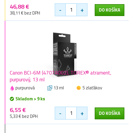
46,88 €
-
+
DO KOŠÍKA
38,11 € bez DPH
Canon BCI-6M (4707A002), TOREX® atrament,
purpurový, 13 ml
purpurová
13 ml
5 zlaťákov
Skladom > 9 ks
6,55 €
-
+
DO KOŠÍKA
5,33 € bez DPH