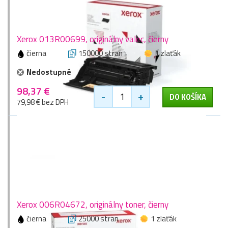
Xerox 013R00699, originálny valec, čierny
čierna
150000 stran
1 zlaťák
Nedostupné
98,37 €
-
+
DO KOŠÍKA
79,98 € bez DPH
Xerox 006R04672, originálny toner, čierny
čierna
25000 stran
1 zlaťák