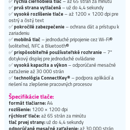
✅
rýchla čiernobiela tlač
– až 65 strán za minútu
✅
prvá strana vytlačená
– už do 4,4 sekundy
✅
vysoké rozlíšenie tlače
– až 1200 × 1200 dpi pre
ostrý a čistý text
✅
pokročilé zabezpečenie
– ochrana dát a prístupu k
zariadeniu
✅
mobilná tlač
– jednoduché pripojenie cez Wi-Fi®
(voliteľne), NFC a Bluetooth®
✅
prispôsobiteľné používateľské rozhranie
– 7"
dotykový displej pre jednoduché ovládanie
✅
vysoká kapacita a výkon
– odporúčané mesačné
zaťaženie až 30 000 strán
✅
technológia ConnectKey®
– podpora aplikácií a
riešení na zlepšenie pracovných procesov
Špecifikácie tlače:
formát tlačiarne:
A4
rozlíšenie:
1200 × 1200 dpi
rýchlosť tlače:
až 65 strán za minútu
tlač prvej strany:
už do 4,4 sekundy
odporúčané mesačné zaťaženie:
až 30 000 strán