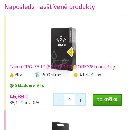
Naposledy navštívené produkty
Canon CRG-731Y (6269B002), TOREX® toner, žltý
žltá
1500 stran
41 zlaťákov
Skladom > 9 ks
46,88 €
-
+
DO KOŠÍKA
38,11 € bez DPH