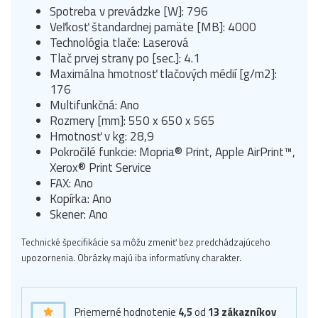
Spotreba v prevádzke [W]: 796
Veľkosť štandardnej pamäte [MB]: 4000
Technológia tlače: Laserová
Tlač prvej strany po [sec.]: 4.1
Maximálna hmotnosť tlačových médií [g/m2]:
176
Multifunkčná: Ano
Rozmery [mm]: 550 x 650 x 565
Hmotnosť v kg: 28,9
Pokročilé funkcie: Mopria® Print, Apple AirPrint™,
Xerox® Print Service
FAX: Ano
Kopírka: Ano
Skener: Ano
Technické špecifikácie sa môžu zmeniť bez predchádzajúceho
upozornenia. Obrázky majú iba informatívny charakter.
Priemerné hodnotenie
4,5
od
13
zákazníkov