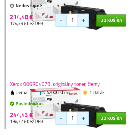
Nedostupné
214,48 €
-
+
DO KOŠÍKA
174,38 € bez DPH
Xerox 006R04673, originálny toner, čierny
čierna
42000 stran
1 zlaťák
Posledný kus
244,43 €
-
+
DO KOŠÍKA
198,72 € bez DPH