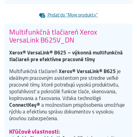
Pridať do “Moje produkty”
Multifunkčná tlačiareň Xerox
VersaLink B625V_DN
Xerox® VersaLink® B625 – výkonná multifunkčná
tlačiareň pre efektívne pracovné tímy
Multifunkčná tlačiareň
Xerox® VersaLink® B625
je
ideálnym pracovným asistentom pre stredne veľké
pracovné tímy, ktoré potrebujú vysokú produktivitu,
spoľahlivosť a pokročilé funkcie tlače, skenovania,
kopírovania a faxovania. Vďaka technológii
ConnectKey®
a možnostiam prispôsobenia umožňuje
rýchlu a efektívnu správu dokumentov s vysokou
úrovňou zabezpečenia.
Kľúčové vlastnosti: