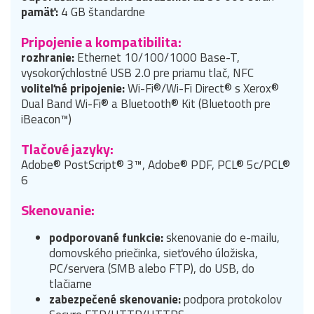
pamäť:
4 GB štandardne
Pripojenie a kompatibilita:
rozhranie:
Ethernet 10/100/1000 Base-T,
vysokorýchlostné USB 2.0 pre priamu tlač, NFC
voliteľné pripojenie:
Wi-Fi®/Wi-Fi Direct® s Xerox®
Dual Band Wi-Fi® a Bluetooth® Kit (Bluetooth pre
iBeacon™)
Tlačové jazyky:
Adobe® PostScript® 3™, Adobe® PDF, PCL® 5c/PCL®
6
Skenovanie:
podporované funkcie:
skenovanie do e-mailu,
domovského priečinka, sieťového úložiska,
PC/servera (SMB alebo FTP), do USB, do
tlačiarne
zabezpečené skenovanie:
podpora protokolov