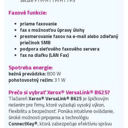
Secure FTP/HTTP/HTTPS
Faxové funkcie:
priame faxovanie
fax s možnosťou úpravy úlohy
presmerovanie faxov na e-mail alebo zdieľaný
priečinok SMB
podpora sieťového faxového servera
fax na diaľku (LAN Fax)
Spotreba energie:
bežná prevádzka:
800 W
pohotovostný režim:
31 W
Prečo si vybrať Xerox® VersaLink® B625?
Tlačiareň
Xerox® VersaLink® B625
je špičkovým
riešením pre firmy, ktoré vyžadujú vysoký výkon,
flexibilitu a bezpečnosť. Ponúka intuitívne ovládanie,
široké možnosti pripojenia a technológiu
ConnectKey®
, ktorá zabezpečuje efektívnu správu