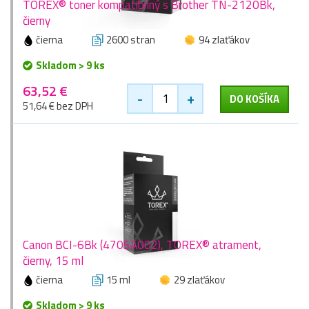
TOREX® toner kompatibilný s Brother TN-2120Bk,
čierny
čierna
2600 stran
94 zlaťákov
Skladom > 9 ks
63,52 €
-
+
DO KOŠÍKA
51,64 € bez DPH
Canon BCI-6Bk (4705A002), TOREX® atrament,
čierny, 15 ml
čierna
15 ml
29 zlaťákov
Skladom > 9 ks