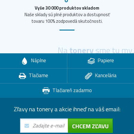
Vyše 30 000 produktov skladom
Naše sklady sú plné produktov a dostupnosť
tovaru 100% zodpovedá skutočnosti.
Na
tonery
sme tu my.
Náplne
Papiere
Tlačiarne
Kancelária
Tlačiareň zadarmo
Zľavy na tonery a akcie ihneď na váš email:
CHCEM ZĽAVU