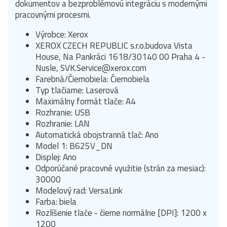
dokumentov a bezproblémovú integráciu s modernými
pracovnými procesmi.
Výrobce: Xerox
XEROX CZECH REPUBLIC s.r.o.budova Vista
House, Na Pankráci 1618/30140 00 Praha 4 -
Nusle, SVK.Service@xerox.com
Farebná/Čiernobiela: Čiernobiela
Typ tlačiarne: Laserová
Maximálny formát tlače: A4
Rozhranie: USB
Rozhranie: LAN
Automatická obojstranná tlač: Ano
Model 1: B625V_DN
Displej: Ano
Odporúčané pracovné využitie (strán za mesiac):
30000
Modelový rad: VersaLink
Farba: biela
Rozlíšenie tlače - čierne normálne [DPI]: 1200 x
1200