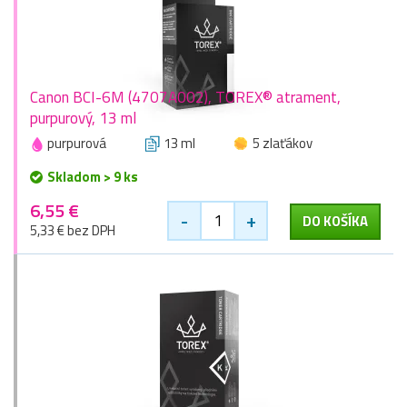
Canon BCI-6M (4707A002), TOREX® atrament,
purpurový, 13 ml
purpurová
13 ml
5 zlaťákov
Skladom > 9 ks
6,55 €
-
+
DO KOŠÍKA
5,33 € bez DPH