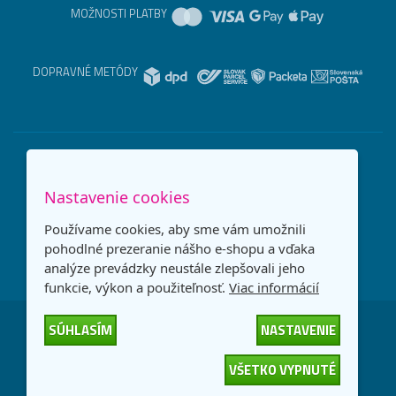
MOŽNOSTI PLATBY
DOPRAVNÉ METÓDY
Nastavenie cookies
Používame cookies, aby sme vám umožnili
pohodlné prezeranie nášho e-shopu a vďaka
analýze prevádzky neustále zlepšovali jeho
funkcie, výkon a použiteľnosť.
Viac informácií
SÚHLASÍM
NASTAVENIE
Česká republika
Slovensko
VŠETKO VYPNUTÉ
© 2026
interNETmania SK s.r.o.
Všetky práva vyhradené
-
-