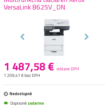
VersaLink B625V_DN
1 487,58 €
vrátane DPH
1 209,41 € bez DPH
Nedostupné
Dopravné
zadarmo