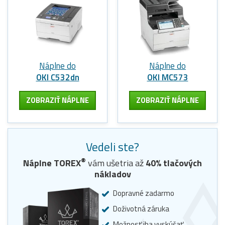
Náplne do
Náplne do
OKI C532dn
OKI MC573
ZOBRAZIŤ NÁPLNE
ZOBRAZIŤ NÁPLNE
Vedeli ste?
®
Náplne
TOREX
vám ušetria až
40
% tlačových
nákladov
Dopravné zadarmo
Doživotná záruka
Možnosť iba vyskúšať