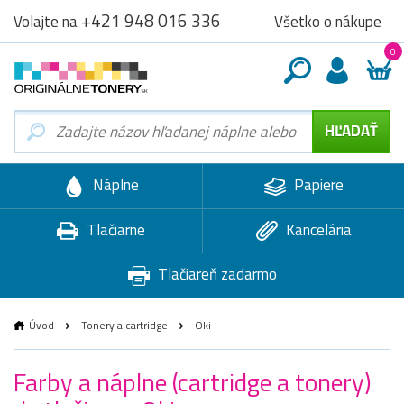
+421 948 016 336
Všetko o nákupe
Volajte na
0
Náplne
Papiere
Tlačiarne
Kancelária
Tlačiareň zadarmo
Úvod
Tonery a cartridge
Oki
Farby a náplne (cartridge a tonery)