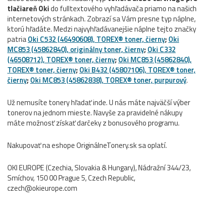
tlačiareň Oki
do fulltextového vyhľadávača priamo na našich
internetových stránkach. Zobrazí sa Vám presne typ náplne,
ktorú hľadáte. Medzi najvyhľadávanejšie náplne tejto značky
patria
Oki C532 (46490608), TOREX® toner, čierny
;
Oki
MC853 (45862840), originálny toner, čierny
;
Oki C332
(46508712), TOREX® toner, čierny
;
Oki MC853 (45862840),
TOREX® toner, čierny
;
Oki B432 (45807106), TOREX® toner,
čierny
;
Oki MC853 (45862838), TOREX® toner, purpurový
.
Už nemusíte tonery hľadať inde. U nás máte najväčší výber
tonerov na jednom mieste. Navyše za pravidelné nákupy
máte možnosť získať darčeky z bonusového programu.
Nakupovať na eshope OriginálneTonery.sk sa oplatí.
OKI EUROPE (Czechia, Slovakia & Hungary), Nádražní 344/23,
Smíchov, 150 00 Prague 5, Czech Republic,
czech@okieurope.com