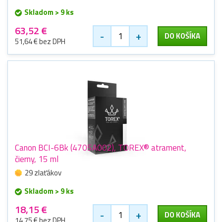
Skladom > 9 ks
63,52 €
-
+
DO KOŠÍKA
51,64 € bez DPH
Canon BCI-6Bk (4705A002), TOREX® atrament,
čierny, 15 ml
29 zlaťákov
Skladom > 9 ks
18,15 €
-
+
DO KOŠÍKA
14,75 € bez DPH