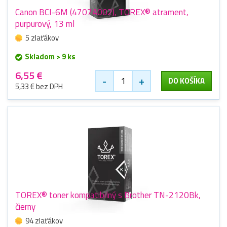
Canon BCI-6M (4707A002), TOREX® atrament,
purpurový, 13 ml
5 zlaťákov
Skladom > 9 ks
6,55 €
-
+
DO KOŠÍKA
5,33 € bez DPH
TOREX® toner kompatibilný s Brother TN-2120Bk,
čierny
94 zlaťákov