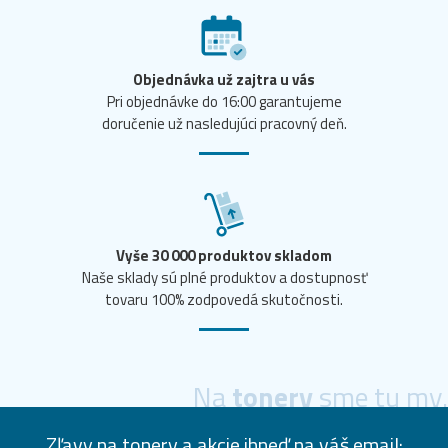
Objednávka už zajtra u vás
Pri objednávke do 16:00 garantujeme
doručenie už nasledujúci pracovný deň.
Vyše 30 000 produktov skladom
Naše sklady sú plné produktov a dostupnosť
tovaru 100% zodpovedá skutočnosti.
Na
tonery
sme tu my.
Zľavy na tonery a akcie ihneď na váš email: