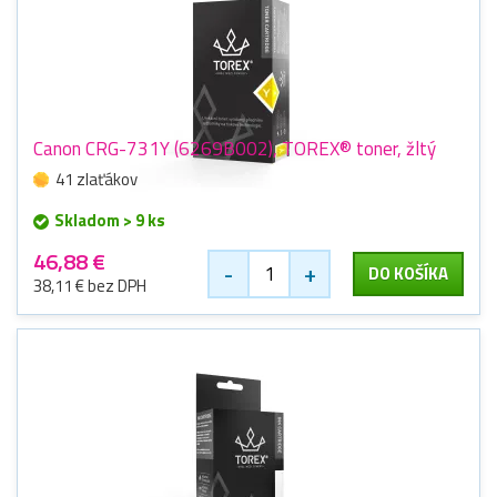
Canon CRG-731Y (6269B002), TOREX® toner, žltý
41 zlaťákov
Skladom > 9 ks
46,88 €
-
+
DO KOŠÍKA
38,11 € bez DPH