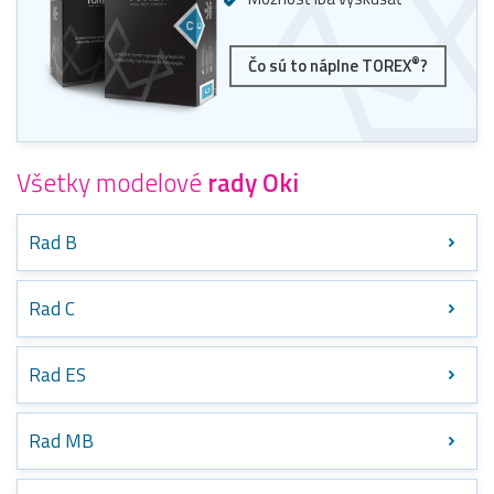
®
Čo sú to náplne TOREX
?
Všetky modelové
rady Oki
Rad B
Rad C
Rad ES
Rad MB