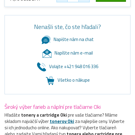
Nenašli ste, čo ste hľadali?
Napište nám na chat
Napíšte nám e-mail
Volajte +421 948 016 336
Všetko o nákupe
Široký výber farieb a náplní pre tlačiarne Oki
Hľadáte
tonery a cartridge Oki
pre vaše tlačiarne? Máme
skladom najväčší výber
tonerov Oki
za najlepšie ceny. Vyberte
si ich jednoducho online. Ako nakupovať? Vyberte tlačiareň
alebo zadajte Vami hľadaný typ
tonera alebo cartridge pre