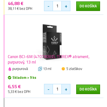
46,88 €
-
+
DO KOŠÍKA
38,11 € bez DPH
Canon BCI-6M (4707A002), TOREX® atrament,
purpurový, 13 ml
purpurová
13 ml
5 zlaťákov
Skladom > 9 ks
6,55 €
-
+
DO KOŠÍKA
5,33 € bez DPH