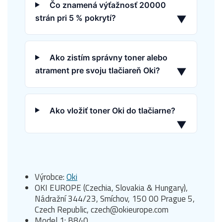
Čo znamená výťažnosť 20000
strán pri 5 % pokrytí?
▼
Ako zistím správny toner alebo
atrament pre svoju tlačiareň Oki?
▼
Ako vložiť toner Oki do tlačiarne?
▼
Výrobce:
Oki
OKI EUROPE (Czechia, Slovakia & Hungary),
Nádražní 344/23, Smíchov, 150 00 Prague 5,
Czech Republic, czech@okieurope.com
Model 1: B840