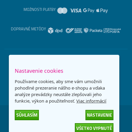
MOŽNOSTI PLATBY
DOPRAVNÉ METÓDY
Nastavenie cookies
Používame cookies, aby sme vám umožnili
pohodlné prezeranie nášho e-shopu a vďaka
analýze prevádzky neustále zlepšovali jeho
funkcie, výkon a použiteľnosť.
Viac informácií
SÚHLASÍM
NASTAVENIE
Česká republika
Slovensko
VŠETKO VYPNUTÉ
© 2026
interNETmania SK s.r.o.
Všetky práva vyhradené