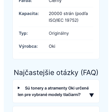
Farba:
Čierny
Kapacita:
20000 strán (podľa
ISO/IEC 19752)
Typ:
Originálny
Výrobca:
Oki
Najčastejšie otázky (FAQ)
Sú tonery a atramenty Oki určené
len pre vybrané modely tlačiarní?
▼