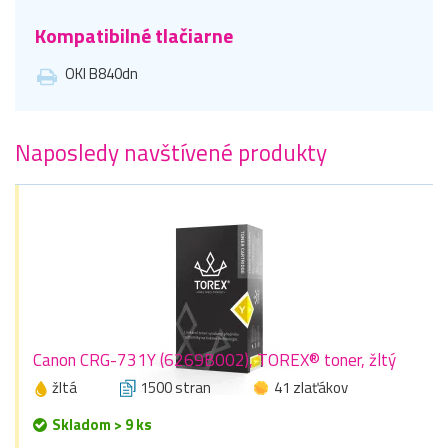
Kompatibilné tlačiarne
OKI B840dn
Naposledy navštívené produkty
Canon CRG-731Y (6269B002), TOREX® toner, žltý
žltá
1500 stran
41 zlaťákov
Skladom > 9 ks