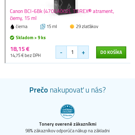
Canon BCI-6Bk (4705A002), TOREX® atrament,
čierny, 15 ml
čierna
15 ml
29 zlaťákov
Skladom > 9 ks
18,15 €
-
+
DO KOŠÍKA
14,75 € bez DPH
Prečo
nakupovať u nás?
Tonery overené zákazníkmi
98% zákazníkov odporúča nákup na základni