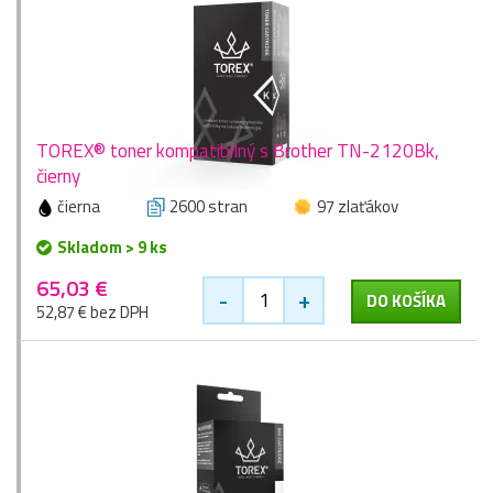
TOREX® toner kompatibilný s Brother TN-2120Bk,
čierny
čierna
2600 stran
97 zlaťákov
Skladom > 9 ks
65,03 €
-
+
DO KOŠÍKA
52,87 € bez DPH