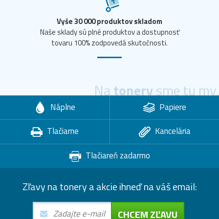
Vyše 30 000 produktov skladom
Naše sklady sú plné produktov a dostupnosť
tovaru 100% zodpovedá skutočnosti.
Na
tonery
sme tu my.
Náplne
Papiere
Tlačiarne
Kancelária
Tlačiareň zadarmo
Zľavy na tonery a akcie ihneď na váš email:
CHCEM ZĽAVU