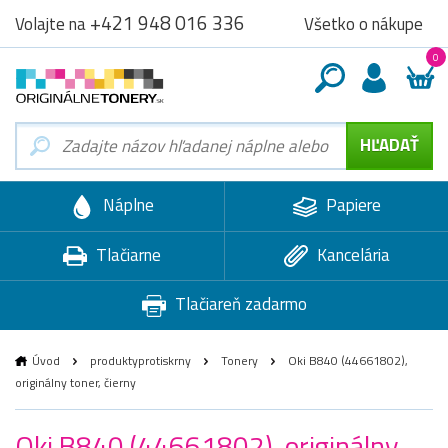
+421 948 016 336
Všetko o nákupe
Volajte na
0
Náplne
Papiere
Tlačiarne
Kancelária
Tlačiareň zadarmo
Úvod
produktyprotiskrny
Tonery
Oki B840 (44661802),
originálny toner, čierny
Oki B840 (44661802), originálny