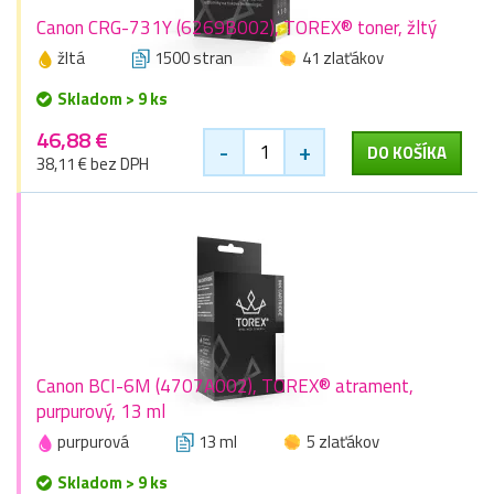
Canon CRG-731Y (6269B002), TOREX® toner, žltý
žltá
1500 stran
41 zlaťákov
Skladom > 9 ks
46,88 €
-
+
DO KOŠÍKA
38,11 € bez DPH
Canon BCI-6M (4707A002), TOREX® atrament,
purpurový, 13 ml
purpurová
13 ml
5 zlaťákov
Skladom > 9 ks