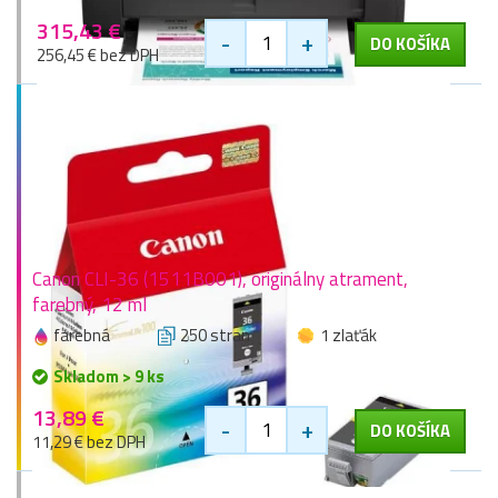
315,43 €
-
+
DO KOŠÍKA
256,45 € bez DPH
Canon CLI-36 (1511B001), originálny atrament,
farebný, 12 ml
farebná
250 stran
1 zlaťák
Skladom > 9 ks
13,89 €
-
+
DO KOŠÍKA
11,29 € bez DPH