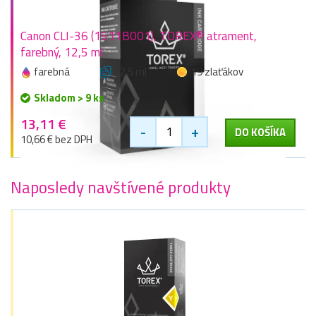
Canon CLI-36 (1511B001), TOREX® atrament,
farebný, 12,5 ml
farebná
12,5 ml
19 zlaťákov
Skladom > 9 ks
13,11 €
-
+
DO KOŠÍKA
10,66 € bez DPH
Naposledy navštívené produkty