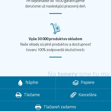
Pri objednávke do 16:00 garantujeme
doručenie už nasledujúci pracovný deň.
Vyše 30 000 produktov skladom
Naše sklady sú plné produktov a dostupnosť
tovaru 100% zodpovedá skutočnosti.
Na
tonery
sme tu my.
Náplne
Papiere
Tlačiarne
Kancelária
Tlačiareň zadarmo