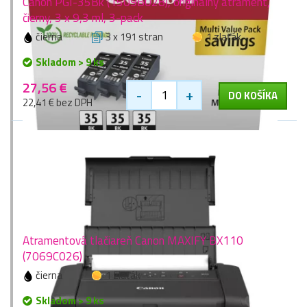
Canon PGI-35Bk (1509B028), originálny atrament,
čierny, 3 x 9,3 ml, 3-pack
čierna
3 x 191 stran
1 zlaťák
Skladom > 9 ks
27,56 €
-
+
DO KOŠÍKA
22,41 € bez DPH
Atramentová tlačiareň Canon MAXIFY BX110
(7069C026)
čierna
1 zlaťák
Skladom > 9 ks