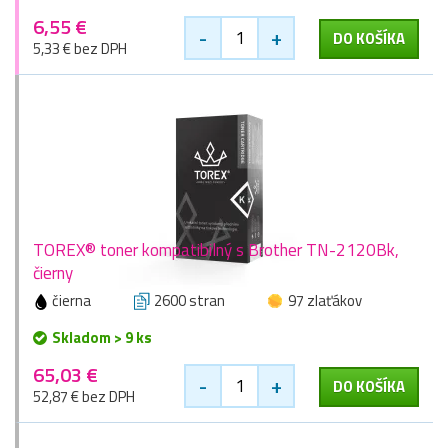
6,55 €
-
+
DO KOŠÍKA
5,33 € bez DPH
TOREX® toner kompatibilný s Brother TN-2120Bk,
čierny
čierna
2600 stran
97 zlaťákov
Skladom > 9 ks
65,03 €
-
+
DO KOŠÍKA
52,87 € bez DPH