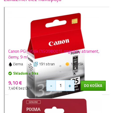
Canon PGI-35Bk (1509B001), originálny atrament,
čierny, 9 ml
čierna
191 stran
1 zlaťák
Skladom > 9 ks
9,10 €
-
+
DO KOŠÍKA
7,40 € bez DPH