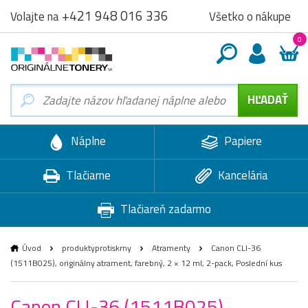
+421 948 016 336
Všetko o nákupe
Volajte na
0
Náplne
Papiere
Tlačiarne
Kancelária
Tlačiareň zadarmo
Úvod
produktyprotiskrny
Atramenty
Canon CLI-36
(1511B025), originálny atrament, farebný, 2 × 12 ml, 2-pack, Poslední kus
Canon CLI-36 (1511B025),