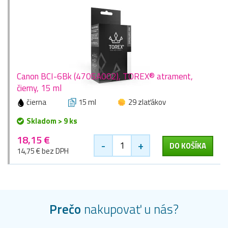
Canon BCI-6Bk (4705A002), TOREX® atrament,
čierny, 15 ml
čierna
15 ml
29 zlaťákov
Skladom > 9 ks
18,15 €
-
+
DO KOŠÍKA
14,75 € bez DPH
Prečo
nakupovať u nás?