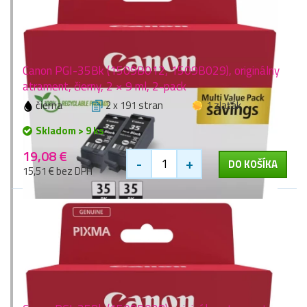
Canon PGI-35Bk (1509B012, 1509B029), originálny
atrament, čierny, 2 × 9 ml, 2-pack
čierna
2 x 191 stran
1 zlaťák
Skladom > 9 ks
19,08 €
-
+
DO KOŠÍKA
15,51 € bez DPH