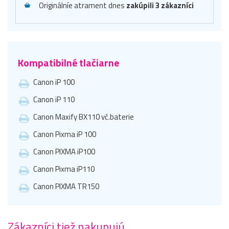
Originálníe atrament dnes
zakúpili 3 zákazníci
Kompatibilné tlačiarne
Canon iP 100
Canon iP 110
Canon Maxify BX110 vč.baterie
Canon Pixma iP 100
Canon PIXMA iP100
Canon Pixma iP110
Canon PIXMA TR150
Zákazníci tiež nakupujú