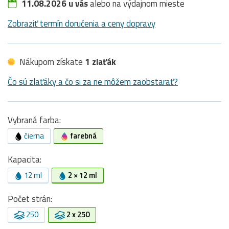
11.08.2026 u vás
alebo na výdajnom mieste
Zobraziť termín doručenia a ceny dopravy
Nákupom získate
1 zlaťák
Čo sú zlaťáky a čo si za ne môžem zaobstarať?
Vybraná farba:
čierna
farebná
Kapacita:
12 ml
2 × 12 ml
Počet strán:
250
2 x 250