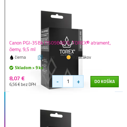
Canon PGI-35Bk (1509B001), TOREX® atrament,
čierny, 9,5 ml
čierna
9,5 ml
9 zlaťákov
Skladom > 9 ks
8,07 €
-
+
DO KOŠÍKA
6,56 € bez DPH