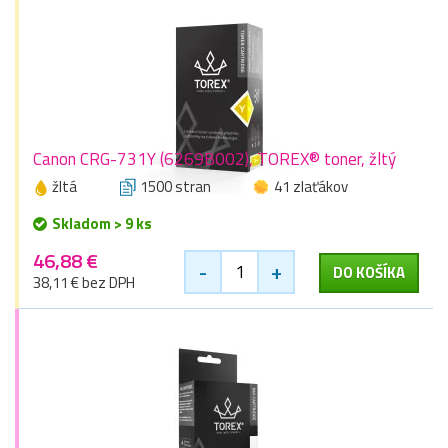
Canon CRG-731Y (6269B002), TOREX® toner, žltý
žltá
1500 stran
41 zlaťákov
Skladom > 9 ks
46,88 €
-
+
DO KOŠÍKA
38,11 € bez DPH