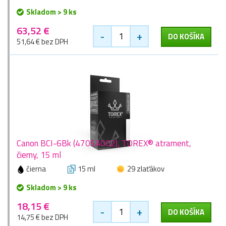
Skladom > 9 ks
63,52 €
-
+
DO KOŠÍKA
51,64 € bez DPH
Canon BCI-6Bk (4705A002), TOREX® atrament,
čierny, 15 ml
čierna
15 ml
29 zlaťákov
Skladom > 9 ks
18,15 €
-
+
DO KOŠÍKA
14,75 € bez DPH