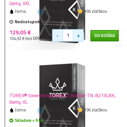
čierny, XXL
čierna
15000 stran
166 zlaťákov
Nedostupné
129,05 €
-
+
DO KOŠÍKA
104,92 € bez DPH
TOREX® toner kompatibilný s Brother TN-821XLBK,
čierny, XL
čierna
12000 stran
196 zlaťákov
Skladom > 9 ks