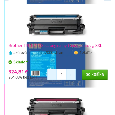
Brother TN-821XXLC, originálny toner, azúrový, XXL
azúrová
12000 stran
1 zlaťák
Skladom
324,81 €
-
+
DO KOŠÍKA
264,08 € bez DPH