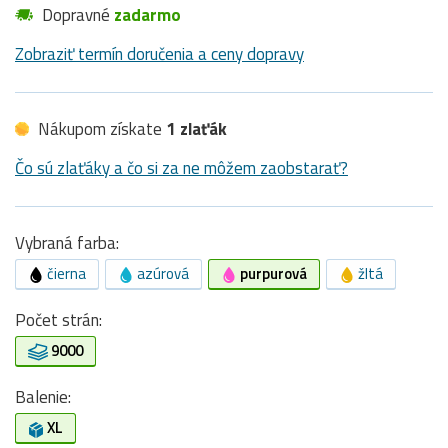
Dopravné
zadarmo
Zobraziť termín doručenia a ceny dopravy
Nákupom získate
1 zlaťák
Čo sú zlaťáky a čo si za ne môžem zaobstarať?
Vybraná farba:
čierna
azúrová
purpurová
žltá
Počet strán:
9000
Balenie:
XL