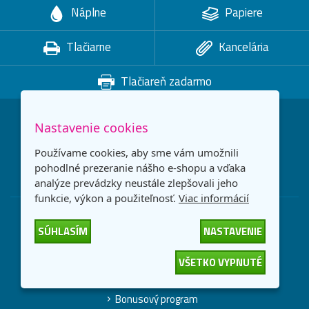
Náplne
Papiere
Tlačiarne
Kancelária
Tlačiareň zadarmo
Zľavy na tonery a akcie ihneď na váš email:
Nastavenie cookies
Používame cookies, aby sme vám umožnili
CHCEM ZĽAVU
pohodlné prezeranie nášho e-shopu a vďaka
analýze prevádzky neustále zlepšovali jeho
funkcie, výkon a použiteľnosť.
Viac informácií
Všetko o nákupe
SÚHLASÍM
NASTAVENIE
Spôsob doručenia a ceny
Výdajné miesta
VŠETKO VYPNUTÉ
Značky od A po Z
Bonusový program