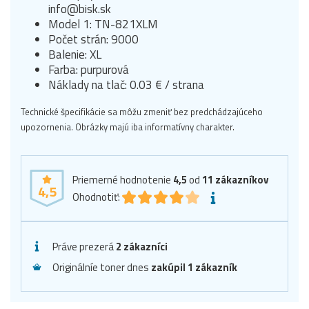
info@bisk.sk
Model 1: TN-821XLM
Počet strán: 9000
Balenie: XL
Farba: purpurová
Náklady na tlač: 0.03 € / strana
Technické špecifikácie sa môžu zmeniť bez predchádzajúceho
upozornenia. Obrázky majú iba informatívny charakter.
Priemerné hodnotenie
4,5
od
11
zákazníkov
4,5
Ohodnotiť:
Práve prezerá
2 zákazníci
Originálníe toner dnes
zakúpil 1 zákazník