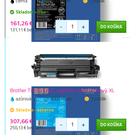
čierna
15000 stran
1 zlaťák
Skladom > 5 ks
161,26 €
-
+
DO KOŠÍKA
131,11 € bez DPH
Brother TN-821XLC, originálny toner, azúrový, XL
azúrová
9000 stran
1 zlaťák
Skladom - externe
307,66 €
-
+
DO KOŠÍKA
250,13 € bez DPH