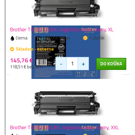
Brother TN-821XLBK, originálny toner, čierny, XL
čierna
12000 stran
1 zlaťák
Skladom - externe
145,76 €
-
+
DO KOŠÍKA
118,51 € bez DPH
Brother TN-821XXLBK, originálny toner, čierny, XXL