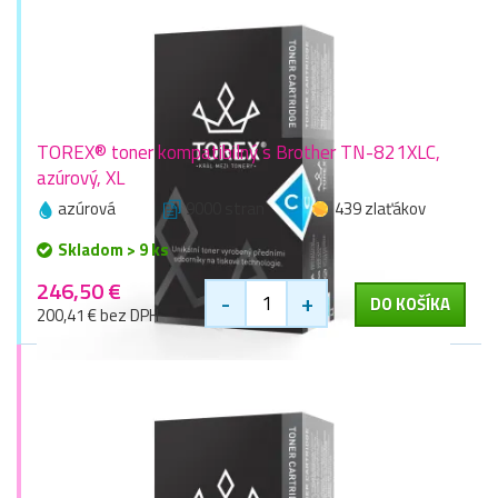
TOREX® toner kompatibilný s Brother TN-821XLC,
azúrový, XL
azúrová
9000 stran
439 zlaťákov
Skladom > 9 ks
246,50 €
-
+
DO KOŠÍKA
200,41 € bez DPH