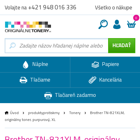
+421 948 016 336
Všetko o nákupe
Volajte na
0
Náplne
Papiere
Tlačiarne
Kancelária
Tlačiareň zadarmo
Úvod
produktyprotiskrny
Tonery
Brother TN-821XLM,
originálny toner, purpurový, XL
Brother TN-821XLM, originálny