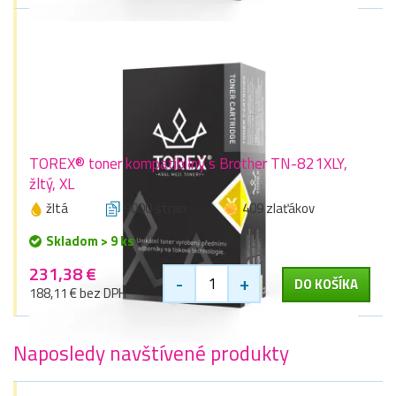
TOREX® toner kompatibilný s Brother TN-821XLY,
žltý, XL
žltá
9000 stran
409 zlaťákov
Skladom > 9 ks
231,38 €
-
+
DO KOŠÍKA
188,11 € bez DPH
Naposledy navštívené produkty