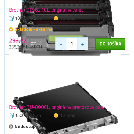
Brother DR-821CL, originálny valec
100000 stran
1 zlaťák
Skladom - externe
293,22 €
-
+
DO KOŠÍKA
238,39 € bez DPH
Brother BU-800CL, originálny prenosový pás
150000 stran
1 zlaťák
Nedostupné