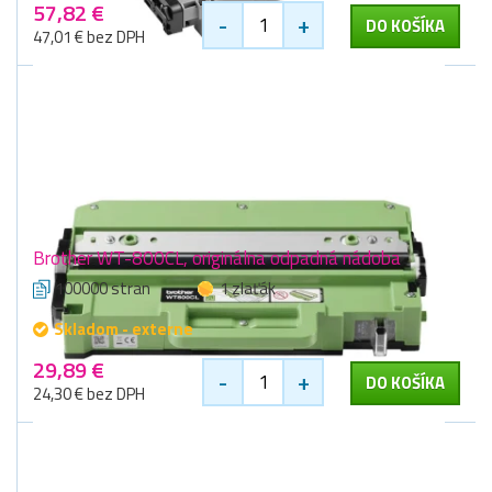
57,82 €
-
+
DO KOŠÍKA
47,01 € bez DPH
Brother WT-800CL, originálna odpadná nádoba
100000 stran
1 zlaťák
Skladom - externe
29,89 €
-
+
DO KOŠÍKA
24,30 € bez DPH