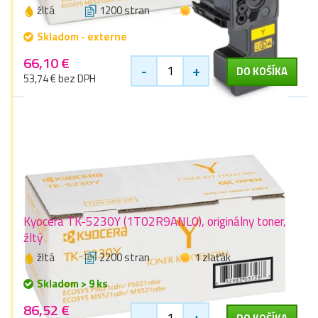
žltá
1200 stran
1 zlaťák
Skladom - externe
66,10 €
-
+
DO KOŠÍKA
53,74 € bez DPH
Kyocera TK-5230Y (1T02R9ANL0), originálny toner,
žltý
žltá
2200 stran
1 zlaťák
Skladom > 9 ks
86,52 €
-
+