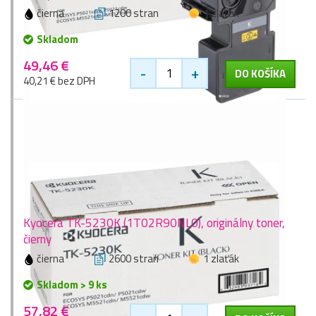
čierna
1200 stran
1 zlaťák
Skladom
49,46 €
-
+
DO KOŠÍKA
40,21 € bez DPH
Kyocera TK-5230K (1T02R90NL0), originálny toner,
čierny
čierna
2600 stran
1 zlaťák
Skladom > 9 ks
57,82 €