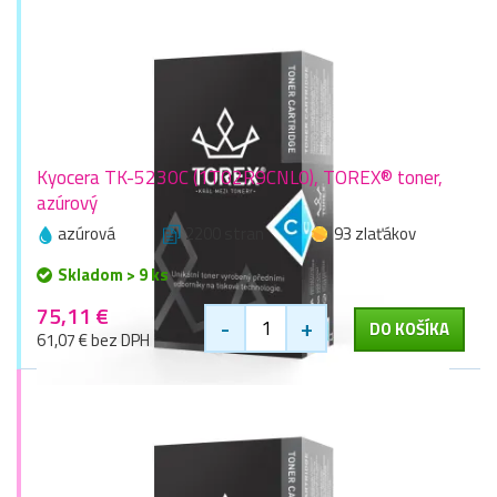
Kyocera TK-5230C (1T02R9CNL0), TOREX® toner,
azúrový
azúrová
2200 stran
93 zlaťákov
Skladom > 9 ks
75,11 €
-
+
DO KOŠÍKA
61,07 € bez DPH