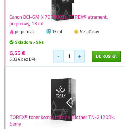
Canon BCI-6M (4707A002), TOREX® atrament,
purpurový, 13 ml
purpurová
13 ml
5 zlaťákov
Skladom > 9 ks
6,55 €
-
+
DO KOŠÍKA
5,33 € bez DPH
TOREX® toner kompatibilný s Brother TN-2120Bk,
čierny