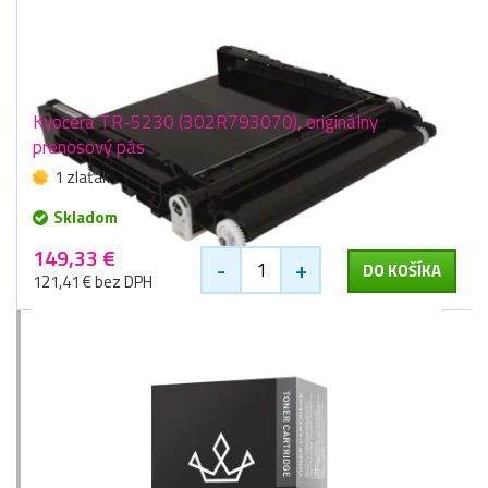
Kyocera TR-5230 (302R793070), originálny
prenosový pás
1 zlaťák
Skladom
149,33 €
-
+
DO KOŠÍKA
121,41 € bez DPH