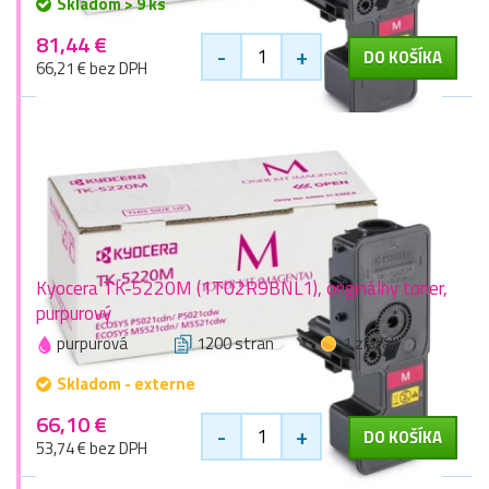
Skladom > 9 ks
81,44 €
-
+
DO KOŠÍKA
66,21 € bez DPH
Kyocera TK-5220M (1T02R9BNL1), originálny toner,
purpurový
purpurová
1200 stran
1 zlaťák
Skladom - externe
66,10 €
-
+
DO KOŠÍKA
53,74 € bez DPH