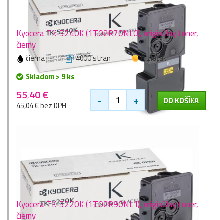
Kyocera TK-5240K (1T02R70NL0), originálny toner,
čierny
čierna
4000 stran
1 zlaťák
Skladom > 9 ks
55,40 €
-
+
DO KOŠÍKA
45,04 € bez DPH
Kyocera TK-5220K (1T02R90NL1), originálny toner,
čierny