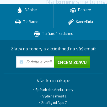
Na
tonery
sme tu my.
Náplne
Papiere
Tlačiarne
Kancelária
Tlačiareň zadarmo
Zľavy na tonery a akcie ihneď na váš email:
CHCEM ZĽAVU
Všetko o nákupe
Spôsob doručenia a ceny
Výdajné miesta
Značky od A po Z