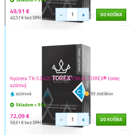
49,91 €
-
+
DO KOŠÍKA
40,57 € bez DPH
Kyocera TK-5240C (1T02R7CNL0), TOREX® toner,
azúrový
azúrová
3000 stran
93 zlaťákov
Skladom > 9 ks
72,09 €
-
+
DO KOŠÍKA
58,61 € bez DPH