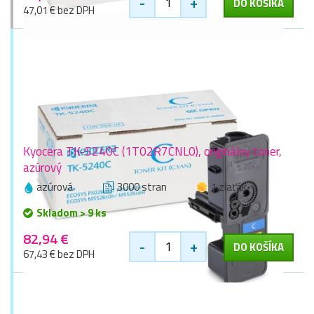
-
+
DO KOŠÍKA
47,01 € bez DPH
Kyocera TK-5240C (1T02R7CNL0), originálny toner,
azúrový
azúrová
3000 stran
1 zlaťák
Skladom > 9 ks
82,94 €
-
+
DO KOŠÍKA
67,43 € bez DPH