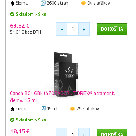
čierna
2600 stran
94 zlaťákov
Skladom > 9 ks
63,52 €
-
+
DO KOŠÍKA
51,64 € bez DPH
Canon BCI-6Bk (4705A002), TOREX® atrament,
čierny, 15 ml
čierna
15 ml
29 zlaťákov
Skladom > 9 ks
18,15 €
-
+
DO KOŠÍKA