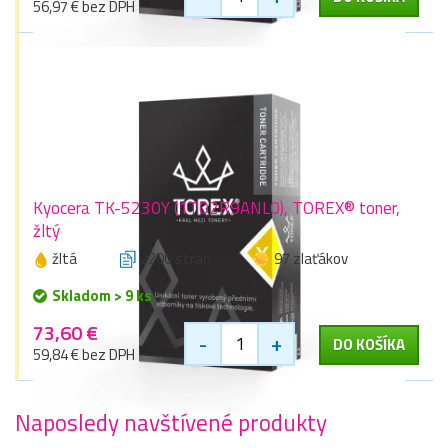
56,97 € bez DPH
Kyocera TK-5230Y (1T02R9ANL0), TOREX® toner,
žltý
žltá
2200 stran
97 zlaťákov
Skladom > 9 ks
73,60 €
-
+
DO KOŠÍKA
59,84 € bez DPH
Naposledy navštívené produkty