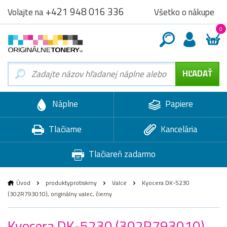
+421 948 016 336
Všetko o nákupe
Volajte na
0
Náplne
Papiere
Tlačiarne
Kancelária
Tlačiareň zadarmo
Úvod
produktyprotiskrny
Valce
Kyocera DK-5230
(302R793010), originálny valec, čierny
Kyocera DK-5230 (302R793010),