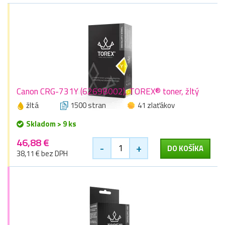
Canon CRG-731Y (6269B002), TOREX® toner, žltý
žltá
1500 stran
41 zlaťákov
Skladom > 9 ks
46,88 €
-
+
DO KOŠÍKA
38,11 € bez DPH