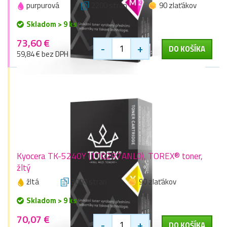
purpurová
2200 stran
90 zlaťákov
Skladom > 9 ks
73,60 €
-
+
DO KOŠÍKA
59,84 € bez DPH
Kyocera TK-5240Y (1T02R7ANL0), TOREX® toner,
žltý
žltá
3000 stran
90 zlaťákov
Skladom > 9 ks
70,07 €
-
+
DO KOŠÍKA