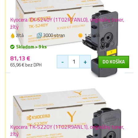
Kyocera TK-5240Y (1T02R7ANL0), originálny toner,
žltý
žltá
3000 stran
1 zlaťák
Skladom > 9 ks
81,13 €
-
+
DO KOŠÍKA
65,96 € bez DPH
Kyocera TK-5220Y (1T02R9ANL1), originálny toner,
žltý