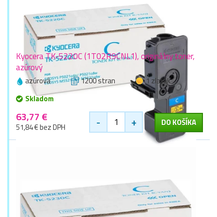
Kyocera TK-5220C (1T02R9CNL1), originálny toner,
azúrový
azúrová
1200 stran
1 zlaťák
Skladom
63,77 €
-
+
DO KOŠÍKA
51,84 € bez DPH