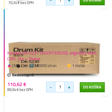
DO KOŠÍKA
70,34 € bez DPH
Kyocera DK-5231 (302R793020), originálny valec,
CMY, 1ks = 1barva
CMY
100000 stran
1 zlaťák
Nedostupné
110,62 €
-
+
DO KOŠÍKA
89,94 € bez DPH