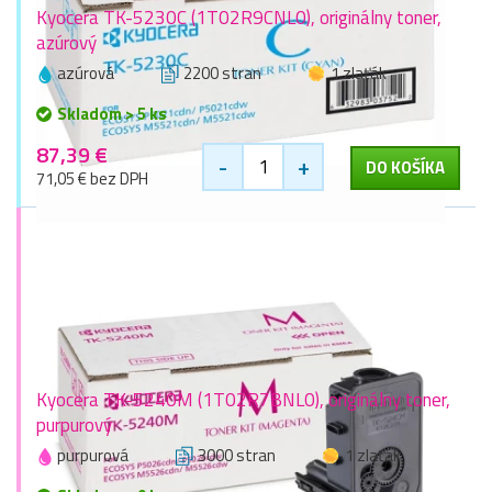
Kyocera TK-5230C (1T02R9CNL0), originálny toner,
azúrový
azúrová
2200 stran
1 zlaťák
Skladom > 5 ks
87,39 €
-
+
DO KOŠÍKA
71,05 € bez DPH
Kyocera TK-5240M (1T02R7BNL0), originálny toner,
purpurový
purpurová
3000 stran
1 zlaťák