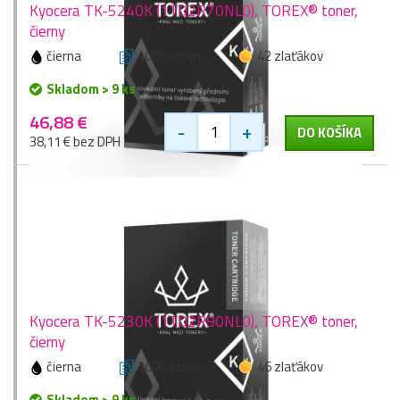
Kyocera TK-5240K (1T02R70NL0), TOREX® toner,
čierny
čierna
4000 stran
42 zlaťákov
Skladom > 9 ks
46,88 €
-
+
DO KOŠÍKA
38,11 € bez DPH
Kyocera TK-5230K (1T02R90NL0), TOREX® toner,
čierny
čierna
2600 stran
46 zlaťákov
Skladom > 9 ks