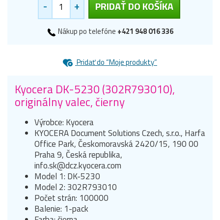
-
+
PRIDAŤ DO KOŠÍKA
Nákup po telefóne
+421 948 016 336
Pridať do “Moje produkty”
Kyocera DK-5230 (302R793010),
originálny valec, čierny
Výrobce: Kyocera
KYOCERA Document Solutions Czech, s.r.o., Harfa
Office Park, Českomoravská 2420/15, 190 00
Praha 9, Česká republika,
info.sk@dcz.kyocera.com
Model 1: DK-5230
Model 2: 302R793010
Počet strán: 100000
Balenie: 1-pack
Farba: čierna