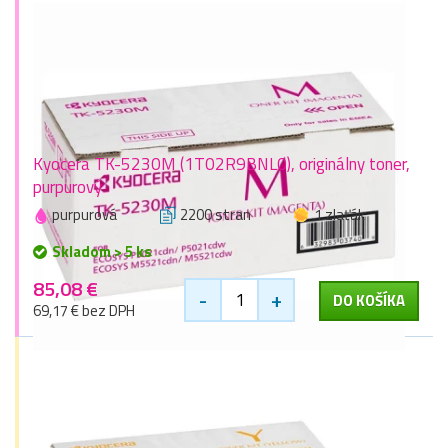
Kyocera TK-5230M (1T02R9BNL0), originálny toner,
purpurový
purpurová
2200 stran
1 zlaťák
Skladom > 5 ks
85,08 €
-
+
DO KOŠÍKA
69,17 € bez DPH