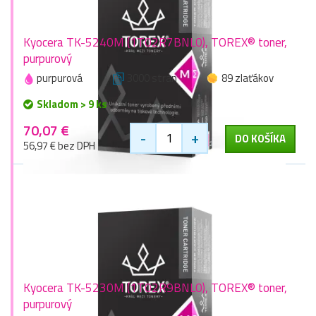
Kyocera TK-5240M (1T02R7BNL0), TOREX® toner,
purpurový
purpurová
3000 stran
89 zlaťákov
Skladom > 9 ks
70,07 €
-
+
DO KOŠÍKA
56,97 € bez DPH
Kyocera TK-5230M (1T02R9BNL0), TOREX® toner,
purpurový