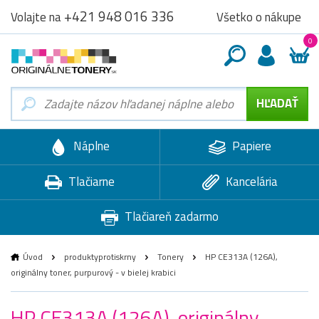
+421 948 016 336
Všetko o nákupe
Volajte na
0
Náplne
Papiere
Tlačiarne
Kancelária
Tlačiareň zadarmo
Úvod
produktyprotiskrny
Tonery
HP CE313A (126A),
originálny toner, purpurový - v bielej krabici
HP CE313A (126A), originálny