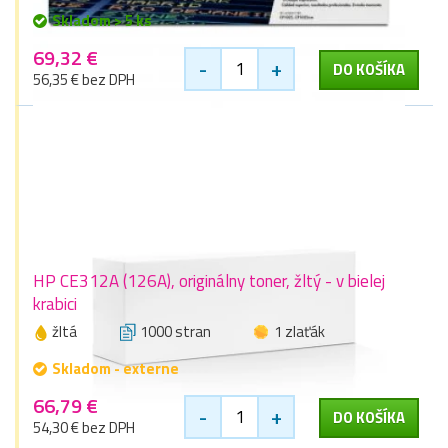
Skladom > 5 ks
69,32 €
-
+
DO KOŠÍKA
56,35 € bez DPH
HP CE312A (126A), originálny toner, žltý - v bielej
krabici
žltá
1000 stran
1 zlaťák
Skladom - externe
66,79 €
-
+
DO KOŠÍKA
54,30 € bez DPH