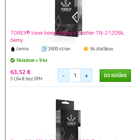
TOREX® toner kompatibilný s Brother TN-2120Bk,
čierny
čierna
2600 stran
94 zlaťákov
Skladom > 9 ks
63,52 €
-
+
DO KOŠÍKA
51,64 € bez DPH