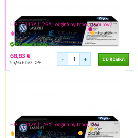
HP CE313A (126A), originálny toner, purpurový
purpurová
1000 stran
1 zlaťák
Posledné kusy
68,83 €
-
+
DO KOŠÍKA
55,96 € bez DPH
HP CE312A (126A), originálny toner, žltý
žltá
1000 stran
1 zlaťák