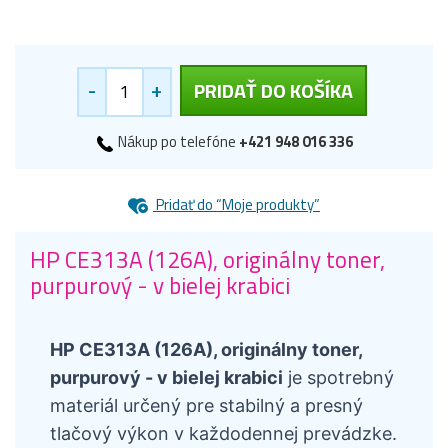
-
+
PRIDAŤ DO KOŠÍKA
Nákup po telefóne
+421 948 016 336
Pridať do “Moje produkty”
HP CE313A (126A), originálny toner,
purpurový - v bielej krabici
HP CE313A (126A), originálny toner,
purpurový - v bielej krabici
je spotrebný
materiál určený pre stabilný a presný
tlačový výkon v každodennej prevádzke.