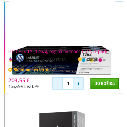
HP CF341A (126A), originálny toner, CMY, 3-pack
CMY
3 × 1000 stran
1 zlaťák
Skladom - externe
203,55 €
-
+
DO KOŠÍKA
165,49 € bez DPH