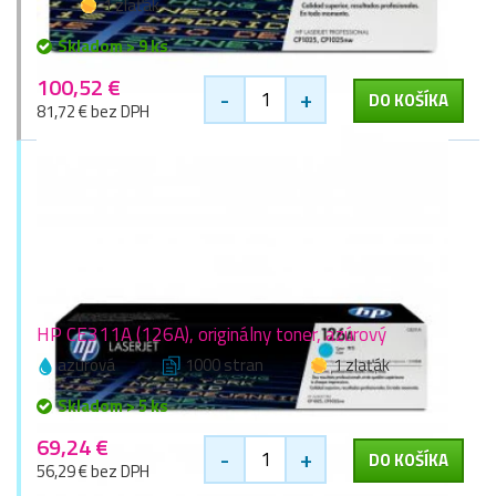
1 zlaťák
Skladom > 9 ks
100,52 €
-
+
DO KOŠÍKA
81,72 € bez DPH
HP CE311A (126A), originálny toner, azúrový
azúrová
1000 stran
1 zlaťák
Skladom > 5 ks
69,24 €
-
+
DO KOŠÍKA
56,29 € bez DPH