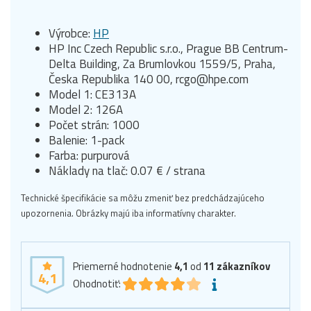
Výrobce:
HP
HP Inc Czech Republic s.r.o., Prague BB Centrum-
Delta Building, Za Brumlovkou 1559/5, Praha,
Česka Republika 140 00, rcgo@hpe.com
Model 1: CE313A
Model 2: 126A
Počet strán: 1000
Balenie: 1-pack
Farba: purpurová
Náklady na tlač: 0.07 € / strana
Technické špecifikácie sa môžu zmeniť bez predchádzajúceho
upozornenia. Obrázky majú iba informatívny charakter.
Priemerné hodnotenie
4,1
od
11
zákazníkov
4,1
Ohodnotiť: