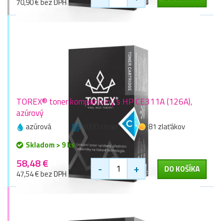
70,90 € bez DPH
TOREX® toner kompatibilný s HP CE311A (126A),
azúrový
azúrová
1000 stran
81 zlaťákov
Skladom > 9 ks
58,48 €
-
+
DO KOŠÍKA
47,54 € bez DPH