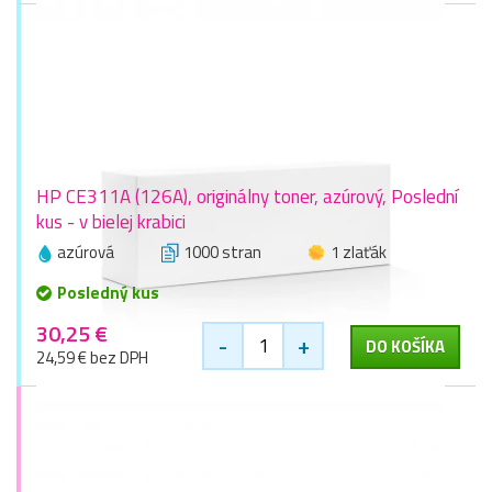
HP CE311A (126A), originálny toner, azúrový, Poslední
kus - v bielej krabici
azúrová
1000 stran
1 zlaťák
Posledný kus
30,25 €
-
+
DO KOŠÍKA
24,59 € bez DPH