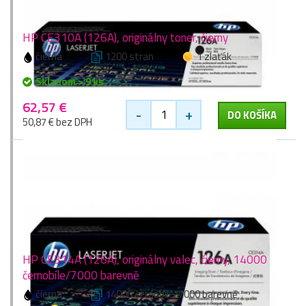
HP CE310A (126A), originálny toner, čierny
čierna
1200 stran
1 zlaťák
Skladom > 9 ks
62,57 €
-
+
DO KOŠÍKA
50,87 € bez DPH
HP CE314A (126A), originálny valec, čierny, 14000
černobíle/7000 barevně
čierna
14000 černobíle/7000 barevně