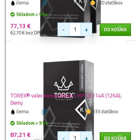
čierna
2 × 1200 stran
120 zlaťákov
Skladom > 9 ks
77,13 €
-
+
DO KOŠÍKA
62,70 € bez DPH
TOREX® valec kompatibilný s HP CE314A (126A),
čierny
čierna
14000 stran
133 zlaťákov
Skladom > 9 ks
87,21 €
-
+
DO KOŠÍKA