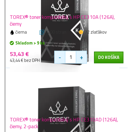
TOREX® toner kompatibilný s HP CE310A (126A),
čierny
čierna
1200 stran
72 zlaťákov
Skladom > 9 ks
53,43 €
-
+
DO KOŠÍKA
43,44 € bez DPH
TOREX® toner kompatibilný s HP CE310AD (126A),
čierny, 2-pack