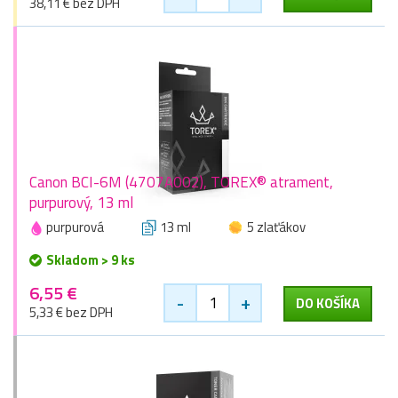
38,11 € bez DPH
Canon BCI-6M (4707A002), TOREX® atrament,
purpurový, 13 ml
purpurová
13 ml
5 zlaťákov
Skladom > 9 ks
6,55 €
-
+
DO KOŠÍKA
5,33 € bez DPH