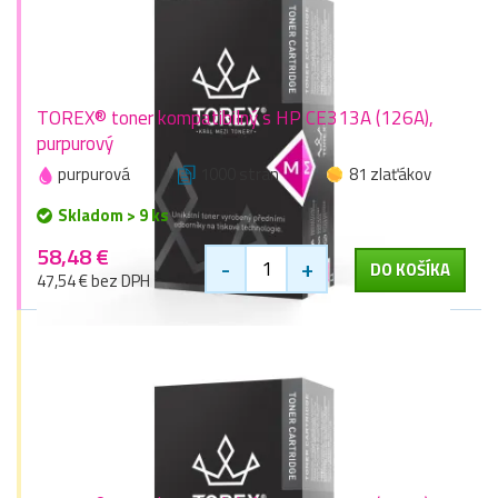
TOREX® toner kompatibilný s HP CE313A (126A),
purpurový
purpurová
1000 stran
81 zlaťákov
Skladom > 9 ks
58,48 €
-
+
DO KOŠÍKA
47,54 € bez DPH