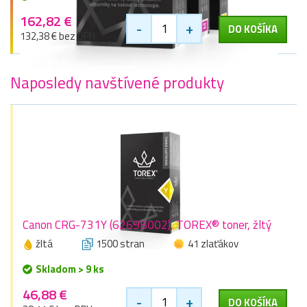
162,82 €
-
+
DO KOŠÍKA
132,38 € bez DPH
Naposledy navštívené produkty
Canon CRG-731Y (6269B002), TOREX® toner, žltý
žltá
1500 stran
41 zlaťákov
Skladom > 9 ks
46,88 €
-
+
DO KOŠÍKA