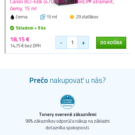
Canon BCI-6Bk (4705A002), TOREX® atrament,
čierny, 15 ml
čierna
15 ml
29 zlaťákov
Skladom > 9 ks
18,15 €
-
+
DO KOŠÍKA
14,75 € bez DPH
Prečo
nakupovať u nás?
Tonery overené zákazníkmi
98% zákazníkov odporúča nákup na základni
dotazníka spokojnosti.