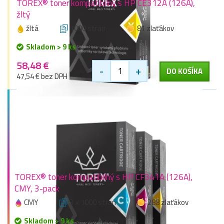
TOREX® toner kompatibilný s HP CE312A (126A),
žltý
žltá
1000 stran
81 zlaťákov
Skladom > 9 ks
58,48 €
-
+
DO KOŠÍKA
47,54 € bez DPH
TOREX® toner kompatibilný s HP CF341A (126A),
CMY, 3-pack
CMY
3 × 1000 stran
288 zlaťákov
Skladom > 9 ks