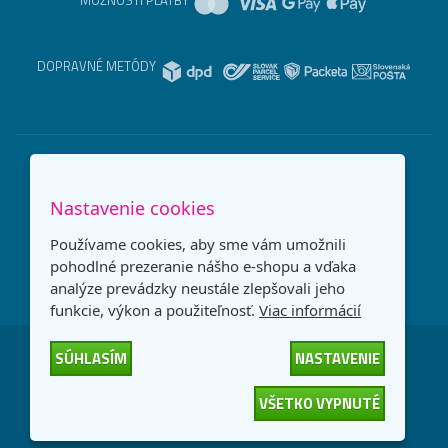
MOŽNOSTI PLATBY
DOPRAVNÉ METÓDY
Nastavenie cookies
Používame cookies, aby sme vám umožnili
pohodlné prezeranie nášho e-shopu a vďaka
analýze prevádzky neustále zlepšovali jeho
funkcie, výkon a použiteľnosť.
Viac informácií
SÚHLASÍM
NASTAVENIE
Česká republika
Slovensko
VŠETKO VYPNUTÉ
© 2026
interNETmania SK s.r.o.
Všetky práva vyhradené
-
-