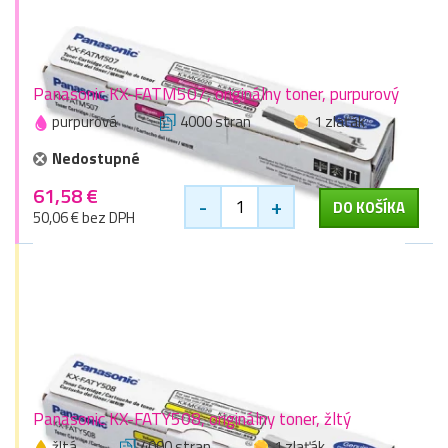
Panasonic KX-FATM507, originálny toner, purpurový
purpurová
4000 stran
1 zlaťák
Nedostupné
61,58 €
-
+
DO KOŠÍKA
50,06 € bez DPH
Panasonic KX-FATY508, originálny toner, žltý
žltá
4000 stran
1 zlaťák