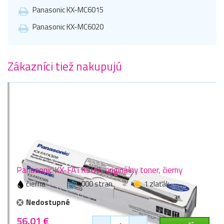
Panasonic KX-MC6015
Panasonic KX-MC6020
Zákazníci tiež nakupujú
Panasonic KX-FATK509, originálny toner, čierny
čierna
4000 stran
1 zlaťák
Nedostupné
56,01 €