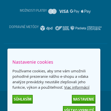
MOŽNOSTI PLATBY
DOPRAVNÉ METÓDY
Nastavenie cookies
Používame cookies, aby sme vám umožnili
pohodlné prezeranie nášho e-shopu a vďaka
analýze prevádzky neustále zlepšovali jeho
funkcie, výkon a použiteľnosť.
Viac informácií
SÚHLASÍM
NASTAVENIE
Česká republika
Slovensko
VŠETKO VYPNUTÉ