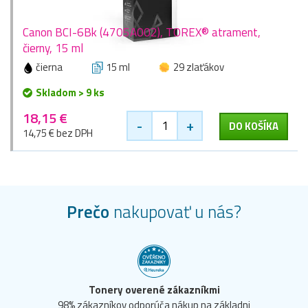
Canon BCI-6Bk (4705A002), TOREX® atrament,
čierny, 15 ml
čierna
15 ml
29 zlaťákov
Skladom > 9 ks
18,15 €
-
+
DO KOŠÍKA
14,75 € bez DPH
Prečo
nakupovať u nás?
Tonery overené zákazníkmi
98% zákazníkov odporúča nákup na základni