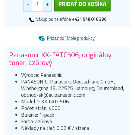
-
+
PRIDAŤ DO KOŠÍKA
Nákup po telefóne
+421 948 016 336
Pridať do “Moje produkty”
Panasonic KX-FATC506, originálny
toner, azúrový
Výrobce: Panasonic
PANASONIC, Panasonic Deutschland GmbH,
Winsbergring 15, 22525 Hamburg, Deutschland,
obchod-sk@eu.panasonic.com
Model 1: KX-FATC506
Počet strán: 4000
Balenie: 1-pack
Farba: azúrová
Náklady na tlač: 0.02 € / strana