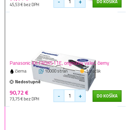
-
+
DO KOŠÍKA
45,53 € bez DPH
Panasonic KX-FADK511E, originálny valec, čierny
čierna
10000 stran
1 zlaťák
Nedostupné
90,72 €
-
+
DO KOŠÍKA
73,75 € bez DPH