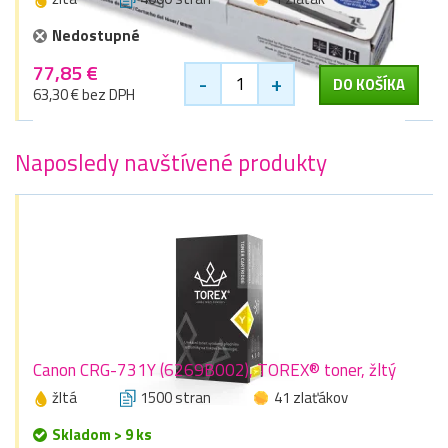
Nedostupné
77,85 €
-
+
DO KOŠÍKA
63,30 € bez DPH
Naposledy navštívené produkty
Canon CRG-731Y (6269B002), TOREX® toner, žltý
žltá
1500 stran
41 zlaťákov
Skladom > 9 ks