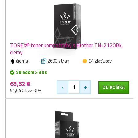
TOREX® toner kompatibilný s Brother TN-2120Bk,
čierny
čierna
2600 stran
94 zlaťákov
Skladom > 9 ks
63,52 €
-
+
DO KOŠÍKA
51,64 € bez DPH