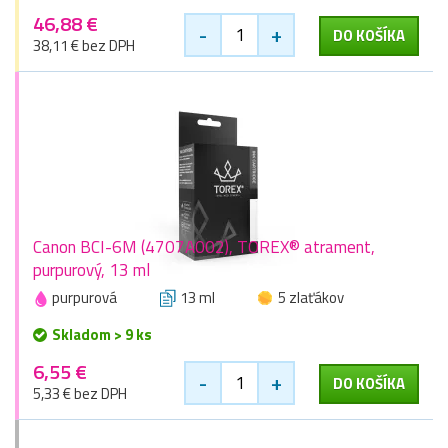
46,88 €
-
+
DO KOŠÍKA
38,11 € bez DPH
Canon BCI-6M (4707A002), TOREX® atrament,
purpurový, 13 ml
purpurová
13 ml
5 zlaťákov
Skladom > 9 ks
6,55 €
-
+
DO KOŠÍKA
5,33 € bez DPH