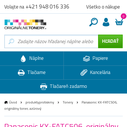
+421 948 016 336
Všetko o nákupe
Volajte na
0
Náplne
Papiere
Tlačiarne
Kancelária
Tlačiareň zadarmo
Úvod
produktyprotiskrny
Tonery
Panasonic KX-FATC506,
originálny toner, azúrový
Panasonic KX-FATC506, originálny