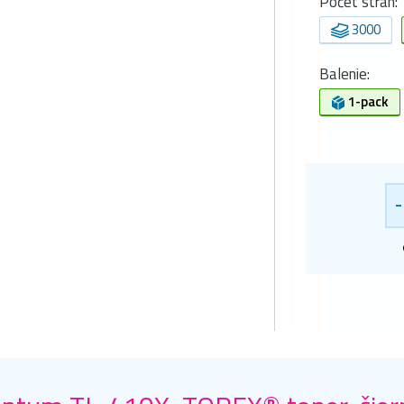
Počet strán:
3000
Balenie:
1-pack
-