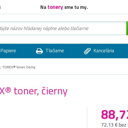
tonery
Na
sme tu my.
)
Papiere
Tlačiarne
Kancelária
 TOREX® toner, čierny
® toner, čierny
88,7
72,13 € bez