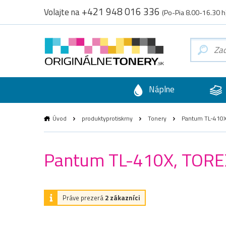
+421 948 016 336
Volajte na
(Po-Pia 8.00-16.30 h
Náplne
Úvod
produktyprotiskrny
Tonery
Pantum TL-410X,
Pantum TL-410X, TOREX
Práve prezerá
2 zákazníci