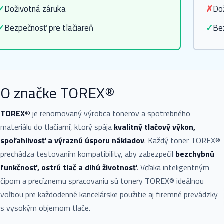
✓
Doživotná záruka
✗
Do
✓
Bezpečnosť pre tlačiareň
✓
Be
O značke TOREX®
TOREX®
je renomovaný výrobca tonerov a spotrebného
materiálu do tlačiarní, ktorý spája
kvalitný tlačový výkon,
spoľahlivosť a výraznú úsporu nákladov
. Každý toner TOREX®
prechádza testovaním kompatibility, aby zabezpečil
bezchybnú
funkčnosť, ostrú tlač a dlhú životnosť
. Vďaka inteligentným
čipom a precíznemu spracovaniu sú tonery TOREX® ideálnou
voľbou pre každodenné kancelárske použitie aj firemné prevádzky
s vysokým objemom tlače.