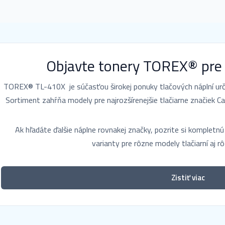
Objavte tonery TOREX® pre
TOREX® TL-410X je súčasťou širokej ponuky tlačových náplní urče
Sortiment zahŕňa modely pre najrozšírenejšie tlačiarne značiek Ca
Ak hľadáte ďalšie náplne rovnakej značky, pozrite si komplet
varianty pre rôzne modely tlačiarní aj r
Zistiť viac