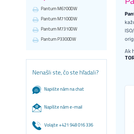
Pa
Pantum M6700DW
Pan
Pantum M7100DW
kaž
Pantum M7310DW
ISO/
Pantum P3300DW
ori
Ak 
TO
Nenašli ste, čo ste hľadali?
Napište nám na chat
Napíšte nám e-mail
Volajte +421 948 016 336