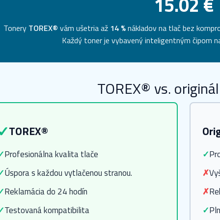
15.02 €
Tonery
TOREX®
vám ušetria až
14 %
nákladov na tlač bez komprom
Každý toner je vybavený inteligentným čipom na
TOREX® vs. originál
✓
TOREX®
Ori
✓
Profesionálna kvalita tlače
✓
Pro
✓
Úspora s každou vytlačenou stranou.
✗
Vy
✓
Reklamácia do 24 hodín
✗
Re
✓
Testovaná kompatibilita
✓
Pln