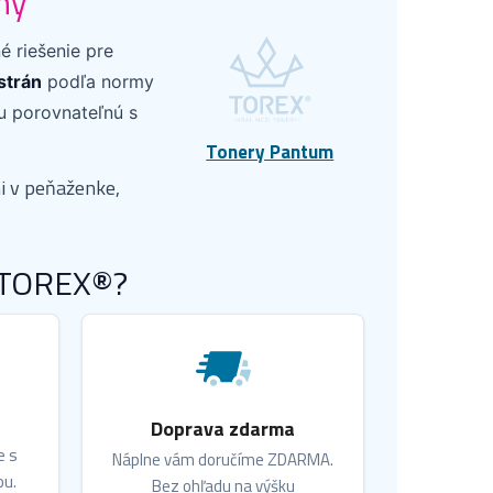
ny
é riešenie pre
strán
podľa normy
tu porovnateľnú s
Tonery Pantum
i v peňaženke,
r TOREX®?
Doprava zdarma
e s
Náplne vám doručíme ZDARMA.
ou.
Bez ohľadu na výšku