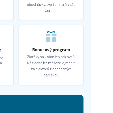
objednávky, typ toneru či vašu
adresu.
Bonusový program
n
Zlaťáky sa k vám len tak sypú.
bo
Následne ich môžete vymeniť
X®
za niektorý z hodnotných
darčekov.