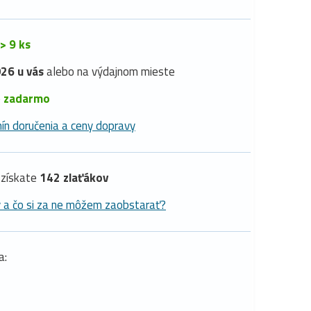
> 9 ks
26 u vás
alebo na výdajnom mieste
é
zadarmo
ín doručenia a ceny dopravy
získate
142 zlaťákov
y a čo si za ne môžem zaobstarať?
a: