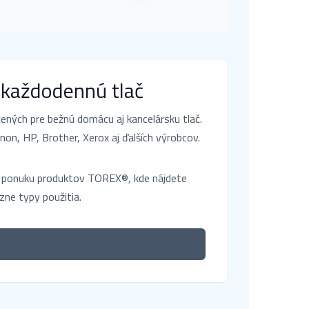
 každodennú tlač
ných pre bežnú domácu aj kancelársku tlač.
non, HP, Brother, Xerox aj ďalších výrobcov.
nú ponuku produktov TOREX®, kde nájdete
ôzne typy použitia.