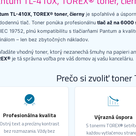
ntum TL-410X, TOREX® toner, čier
tum TL-410X, TOREX® toner, čierny
je spoľahlivé a úsporn
dodennú tlač. Toner ponúka profesionálnu
tlač až na 6000 
IEC 19752, plnú kompatibilitu s tlačiarňami Pantum a kvali
ginálom – len bez zbytočných nákladov.
hľadáte vhodný toner, ktorý nezanechá šmuhy na papieri an
REX®
je tá správna voľba pre váš domov aj vašu kanceláriu.
Prečo si zvoliť tone
Profesionálna kvalita
Výrazná úspora
Ostrý text a precízny kontrast
S tonermi TOREX® šetrít
bez rozmazania. Vždy bez
každou vytlačenou stran