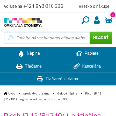
+421 948 016 336
Všetko o nákupe
Volajte na
0
Náplne
Papiere
Tlačiarne
Kancelária
Tlačiareň zadarmo
Úvod
produktyprotiskrny
Gelové náplne
Ricoh JP 12
(817104), originálna gelová náplň, čierna, 600 ml
Ricoh JP 12 (817104), originálna