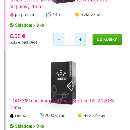
purpurový, 13 ml
purpurová
13 ml
5 zlaťákov
Skladom > 9 ks
6,55 €
-
+
DO KOŠÍKA
5,33 € bez DPH
TOREX® toner kompatibilný s Brother TN-2120Bk,
čierny
čierna
2600 stran
94 zlaťákov
Skladom > 9 ks