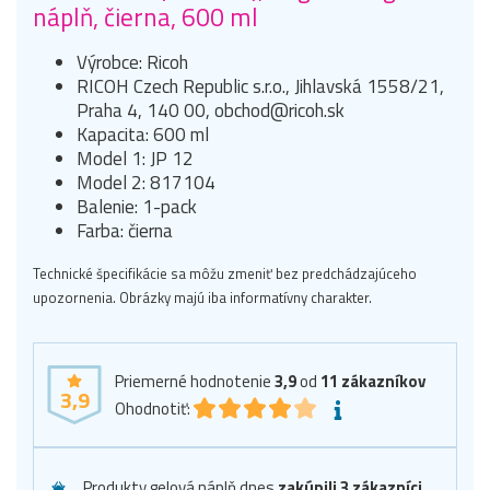
náplň, čierna, 600 ml
Výrobce: Ricoh
RICOH Czech Republic s.r.o., Jihlavská 1558/21,
Praha 4, 140 00, obchod@ricoh.sk
Kapacita: 600 ml
Model 1: JP 12
Model 2: 817104
Balenie: 1-pack
Farba: čierna
Technické špecifikácie sa môžu zmeniť bez predchádzajúceho
upozornenia. Obrázky majú iba informatívny charakter.
Priemerné hodnotenie
3,9
od
11
zákazníkov
3,9
Ohodnotiť:
Produkty gelová náplň dnes
zakúpili 3 zákazníci