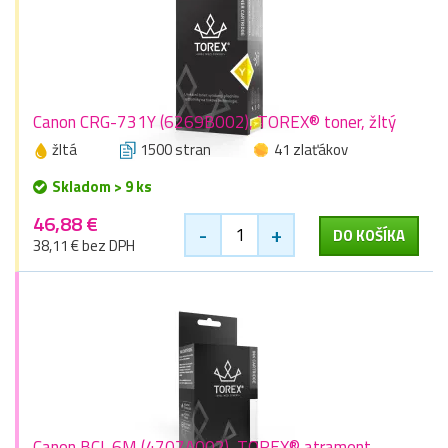
Canon CRG-731Y (6269B002), TOREX® toner, žltý
žltá
1500 stran
41 zlaťákov
Skladom > 9 ks
46,88 €
-
+
DO KOŠÍKA
38,11 € bez DPH
Canon BCI-6M (4707A002), TOREX® atrament,