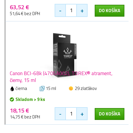
63,52 €
-
+
DO KOŠÍKA
51,64 € bez DPH
Canon BCI-6Bk (4705A002), TOREX® atrament,
čierny, 15 ml
čierna
15 ml
29 zlaťákov
Skladom > 9 ks
18,15 €
-
+
DO KOŠÍKA
14,75 € bez DPH