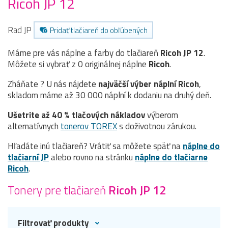
Ricoh JP 12
Rad JP
Pridať tlačiareň do obľúbených
Máme pre vás náplne a farby do tlačiareň
Ricoh JP 12
.
Môžete si vybrať z 0 originálnej náplne
Ricoh
.
Zháňate ? U nás nájdete
najväčší výber náplní Ricoh
,
skladom máme až 30 000 náplní k dodaniu na druhý deň.
Ušetrite až 40 % tlačových nákladov
výberom
alternatívnych
tonerov TOREX
s doživotnou zárukou.
Hľadáte inú tlačiareň? Vrátiť sa môžete späť na
náplne do
tlačiarní JP
alebo rovno na stránku
náplne do tlačiarne
Ricoh
.
Tonery pre tlačiareň
Ricoh JP 12
Filtrovať produkty