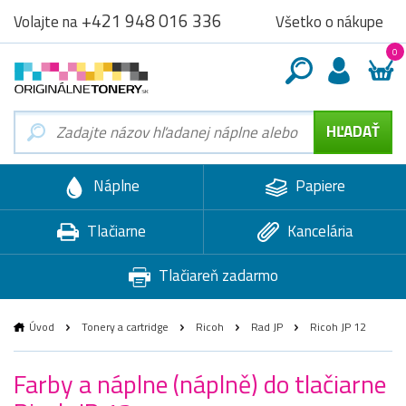
+421 948 016 336
Všetko o nákupe
Volajte na
0
Náplne
Papiere
Tlačiarne
Kancelária
Tlačiareň zadarmo
Úvod
Tonery a cartridge
Ricoh
Rad JP
Ricoh JP 12
Farby a náplne (náplně) do tlačiarne