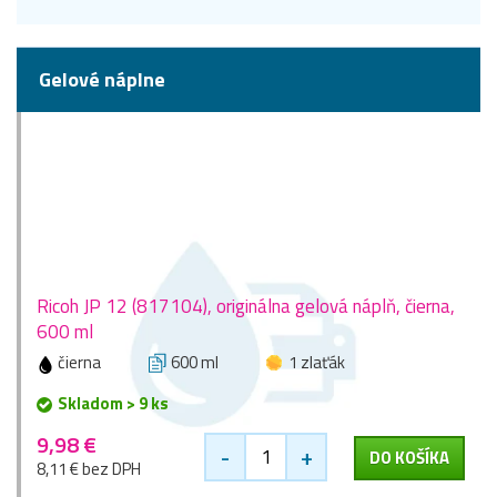
Gelové náplne
Ricoh JP 12 (817104), originálna gelová náplň, čierna,
600 ml
čierna
600 ml
1 zlaťák
Skladom > 9 ks
9,98 €
-
+
DO KOŠÍKA
8,11 € bez DPH