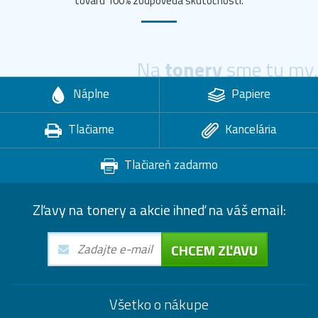
tovaru 100% zodpovedá skutočnosti.
Na
tonery
sme tu my.
Náplne
Papiere
Tlačiarne
Kancelária
Tlačiareň zadarmo
Zľavy na tonery a akcie ihneď na váš email:
CHCEM ZĽAVU
Všetko o nákupe