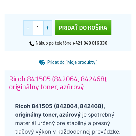
-
+
PRIDAŤ DO KOŠÍKA
Nákup po telefóne
+421 948 016 336
Pridať do “Moje produkty”
Ricoh 841505 (842064, 842468),
originálny toner, azúrový
Ricoh 841505 (842064, 842468),
originálny toner, azúrový
je spotrebný
materiál určený pre stabilný a presný
tlačový výkon v každodennej prevádzke.