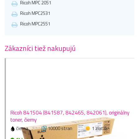
Ricoh MPC 2051
Ricoh MPC2531
Ricoh MPC2551
Zákazníci tiež nakupujú
Ricoh 841504 (841587, 842465, 842061), originálny
toner, čierny
čierna
10000 stran
1 zlaťák