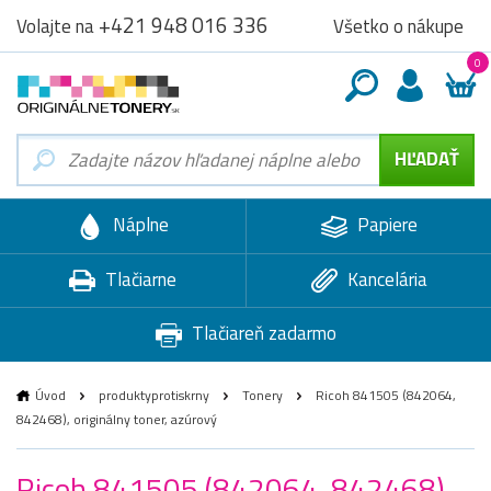
+421 948 016 336
Všetko o nákupe
Volajte na
0
Náplne
Papiere
Tlačiarne
Kancelária
Tlačiareň zadarmo
Úvod
produktyprotiskrny
Tonery
Ricoh 841505 (842064,
842468), originálny toner, azúrový
Ricoh 841505 (842064, 842468),