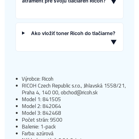
atrament pre svoju tlačiareň Ricoh?
▼
Ako vložiť toner Ricoh do tlačiarne?
▼
Výrobce: Ricoh
RICOH Czech Republic s.r.o., Jihlavská 1558/21,
Praha 4, 140 00, obchod@ricoh.sk
Model 1: 841505
Model 2: 842064
Model 3: 842468
Počet strán: 9500
Balenie: 1-pack
Farba: azúrová