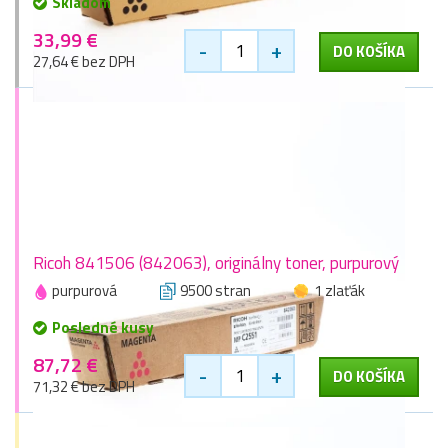
Skladom
33,99 €
-
+
DO KOŠÍKA
27,64 € bez DPH
Ricoh 841506 (842063), originálny toner, purpurový
purpurová
9500 stran
1 zlaťák
Posledné kusy
87,72 €
-
+
DO KOŠÍKA
71,32 € bez DPH