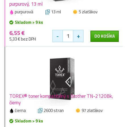
purpurový, 13 ml
purpurová
13 ml
5 zlaťákov
Skladom > 9 ks
6,55 €
-
+
DO KOŠÍKA
5,33 € bez DPH
TOREX® toner kompatibilný s Brother TN-2120Bk,
čierny
čierna
2600 stran
97 zlaťákov
Skladom > 9 ks