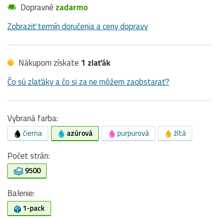
Dopravné
zadarmo
Zobraziť termín doručenia a ceny dopravy
Nákupom získate
1 zlaťák
Čo sú zlaťáky a čo si za ne môžem zaobstarať?
Vybraná farba:
čierna
azúrová
purpurová
žltá
Počet strán:
9500
Balenie:
1-pack