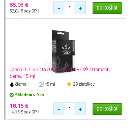
65,03 €
-
+
DO KOŠÍKA
52,87 € bez DPH
Canon BCI-6Bk (4705A002), TOREX® atrament,
čierny, 15 ml
čierna
15 ml
29 zlaťákov
Skladom > 9 ks
18,15 €
-
+
DO KOŠÍKA
14,75 € bez DPH