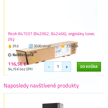
Ricoh 841507 (842062, 842466), originálny toner,
žltý
žltá
9500 stran
1 zlaťák
Nedostupné
116,56 €
-
+
DO KOŠÍKA
94,76 € bez DPH
Naposledy navštívené produkty