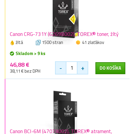
Canon CRG-731Y (6269B002), TOREX® toner, žltý
žltá
1500 stran
41 zlaťákov
Skladom > 9 ks
46,88 €
-
+
DO KOŠÍKA
38,11 € bez DPH
Canon BCI-6M (4707A002), TOREX® atrament,