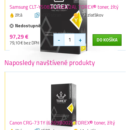
Samsung CLT-Y5082L (SU532A), TOREX® toner, žltý
žltá
4000 stran
122 zlaťákov
Nedostupné
97,29 €
-
+
DO KOŠÍKA
79,10 € bez DPH
Naposledy navštívené produkty
Canon CRG-731Y (6269B002), TOREX® toner, žltý