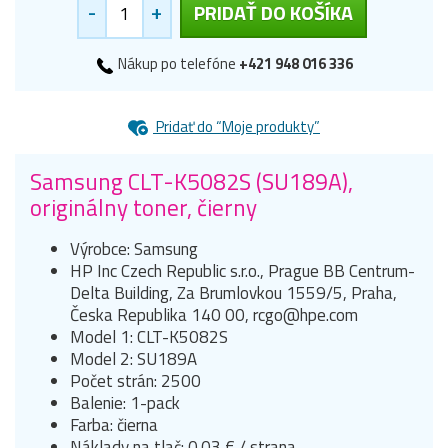
-
+
PRIDAŤ DO KOŠÍKA
Nákup po telefóne
+421 948 016 336
Pridať do “Moje produkty”
Samsung CLT-K5082S (SU189A),
originálny toner, čierny
Výrobce: Samsung
HP Inc Czech Republic s.r.o., Prague BB Centrum-
Delta Building, Za Brumlovkou 1559/5, Praha,
Česka Republika 140 00, rcgo@hpe.com
Model 1: CLT-K5082S
Model 2: SU189A
Počet strán: 2500
Balenie: 1-pack
Farba: čierna
Náklady na tlač: 0.03 € / strana