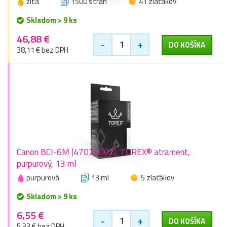
žltá
1500 stran
41 zlaťákov
Skladom > 9 ks
46,88 €
-
+
DO KOŠÍKA
38,11 € bez DPH
Canon BCI-6M (4707A002), TOREX® atrament,
purpurový, 13 ml
purpurová
13 ml
5 zlaťákov
Skladom > 9 ks
6,55 €
-
+
DO KOŠÍKA
5,33 € bez DPH