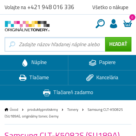
+421 948 016 336
Všetko o nákupe
Volajte na
0
Náplne
Papiere
Tlačiarne
Kancelária
Tlačiareň zadarmo
Úvod
produktyprotiskrny
Tonery
Samsung CLT-K5082S
(SU189A), originálny toner, čierny
Samsung CLT-K5082S (SU189A),