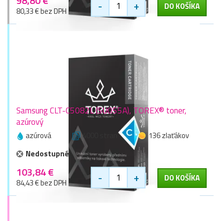
98,80 €
-
+
DO KOŠÍKA
80,33 € bez DPH
Samsung CLT-C5082L (SU055A), TOREX® toner,
azúrový
azúrová
4000 stran
136 zlaťákov
Nedostupné
103,84 €
-
+
DO KOŠÍKA
84,43 € bez DPH