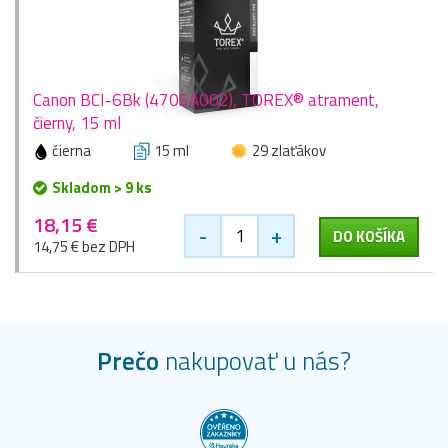
Canon BCI-6Bk (4705A002), TOREX® atrament,
čierny, 15 ml
čierna
15 ml
29 zlaťákov
Skladom > 9 ks
18,15 €
-
+
DO KOŠÍKA
14,75 € bez DPH
Prečo
nakupovať u nás?