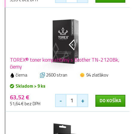
TOREX® toner kompatibilný s Brother TN-2120Bk,
čierny
čierna
2600 stran
94 zlaťákov
Skladom > 9 ks
63,52 €
-
+
DO KOŠÍKA
51,64 € bez DPH