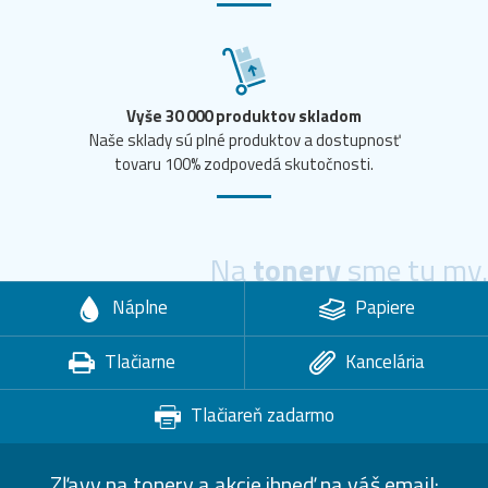
Vyše 30 000 produktov skladom
Naše sklady sú plné produktov a dostupnosť
tovaru 100% zodpovedá skutočnosti.
Na
tonery
sme tu my.
Náplne
Papiere
Tlačiarne
Kancelária
Tlačiareň zadarmo
Zľavy na tonery a akcie ihneď na váš email: