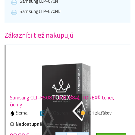
Samsung CLP-670N
Samsung CLP-670ND
Zákazníci tiež nakupujú
Samsung CLT-K5082L (SU188A), TOREX® toner,
čierny
čierna
5000 stran
131 zlaťákov
Nedostupné