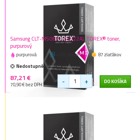
Samsung CLT-M5082L (SU322A), TOREX® toner,
purpurový
purpurová
4000 stran
87 zlaťákov
Nedostupné
87,21 €
-
+
DO KOŠÍKA
70,90 € bez DPH