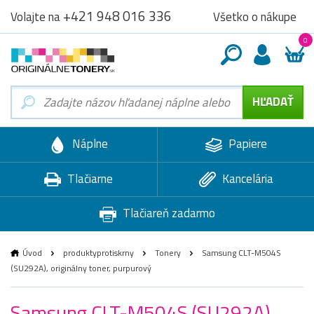
+421 948 016 336
Všetko o nákupe
Volajte na
0
Náplne
Papiere
Tlačiarne
Kancelária
Tlačiareň zadarmo
Úvod
produktyprotiskrny
Tonery
Samsung CLT-M504S
(SU292A), originálny toner, purpurový
Samsung CLT-M504S (SU292A),