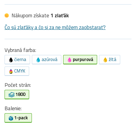
Nákupom získate
1 zlaťák
Čo sú zlaťáky a čo si za ne môžem zaobstarať?
Vybraná farba:
čierna
azúrová
purpurová
žltá
CMYK
Počet strán:
1800
Balenie:
1-pack