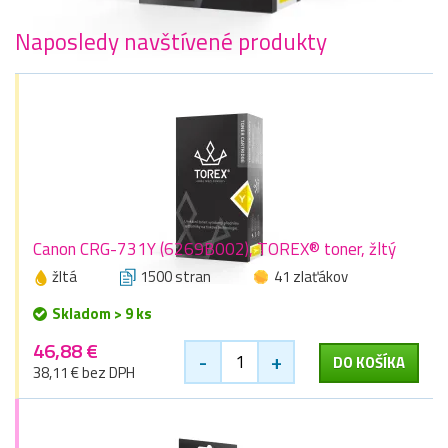
Naposledy navštívené produkty
Canon CRG-731Y (6269B002), TOREX® toner, žltý
žltá
1500 stran
41 zlaťákov
Skladom > 9 ks
46,88 €
-
+
DO KOŠÍKA
38,11 € bez DPH