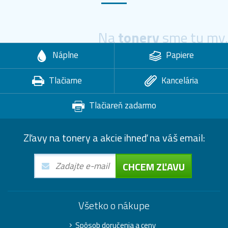
Na
tonery
sme tu my.
Náplne
Papiere
Tlačiarne
Kancelária
Tlačiareň zadarmo
Zľavy na tonery a akcie ihneď na váš email:
CHCEM ZĽAVU
Všetko o nákupe
Spôsob doručenia a ceny