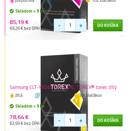
purpurová
1800 stran
102 zlaťákov
Skladom > 9 ks
85,19 €
-
+
DO KOŠÍKA
69,26 € bez DPH
Samsung CLT-Y504S (SU502A), TOREX® toner, žltý
žltá
1800 stran
83 zlaťákov
Skladom > 9 ks
78,64 €
-
+
DO KOŠÍKA
63,93 € bez DPH