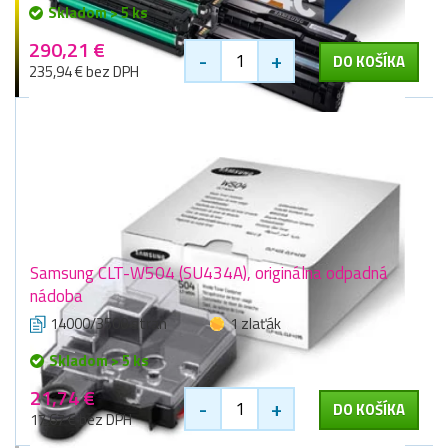
Skladom > 5 ks
290,21 €
-
+
DO KOŠÍKA
235,94 € bez DPH
Samsung CLT-W504 (SU434A), originálna odpadná
nádoba
14000/3500 stran
1 zlaťák
Skladom > 5 ks
21,74 €
-
+
DO KOŠÍKA
17,67 € bez DPH