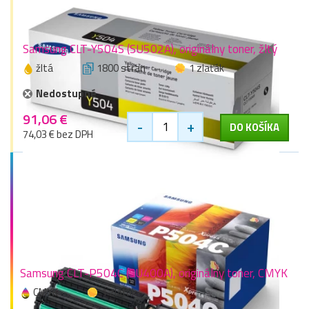
Samsung CLT-Y504S (SU502A), originálny toner, žltý
žltá
1800 stran
1 zlaťák
Nedostupné
91,06 €
-
+
DO KOŠÍKA
74,03 € bez DPH
Samsung CLT-P504C (SU400A), originálny toner, CMYK
CMYK
1 zlaťák