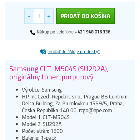
-
+
PRIDAŤ DO KOŠÍKA
Nákup po telefóne
+421 948 016 336
Pridať do “Moje produkty”
Samsung CLT-M504S (SU292A),
originálny toner, purpurový
Výrobce: Samsung
HP Inc Czech Republic s.r.o., Prague BB Centrum-
Delta Building, Za Brumlovkou 1559/5, Praha,
Česka Republika 140 00, rcgo@hpe.com
Model 1: CLT-M504S
Model 2: SU292A
Počet strán: 1800
Balenie: 1-pack