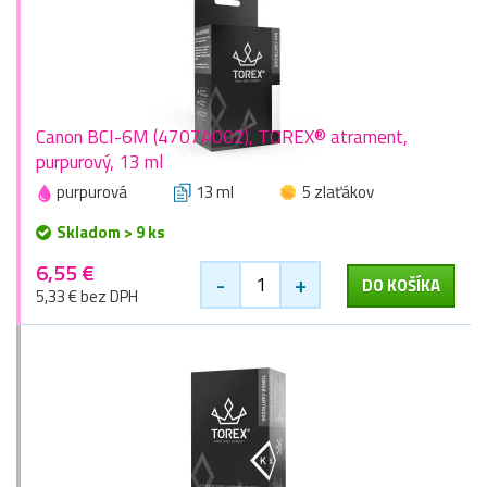
Canon BCI-6M (4707A002), TOREX® atrament,
purpurový, 13 ml
purpurová
13 ml
5 zlaťákov
Skladom > 9 ks
6,55 €
-
+
DO KOŠÍKA
5,33 € bez DPH