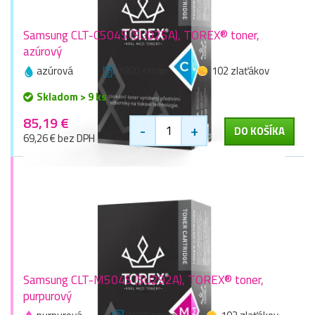
Samsung CLT-C504S (SU025A), TOREX® toner,
azúrový
azúrová
1800 stran
102 zlaťákov
Skladom > 9 ks
85,19 €
-
+
DO KOŠÍKA
69,26 € bez DPH
Samsung CLT-M504S (SU292A), TOREX® toner,
purpurový