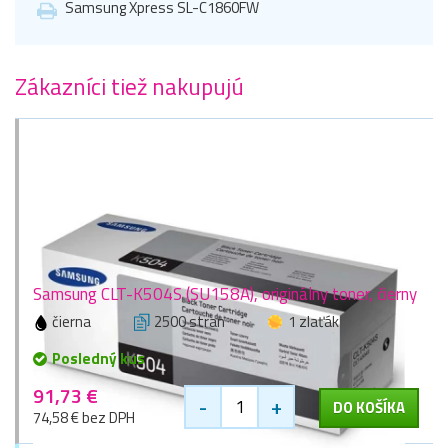
Samsung Xpress SL-C1860FW
Zákazníci tiež nakupujú
Samsung CLT-K504S (SU158A), originálny toner, čierny
čierna
2500 stran
1 zlaťák
Posledný kus
91,73 €
-
+
DO KOŠÍKA
74,58 € bez DPH