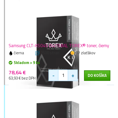
Samsung CLT-K504S (SU158A), TOREX® toner, čierny
čierna
2500 stran
87 zlaťákov
Skladom > 9 ks
78,64 €
-
+
DO KOŠÍKA
63,93 € bez DPH