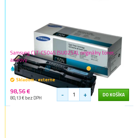
Samsung CLT-C504S (SU025A), originálny toner,
azúrový
azúrová
1800 stran
1 zlaťák
Skladom - externe
98,56 €
-
+
DO KOŠÍKA
80,13 € bez DPH