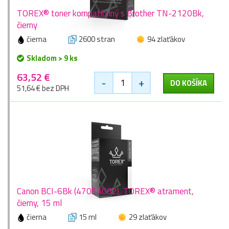
TOREX® toner kompatibilný s Brother TN-2120Bk,
čierny
čierna
2600 stran
94 zlaťákov
Skladom > 9 ks
63,52 €
-
+
DO KOŠÍKA
51,64 € bez DPH
Canon BCI-6Bk (4705A002), TOREX® atrament,
čierny, 15 ml
čierna
15 ml
29 zlaťákov