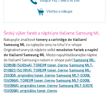
Volajte +421 948 016 336
Všetko o nákupe
Široký výber farieb a náplní pre tlačiarne Samsung ML
Nakupujte značkové
tonery a cartridge do tlačiarní
Samsung ML
za najlepšie ceny na trhu! V e-shope
Originalnetonery.sk nájdete veľké
množstvo farieb a naplní
do tlačiarní Samsung ML
. Medzi najvyhľadávanejšie náplne
do tlačiarní Samsung v našom e-shope patrí
Samsung ML-
D2850B (SU654A), TOREX® toner, čierny
;
Samsung MLT-
D1082S (SU781A), TOREX® toner, čierny
;
Samsung ML-
2550DA, originálny toner, čierny
;
Samsung MLT-D309L
(SV096A), TOREX® toner, čierny
;
Samsung MLT-D309L
(SV096A), originálny toner, čierny
;
Samsung MLT-D307E
(SV058A), originálny toner, čierny
.