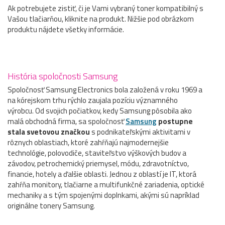
Ak potrebujete zistiť, či je Vami vybraný toner kompatibilný s
Vašou tlačiarňou, kliknite na produkt. Nižšie pod obrázkom
produktu nájdete všetky informácie.
História spoločnosti Samsung
Spoločnosť Samsung Electronics bola založená v roku 1969 a
na kórejskom trhu rýchlo zaujala pozíciu významného
výrobcu. Od svojich počiatkov, kedy Samsung pôsobila ako
malá obchodná firma, sa spoločnosť
Samsung
postupne
stala svetovou značkou
s podnikateľskými aktivitami v
rôznych oblastiach, ktoré zahŕňajú najmodernejšie
technológie, polovodiče, staviteľstvo výškových budov a
závodov, petrochemický priemysel, módu, zdravotníctvo,
financie, hotely a ďalšie oblasti. Jednou z oblastí je IT, ktorá
zahŕňa monitory, tlačiarne a multifunkčné zariadenia, optické
mechaniky a s tým spojenými doplnkami, akými sú napríklad
originálne tonery Samsung.