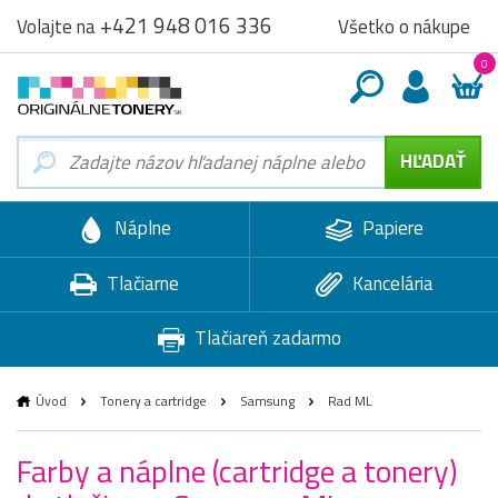
+421 948 016 336
Všetko o nákupe
Volajte na
0
Náplne
Papiere
Tlačiarne
Kancelária
Tlačiareň zadarmo
Úvod
Tonery a cartridge
Samsung
Rad ML
Farby a náplne (cartridge a tonery)