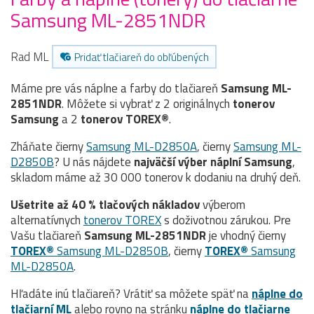
Samsung ML-2851NDR
Rad ML
Pridať tlačiareň do obľúbených
Máme pre vás náplne a farby do tlačiareň
Samsung ML-
2851NDR
. Môžete si vybrať z 2 originálnych
tonerov
Samsung
a 2
tonerov TOREX®
.
Zháňate čierny
Samsung ML-D2850A
, čierny
Samsung ML-
D2850B
? U nás nájdete
najväčší výber náplní Samsung
,
skladom máme až 30 000 tonerov k dodaniu na druhý deň.
Ušetrite až 40 % tlačových nákladov
výberom
alternatívnych
tonerov TOREX
s doživotnou zárukou. Pre
Vašu tlačiareň
Samsung ML-2851NDR
je vhodný čierny
TOREX®
Samsung ML-D2850B
, čierny
TOREX®
Samsung
ML-D2850A
.
Hľadáte inú tlačiareň? Vrátiť sa môžete späť na
náplne do
tlačiarní ML
alebo rovno na stránku
náplne do tlačiarne