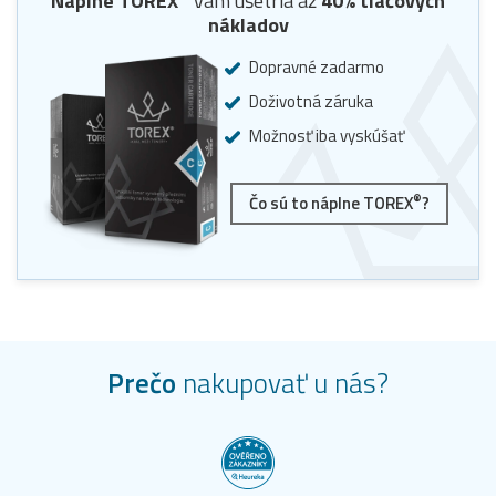
Náplne
TOREX
vám ušetria až
40
% tlačových
nákladov
Dopravné zadarmo
Doživotná záruka
Možnosť iba vyskúšať
®
Čo sú to náplne TOREX
?
Prečo
nakupovať u nás?