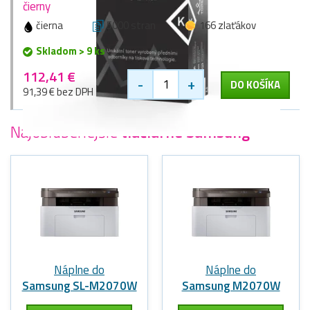
čierny
čierna
5000 stran
166 zlaťákov
Skladom > 9 ks
112,41 €
-
+
DO KOŠÍKA
91,39 € bez DPH
Najobľúbenejšie
tlačiarne Samsung
Náplne do
Náplne do
Samsung SL-M2070W
Samsung M2070W