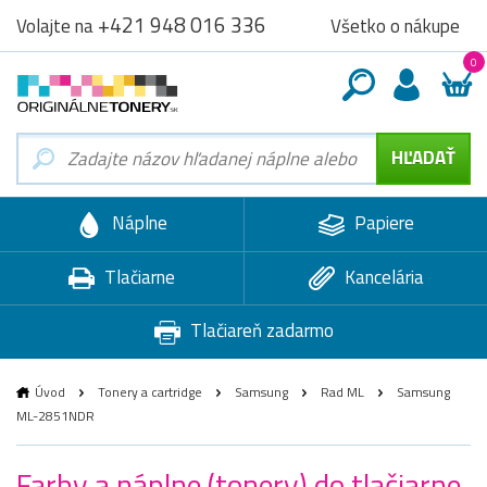
+421 948 016 336
Všetko o nákupe
Volajte na
0
Náplne
Papiere
Tlačiarne
Kancelária
Tlačiareň zadarmo
Úvod
Tonery a cartridge
Samsung
Rad ML
Samsung
ML-2851NDR
Farby a náplne (tonery) do tlačiarne