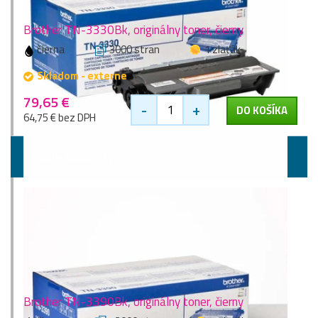
Brother TN-3330Bk, originálny toner, čierny
čierna
3000 stran
1 zlaťák
Skladom - externe
79,65 €
-
+
DO KOŠÍKA
64,75 € bez DPH
Vyššie kapacity
Brother TN-3390Bk, originálny toner, čierny