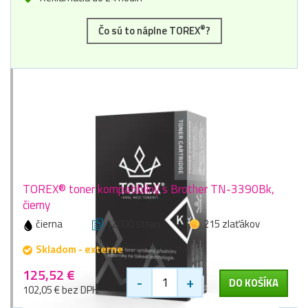
®
Čo sú to náplne TOREX
?
TOREX® toner kompatibilný s Brother TN-3390Bk,
čierny
čierna
12000 stran
215 zlaťákov
Skladom - externe
125,52 €
-
+
DO KOŠÍKA
102,05 € bez DPH