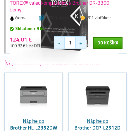
TOREX® valec kompatibilný s Brother DR-3300,
čierny
čierna
30000 stran
201 zlaťákov
Skladom > 9 ks
124,01 €
-
+
DO KOŠÍKA
100,82 € bez DPH
Najobľúbenejšie
tlačiarne Brother
Náplne do
Náplne do
Brother HL-L2352DW
Brother DCP-L2512D