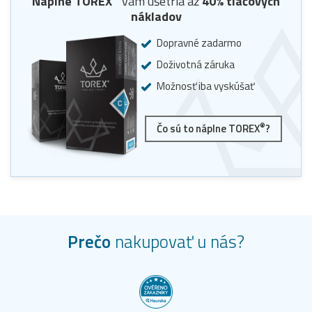
Náplne
TOREX
vám ušetria až
40
% tlačových
nákladov
Dopravné zadarmo
Doživotná záruka
Možnosť iba vyskúšať
®
Čo sú to náplne TOREX
?
Prečo
nakupovať u nás?