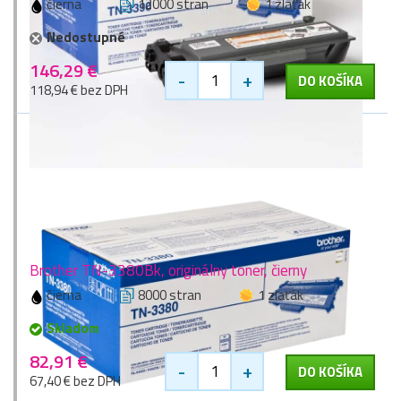
čierna
12000 stran
1 zlaťák
Nedostupné
146,29 €
-
+
DO KOŠÍKA
118,94 € bez DPH
Brother TN-3380Bk, originálny toner, čierny
čierna
8000 stran
1 zlaťák
Skladom
82,91 €
-
+
DO KOŠÍKA
67,40 € bez DPH