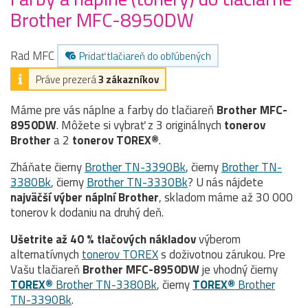
Brother MFC-8950DW
Rad MFC
Pridať tlačiareň do obľúbených
Práve prezerá
3 zákazníkov
Máme pre vás náplne a farby do tlačiareň
Brother MFC-
8950DW
. Môžete si vybrať z 3 originálnych
tonerov
Brother
a 2
tonerov TOREX®
.
Zháňate čierny
Brother TN-3390Bk
, čierny
Brother TN-
3380Bk
, čierny
Brother TN-3330Bk
? U nás nájdete
najväčší výber náplní Brother
, skladom máme až 30 000
tonerov k dodaniu na druhý deň.
Ušetrite až 40 % tlačových nákladov
výberom
alternatívnych
tonerov TOREX
s doživotnou zárukou. Pre
Vašu tlačiareň
Brother MFC-8950DW
je vhodný čierny
TOREX®
Brother TN-3380Bk
, čierny
TOREX®
Brother
TN-3390Bk
.