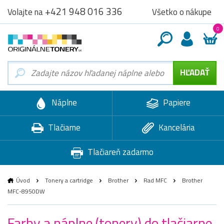
+421 948 016 336
Všetko o nákupe
Volajte na
0
Náplne
Papiere
Tlačiarne
Kancelária
Tlačiareň zadarmo
Úvod
Tonery a cartridge
Brother
Rad MFC
Brother
MFC-8950DW
Farby a náplne (tonery) do tlačiarne