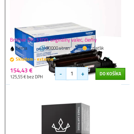
Brother DR-3300, originálny valec, čierny
čierna
30000 stran
1 zlaťák
Skladom - externe
154,43 €
-
+
DO KOŠÍKA
125,55 € bez DPH