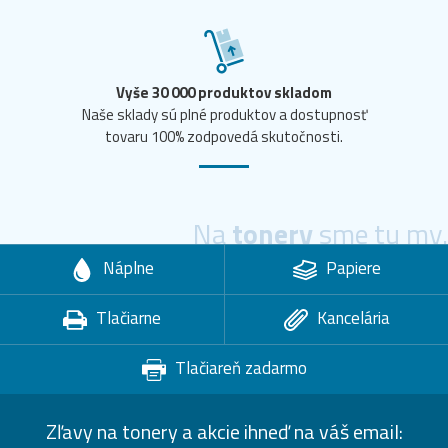
Vyše 30 000 produktov skladom
Naše sklady sú plné produktov a dostupnosť
tovaru 100% zodpovedá skutočnosti.
Na
tonery
sme tu my.
Náplne
Papiere
Tlačiarne
Kancelária
Tlačiareň zadarmo
Zľavy na tonery a akcie ihneď na váš email: