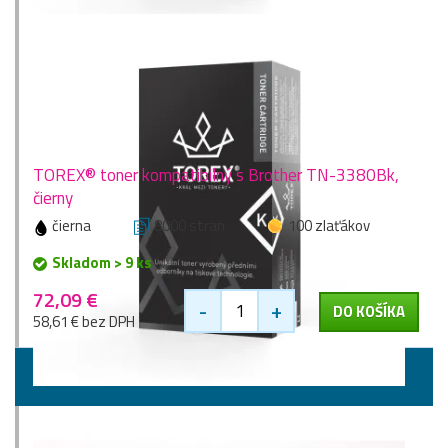
TOREX® toner kompatibilný s Brother TN-3380Bk,
čierny
čierna
8000 stran
100 zlaťákov
Skladom > 9 ks
72,09 €
-
+
DO KOŠÍKA
58,61 € bez DPH
Valce