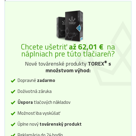
Chcete ušetriť
až 62,01 €
na
náplniach pre túto tlačiareň?
®
Nové továrenské produkty
TOREX
s
množstvom výhod:
Dopravné
zadarmo
Doživotná záruka
Úspora
tlačových nákladov
Možnosť iba vyskúšať
Úplne nový
továrenský produkt
Reklamácia do 24 hodín