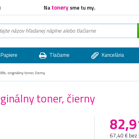
tonery
Na
sme tu my.
)
Papiere
Tlačiarne
Kancelária
k, originálny toner, čierny
inálny toner, čierny
82,9
67,40 € bez