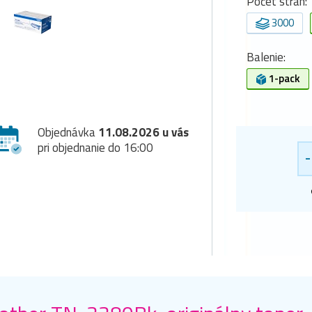
Počet strán:
3000
Balenie:
1-pack
Objednávka
11.08.2026 u vás
pri objednanie do 16:00
-