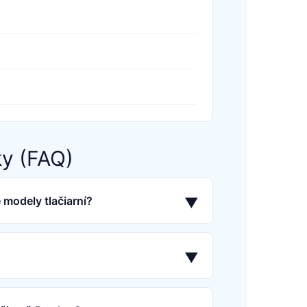
ky (FAQ)
 modely tlačiarní?
▼
▼