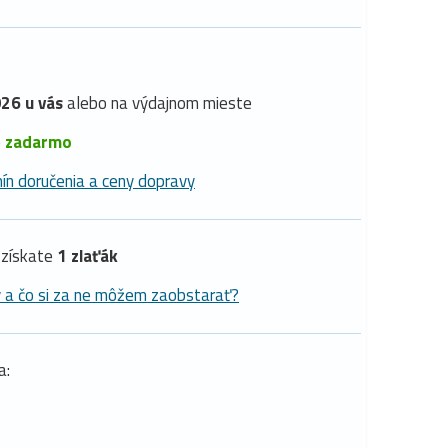
26 u vás
alebo na výdajnom mieste
é
zadarmo
ín doručenia a ceny dopravy
získate
1 zlaťák
y a čo si za ne môžem zaobstarať?
a: