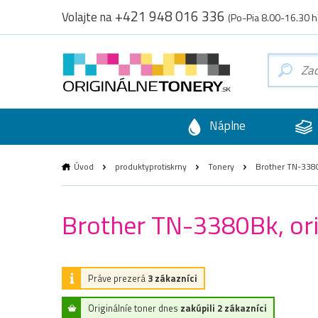
+421 948 016 336
Volajte na
(Po-Pia 8.00-16.30 h
Náplne
Úvod
produktyprotiskrny
Tonery
Brother TN-3380B
Brother TN-3380Bk, orig
Práve prezerá
3 zákazníci
Originálníe toner dnes
zakúpili 2 zákazníci