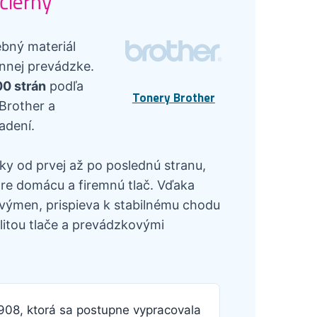
čierny
ebný materiál
ennej prevádzke.
0 strán
podľa
Tonery Brother
 Brother a
adení.
ky od prvej až po poslednú stranu,
re domácu a firemnú tlač. Vďaka
výmen, prispieva k stabilnému chodu
itou tlače a prevádzkovými
1908, ktorá sa postupne vypracovala