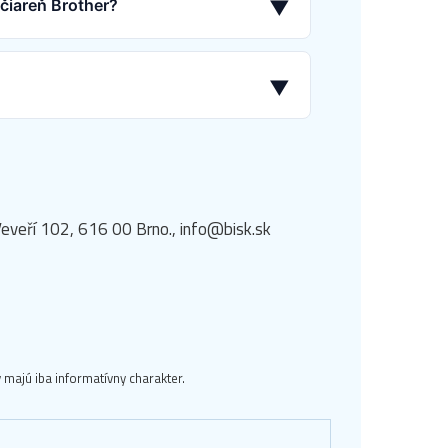
ačiareň Brother?
▼
▼
eveří 102, 616 00 Brno., info@bisk.sk
majú iba informatívny charakter.