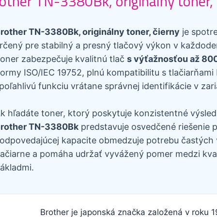
other TN-3380Bk, originálny toner, 
rother TN-3380Bk, originálny toner, čierny
je spotr
rčený pre stabilný a presný tlačový výkon v každod
oner zabezpečuje kvalitnú tlač
s výťažnosťou až 800
ormy ISO/IEC 19752, plnú kompatibilitu s tlačiarňami
poľahlivú funkciu vrátane správnej identifikácie v zari
k hľadáte toner, ktorý poskytuje konzistentné výsled
rother TN-3380Bk
predstavuje osvedčené riešenie p
odpovedajúcej kapacite obmedzuje potrebu častých 
lačiarne a pomáha udržať vyvážený pomer medzi kval
ákladmi.
Brother je japonská značka založená v roku 