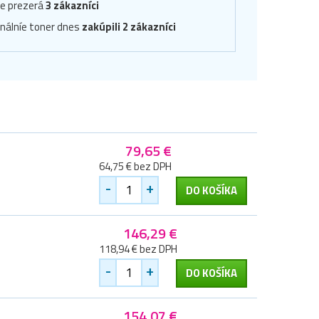
ve prezerá
3 zákazníci
inálníe toner dnes
zakúpili 2 zákazníci
79,65 €
64,75 € bez DPH
-
+
DO KOŠÍKA
146,29 €
118,94 € bez DPH
-
+
DO KOŠÍKA
154,07 €