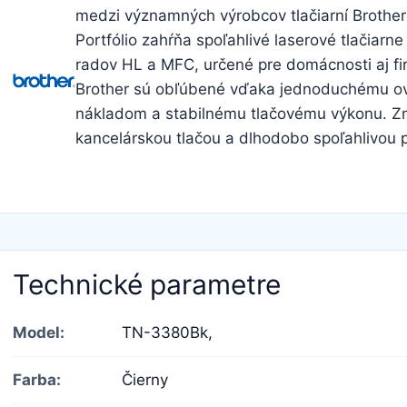
medzi významných výrobcov tlačiarní Brother 
Portfólio zahŕňa spoľahlivé laserové tlačiarn
radov HL a MFC, určené pre domácnosti aj fi
Brother sú obľúbené vďaka jednoduchému o
nákladom a stabilnému tlačovému výkonu. Zn
kancelárskou tlačou a dlhodobo spoľahlivou 
Technické parametre
Model:
TN-3380Bk,
Farba:
Čierny