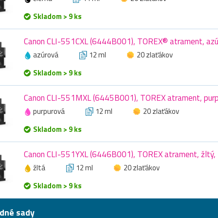
Skladom > 9 ks
Canon CLI-551CXL (6444B001), TOREX® atrament, azúr
azúrová
12 ml
20 zlaťákov
Skladom > 9 ks
Canon CLI-551MXL (6445B001), TOREX atrament, purpu
purpurová
12 ml
20 zlaťákov
Skladom > 9 ks
Canon CLI-551YXL (6446B001), TOREX atrament, žltý, 
žltá
12 ml
20 zlaťákov
Skladom > 9 ks
dné sady