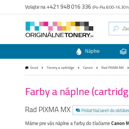
+421 948 016 336
Volajte na
(Po-Pia 8.00-16.30 h
Náplne
Úvod
Tonery a cartridge
Canon
Rad PIXMA MX
Farby a náplne (cartrid
Rad PIXMA MX
Pridať tlačiareň do obľúb
Máme pre vás náplne a farby do tlačiarne
Canon 