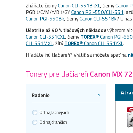
Zháňate čierny
Canon CLI-551BkXL
, čierny
Canon 
PGBK/C/M/Y/BK/GY
Canon PGI-550/CLI-551
, az
Canon PGI-550Bk
, čierny
Canon CLI-551Bk
? U nás
Ušetrite až 40 % tlačových nákladov
výberom alt
Canon CLI-551CXL
, čierny
TOREX®
Canon PGI-550
CLI-551MXL
, žltý
TOREX®
Canon CLI-551YXL
.
Hľadáte inú tlačiareň? Vrátiť sa môžete späť na
ná
Tonery pre tlačiareň
Canon MX 72
Atra
Radenie
Od najlacnejších
Od najdrahších