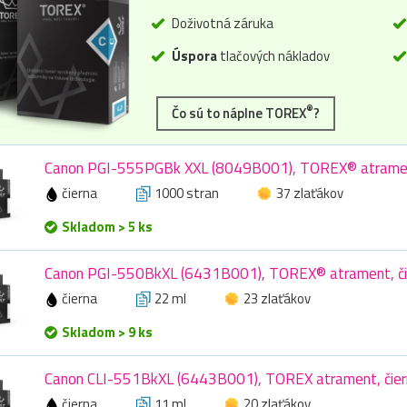
Doživotná záruka
Úspora
tlačových nákladov
®
Čo sú to náplne TOREX
?
Canon PGI-555PGBk XXL (8049B001), TOREX® atrament
čierna
1000 stran
37 zlaťákov
Skladom > 5 ks
Canon PGI-550BkXL (6431B001), TOREX® atrament, čie
čierna
22 ml
23 zlaťákov
Skladom > 9 ks
Canon CLI-551BkXL (6443B001), TOREX atrament, čiern
čierna
11 ml
20 zlaťákov