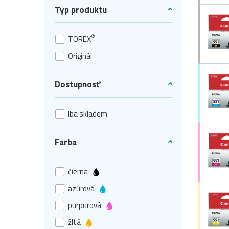
Typ produktu
®
TOREX
Originál
Dostupnosť
Iba skladom
Farba
čierna
azúrová
purpurová
žltá