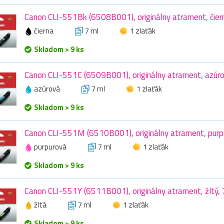
Canon CLI-551Bk (6508B001), originálny atrament, čiern
čierna
7 ml
1 zlaťák
Skladom > 9 ks
Canon CLI-551C (6509B001), originálny atrament, azúro
azúrová
7 ml
1 zlaťák
Skladom > 9 ks
Canon CLI-551M (6510B001), originálny atrament, purpu
purpurová
7 ml
1 zlaťák
Skladom > 9 ks
Canon CLI-551Y (6511B001), originálny atrament, žltý, 
žltá
7 ml
1 zlaťák
Skladom > 9 ks