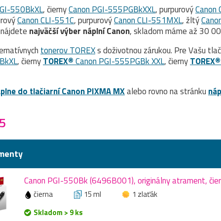
PGI-550BkXL
, čierny
Canon PGI-555PGBkXXL
, purpurový
Canon 
úrový
Canon CLI-551C
, purpurový
Canon CLI-551MXL
, žltý
Cano
 nájdete
najväčší výber náplní Canon
, skladom máme až 30 000
ernatívnych
tonerov TOREX
s doživotnou zárukou. Pre Vašu tla
BkXL
, čierny
TOREX®
Canon PGI-555PGBk XXL
, čierny
TOREX®
plne do tlačiarní Canon PIXMA MX
alebo rovno na stránku
náp
5
menty
Canon PGI-550Bk (6496B001), originálny atrament, čier
čierna
15 ml
1 zlaťák
Skladom > 9 ks