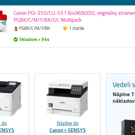
Canon PGI-550/CLI-551 (6496B005), originálny atramen
PGBK/C/M/Y/BK/GY, Multipack
PGBK/C/M/Y/BK
1 zlaťák
Skladom > 9 ks
Vedeli 
Náplne
T
nákladov
 do
Náplne do
SENSYS
Canon i-SENSYS