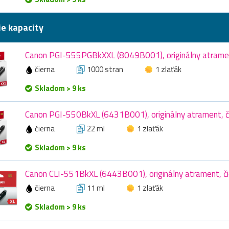
ie kapacity
Canon PGI-555PGBkXXL (8049B001), originálny atramen
čierna
1000 stran
1 zlaťák
Skladom > 9 ks
Canon PGI-550BkXL (6431B001), originálny atrament, či
čierna
22 ml
1 zlaťák
Skladom > 9 ks
Canon CLI-551BkXL (6443B001), originálny atrament, čie
čierna
11 ml
1 zlaťák
Skladom > 9 ks