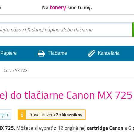
tonery
Na
sme tu my.
)
Papiere
Tlačiarne
Kancelária
Canon MX 725
ge) do tlačiarne Canon MX 725
ených
Práve prezerá
2 zákazníkov
MX 725
. Môžete si vybrať z 12 originálnej
cartridge
Canon
a 6