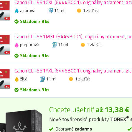
Canon CLI-551CXL (6444B001), originálny atrament, azú
azúrová
11 ml
1 zlaťák
Skladom > 9 ks
Canon CLI-551MXL (6445B001), originálny atrament, pur
purpurová
11 ml
1 zlaťák
Skladom > 9 ks
Canon CLI-551YXL (6446B001), originálny atrament, žltý
žltá
11 ml
1 zlaťák
Skladom > 9 ks
Chcete ušetriť
až 13,38 €
®
Nové továrenské produkty
TOREX
s
Dopravné
zadarmo