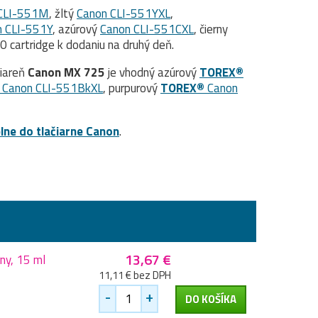
CLI-551M
, žltý
Canon CLI-551YXL
,
n CLI-551Y
, azúrový
Canon CLI-551CXL
, čierny
 cartridge k dodaniu na druhý deň.
čiareň
Canon MX 725
je vhodný azúrový
TOREX®
Canon CLI-551BkXL
, purpurový
TOREX®
Canon
lne do tlačiarne Canon
.
13,67 €
ny, 15 ml
11,11 € bez DPH
-
+
DO KOŠÍKA