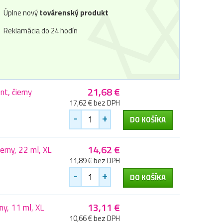
Úplne nový
továrenský produkt
Reklamácia do 24 hodín
21,68 €
, čierny
17,62 € bez DPH
-
+
DO KOŠÍKA
14,62 €
rny, 22 ml, XL
11,89 € bez DPH
-
+
DO KOŠÍKA
13,11 €
y, 11 ml, XL
10,66 € bez DPH