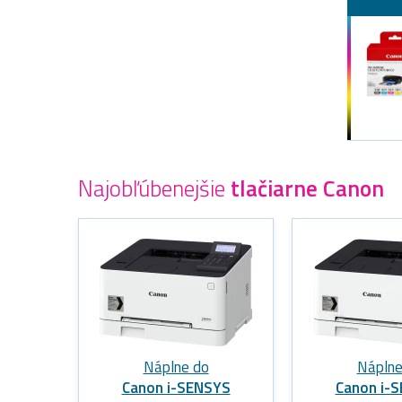
Najobľúbenejšie
tlačiarne Canon
Náplne do
Náplne
Canon i-SENSYS
Canon i-