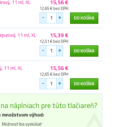
15,56 €
rový, 11 ml, XL
12,65 € bez DPH
-
+
DO KOŠÍKA
15,39 €
purový, 11 ml, XL
12,51 € bez DPH
-
+
DO KOŠÍKA
15,56 €
, 11 ml, XL
12,65 € bez DPH
-
+
DO KOŠÍKA
na náplniach pre túto tlačiareň?
 množstvom výhod:
Možnosť iba vyskúšať