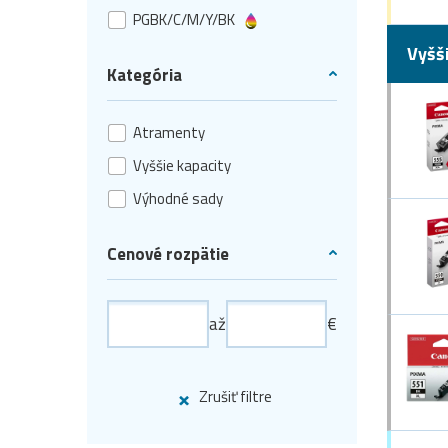
PGBK/C/M/Y/BK
Vyšš
Kategória
Atramenty
Vyššie kapacity
Výhodné sady
Cenové rozpätie
až
€
Zrušiť filtre