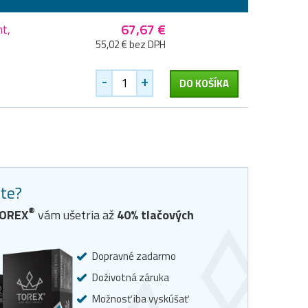
67,67 €
t,
55,02 € bez DPH
-
+
DO KOŠÍKA
ste?
®
OREX
vám ušetria až
40
% tlačových
Dopravné zadarmo
Doživotná záruka
Možnosť iba vyskúšať