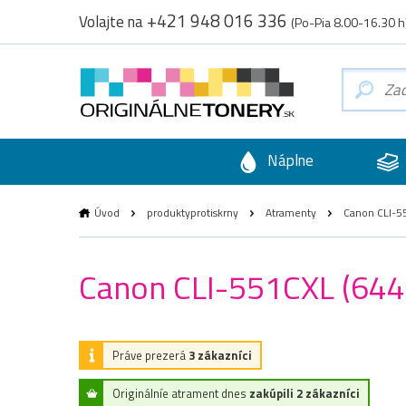
+421 948 016 336
Volajte na
(Po-Pia 8.00-16.30 h
Náplne
Úvod
produktyprotiskrny
Atramenty
Canon CLI-55
Canon CLI-551CXL (6444
Práve prezerá
3 zákazníci
Originálníe atrament dnes
zakúpili 2 zákazníci