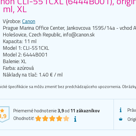
non CLI-551CXL (6444B001), origin
 ml, XL
Výrobce:
Canon
Prague Marina Office Center, Jankovcova 1595/14a - vchod A
Holešovice, Czech Republic, info@canon.sk
Kapacita: 11 ml
Model 1: CLI-551CXL
Model 2: 6444B001
Balenie: XL
Farba: azúrová
Náklady na tlač: 1.40 € / ml
ické špecifikácie sa môžu zmeniť bez predchádzajúceho upozornenia. Obrázky 
Prá
Priemerné hodnotenie
3,9
od
11
zákazníkov
3,9
Ohodnotiť:
Orig