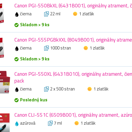
Canon PGI-550BkXL (6431B001), originálny atrament, či
čierna
22 ml
1 zlaťák
Skladom > 9 ks
Canon PGI-555PGBkXXL (8049B001), originálny atramen
čierna
1000 stran
1 zlaťák
Skladom > 9 ks
Canon PGI-550XL (6431B010), originálny atrament, čiern
pack
čierna
2 x 500 stran
1 zlaťák
Posledný kus
Canon CLI-551C (6509B001), originálny atrament, azúro
azúrová
7 ml
1 zlaťák