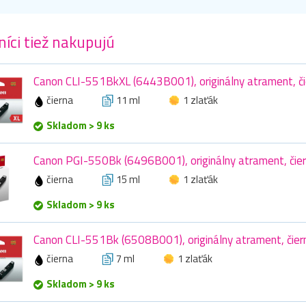
íci tiež nakupujú
Canon CLI-551BkXL (6443B001), originálny atrament, čie
čierna
11 ml
1 zlaťák
Skladom > 9 ks
Canon PGI-550Bk (6496B001), originálny atrament, čier
čierna
15 ml
1 zlaťák
Skladom > 9 ks
Canon CLI-551Bk (6508B001), originálny atrament, čiern
čierna
7 ml
1 zlaťák
Skladom > 9 ks