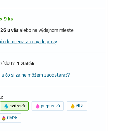
> 9 ks
26 u vás
alebo na výdajnom mieste
ín doručenia a ceny dopravy
získate
1 zlaťák
y a čo si za ne môžem zaobstarať?
a:
azúrová
purpurová
žltá
CMYK