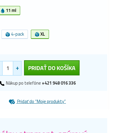
11 ml
4-pack
XL
+
PRIDAŤ DO KOŠÍKA
Nákup po telefóne
+421 948 016 336
Pridať do “Moje produkty”