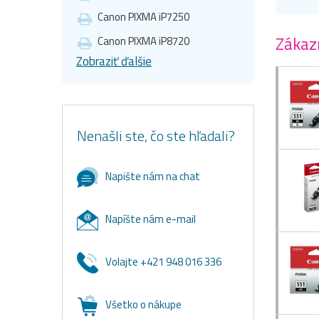
Canon PIXMA iP7250
Zákazn
Canon PIXMA iP8720
Zobraziť ďalšie
Nenašli ste, čo ste hľadali?
Napište nám na chat
Napíšte nám e-mail
Volajte +421 948 016 336
Všetko o nákupe