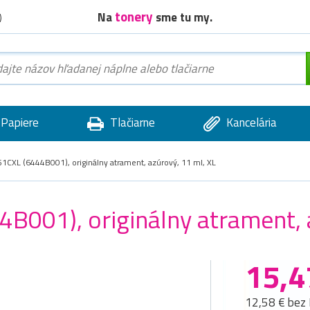
tonery
Na
sme tu my.
)
Papiere
Tlačiarne
Kancelária
1CXL (6444B001), originálny atrament, azúrový, 11 ml, XL
B001), originálny atrament, 
15,4
12,58 € bez