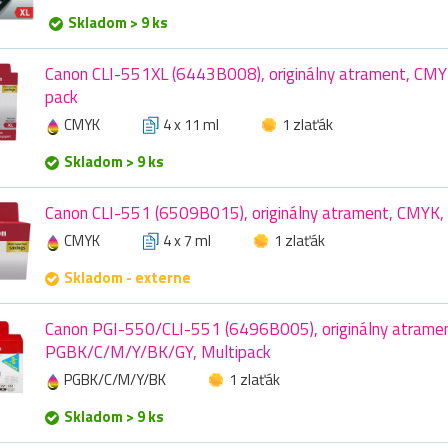
Skladom > 9 ks
Canon CLI-551XL (6443B008), originálny atrament, CMYK
pack
CMYK
4 x 11 ml
1 zlaťák
Skladom > 9 ks
Canon CLI-551 (6509B015), originálny atrament, CMYK, 
CMYK
4 x 7 ml
1 zlaťák
Skladom - externe
Canon PGI-550/CLI-551 (6496B005), originálny atramen
PGBK/C/M/Y/BK/GY, Multipack
PGBK/C/M/Y/BK
1 zlaťák
Skladom > 9 ks