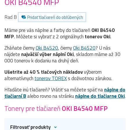
OKI B4540 MFP
Rad B
Pridať tlačiareň do obľúbených
Máme pre vás náplne a farby do tlačiareň
OKI B4540
MFP
. Môžete si vybrať z 2 originálnych
tonerov
Oki
.
Zháňate čierny
Oki B4520
, čierny
Oki B4520
? U nás
nájdete
najväčší výber náplní Oki
, skladom máme až 30
000 tonerov k dodaniu na druhý deň.
Ušetrite až 40 % tlačových nákladov
výberom
alternatívnych
tonerov TOREX
s doživotnou zárukou.
Hľadáte inú tlačiareň? Vrátiť sa môžete späť na
náplne do
tlačiarní B
alebo rovno na stránku
náplne do tlačiarne Oki
.
Tonery pre tlačiareň
OKI B4540 MFP
Filtrovať produkty