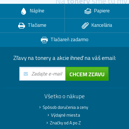
Na
tonery
sme tu my.
Náplne
Papiere
Tlačiarne
Kancelária
Tlačiareň zadarmo
Zľavy na tonery a akcie ihneď na váš email:
CHCEM ZĽAVU
Všetko o nákupe
Spôsob doručenia a ceny
Výdajné miesta
Značky od A po Z