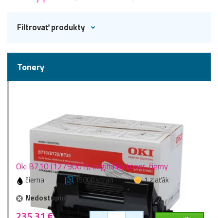
Filtrovať produkty
Tonery
Oki B710 (1279001), originálny toner, čierny
čierna
15000 stran
1 zlaťák
Nedostupné
235,31 €