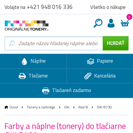
+421 948 016 336
Všetko o nákupe
Volajte na
0
Náplne
Papiere
Tlačiarne
Kancelária
Tlačiareň zadarmo
Úvod
Tonery a cartridge
Oki
Rad B
OKI B730
Farby a náplne (tonery) do tlačiarne