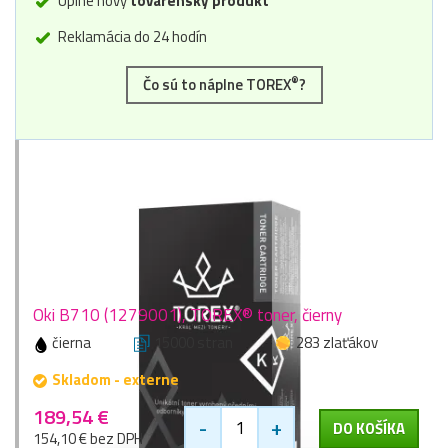
Úplne nový
továrenský produkt
Reklamácia do 24 hodín
®
Čo sú to náplne TOREX
?
Oki B710 (1279001), TOREX® toner, čierny
čierna
15000 stran
283 zlaťákov
Skladom - externe
189,54 €
-
+
DO KOŠÍKA
154,10 € bez DPH