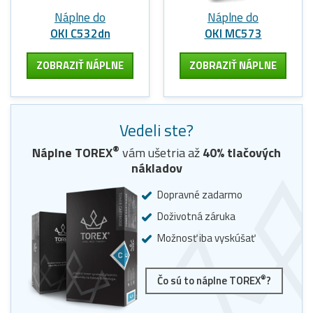
Náplne do
Náplne do
OKI C532dn
OKI MC573
ZOBRAZIŤ NÁPLNE
ZOBRAZIŤ NÁPLNE
Vedeli ste?
®
Náplne
TOREX
vám ušetria až
40
% tlačových
nákladov
Dopravné zadarmo
Doživotná záruka
Možnosť iba vyskúšať
®
Čo sú to náplne TOREX
?