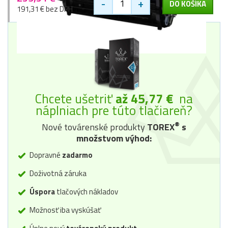
-
+
DO KOŠÍKA
191,31 € bez DPH
Chcete ušetriť
až 45,77 €
na
náplniach pre túto tlačiareň?
®
Nové továrenské produkty
TOREX
s
množstvom výhod:
Dopravné
zadarmo
Doživotná záruka
Úspora
tlačových nákladov
Možnosť iba vyskúšať