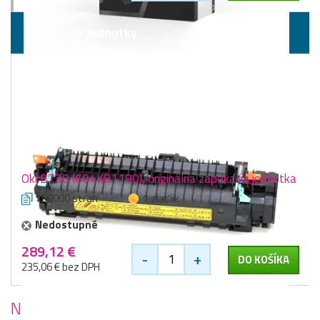
Zapekacie jednotky
Oki B730 (604K81190), originálna zapekacia jednotka
100000 stran
1 zlaťák
Nedostupné
289,12 €
-
+
DO KOŠÍKA
235,06 € bez DPH
Najobľúbenejšie
tlačiarne Oki