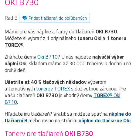
OKI B730
Rad B
Pridať tlačiareň do obľúbených
Máme pre vás náplne a farby do tlačiareň
OKI B730
.
Môžete si vybrať z 1 originálneho
toneru
Oki
a 1
toneru
TOREX®
.
Zháňate čierny
Oki B710
? U nás nájdete
najväčší výber
náplní Oki
, skladom máme až 30 000 tonerov k dodaniu na
druhý deň.
Ušetrite až 40 % tlačových nákladov
výberom
alternatívnych
tonerov TOREX
s doživotnou zárukou. Pre
Vašu tlačiareň
OKI B730
je vhodný čierny
TOREX®
Oki
B710
.
Hľadáte inú tlačiareň? Vrátiť sa môžete späť na
náplne do
tlačiarní B
alebo rovno na stránku
náplne do tlačiarne Oki
.
Tonery pre tlačiareň
OKI B730