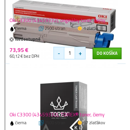
Oki C3300 (43459332), originálny toner, čierny
čierna
2500 stran
1 zlaťák
Nedostupné
73,95 €
-
+
DO KOŠÍKA
60,12 € bez DPH
Oki C3300 (43459332), TOREX® toner, čierny
čierna
2500 stran
67 zlaťákov