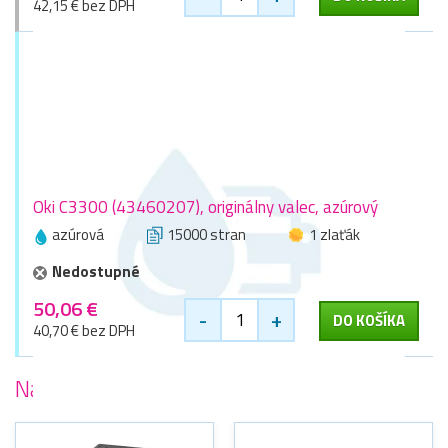
42,15 € bez DPH
Oki C3300 (43460207), originálny valec, azúrový
azúrová
15000 stran
1 zlaťák
Nedostupné
50,06 €
-
+
DO KOŠÍKA
40,70 € bez DPH
Najobľúbenejšie
tlačiarne Oki