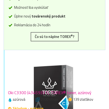
Možnosť iba vyskúšať
Úplne nový
továrenský produkt
Reklamácia do 24 hodín
®
Čo sú to náplne TOREX
?
Oki C3300 (43459331), TOREX® toner, azúrový
azúrová
2500 stran
139 zlaťákov
Skladom - externe