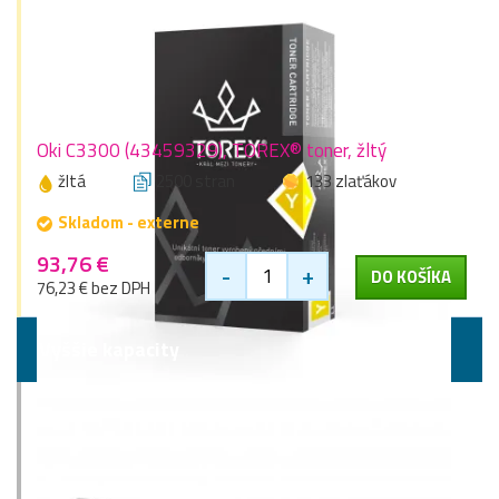
Oki C3300 (43459329), TOREX® toner, žltý
žltá
2500 stran
133 zlaťákov
Skladom - externe
93,76 €
-
+
DO KOŠÍKA
76,23 € bez DPH
Vyššie kapacity