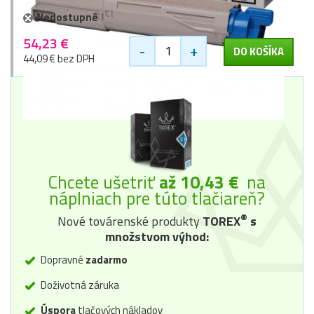
Nedostupné
54,23 €
-
+
DO KOŠÍKA
44,09 € bez DPH
Chcete ušetriť
až 10,43 €
na
náplniach pre túto tlačiareň?
®
Nové továrenské produkty
TOREX
s
množstvom výhod:
Dopravné
zadarmo
Doživotná záruka
Úspora
tlačových nákladov