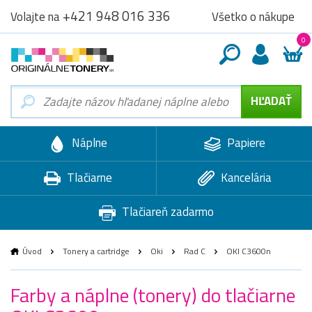
+421 948 016 336
Všetko o nákupe
Volajte na
0
Náplne
Papiere
Tlačiarne
Kancelária
Tlačiareň zadarmo
Úvod
Tonery a cartridge
Oki
Rad C
OKI C3600n
Farby a náplne (tonery) do tlačiarne