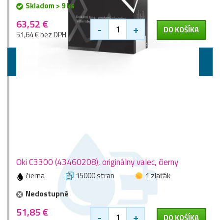
Skladom > 9 ks
63,52 €
-
+
DO KOŠÍKA
51,64 € bez DPH
Valce
Oki C3300 (43460208), originálny valec, čierny
čierna
15000 stran
1 zlaťák
Nedostupné
51,85 €
-
+
DO KOŠÍKA