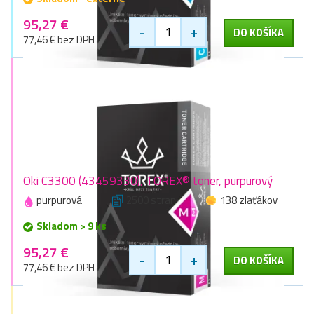
95,27 €
-
+
DO KOŠÍKA
77,46 € bez DPH
Oki C3300 (43459330), TOREX® toner, purpurový
purpurová
2500 stran
138 zlaťákov
Skladom > 9 ks
95,27 €
-
+
DO KOŠÍKA
77,46 € bez DPH