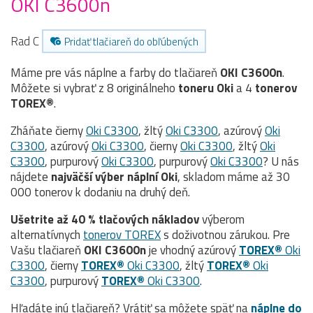
OKI C3600n
Rad C
Pridať tlačiareň do obľúbených
Máme pre vás náplne a farby do tlačiareň
OKI C3600n
.
Môžete si vybrať z 8 originálneho
toneru
Oki
a 4
tonerov
TOREX®
.
Zháňate čierny
Oki C3300
, žltý
Oki C3300
, azúrový
Oki
C3300
, azúrový
Oki C3300
, čierny
Oki C3300
, žltý
Oki
C3300
, purpurový
Oki C3300
, purpurový
Oki C3300
? U nás
nájdete
najväčší výber náplní Oki
, skladom máme až 30
000 tonerov k dodaniu na druhý deň.
Ušetrite až 40 % tlačových nákladov
výberom
alternatívnych
tonerov TOREX
s doživotnou zárukou. Pre
Vašu tlačiareň
OKI C3600n
je vhodný azúrový
TOREX®
Oki
C3300
, čierny
TOREX®
Oki C3300
, žltý
TOREX®
Oki
C3300
, purpurový
TOREX®
Oki C3300
.
Hľadáte inú tlačiareň? Vrátiť sa môžete späť na
náplne do