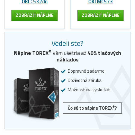
OKI C532dn
OKI MC573
ZOBRAZIŤ NÁPLNE
ZOBRAZIŤ NÁPLNE
Vedeli ste?
®
Náplne
TOREX
vám ušetria až
40
% tlačových
nákladov
Dopravné zadarmo
Doživotná záruka
Možnosť iba vyskúšať
®
Čo sú to náplne TOREX
?