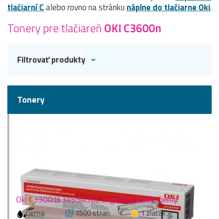
tlačiarní C
alebo rovno na stránku
náplne do tlačiarne Oki
.
Tonery pre tlačiareň
OKI C3600n
Filtrovať produkty
Tonery
Oki C3300 (43459436), originálny toner, čierny
čierna
1500 stran
1 zlaťák