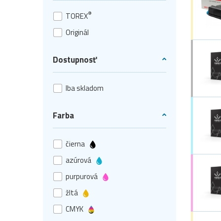
®
TOREX
Originál
Dostupnosť
Iba skladom
Farba
čierna
azúrová
purpurová
žltá
CMYK