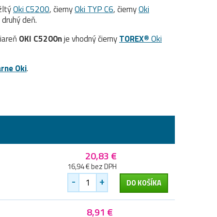
 žltý
Oki C5200
, čierny
Oki TYP C6
, čierny
Oki
 druhý deň.
čiareň
OKI C5200n
je vhodný čierny
TOREX®
Oki
arne Oki
.
20,83 €
16,94 € bez DPH
-
+
DO KOŠÍKA
8,91 €