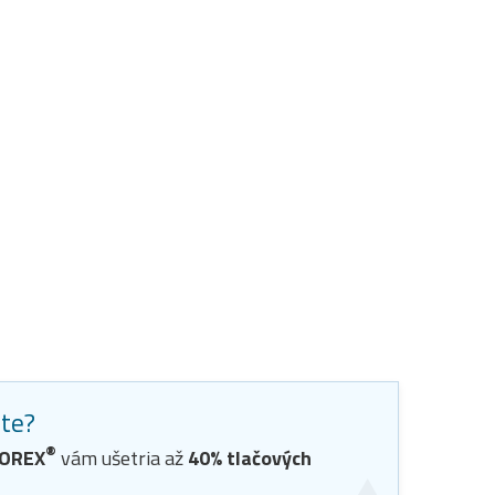
ste?
®
OREX
vám ušetria až
40
% tlačových