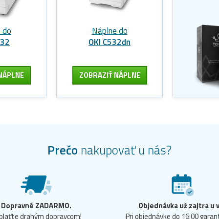
 do
Náplne do
532
OKI C532dn
NÁPLNE
ZOBRAZIŤ NÁPLNE
Prečo
nakupovať u nás?
Dopravné ZADARMO.
Objednávka už zajtra u 
plaťte drahým dopravcom!
Pri objednávke do 16:00 gara