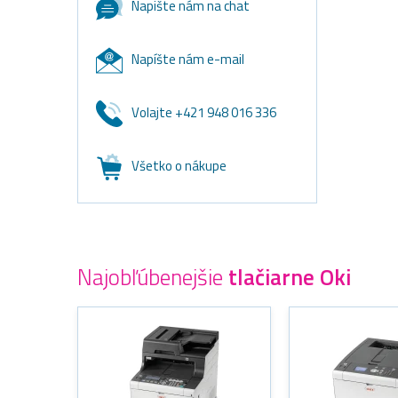
Napište nám na chat
Napíšte nám e-mail
Volajte +421 948 016 336
Všetko o nákupe
Najobľúbenejšie
tlačiarne Oki