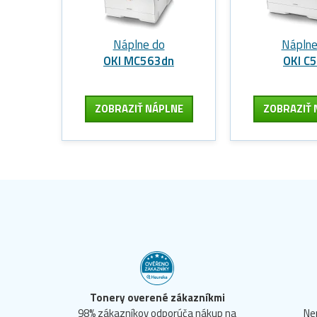
Náplne do
Náplne
OKI MC563dn
OKI C
ZOBRAZIŤ NÁPLNE
ZOBRAZIŤ 
Tonery overené zákazníkmi
98% zákazníkov odporúča nákup na
Ne