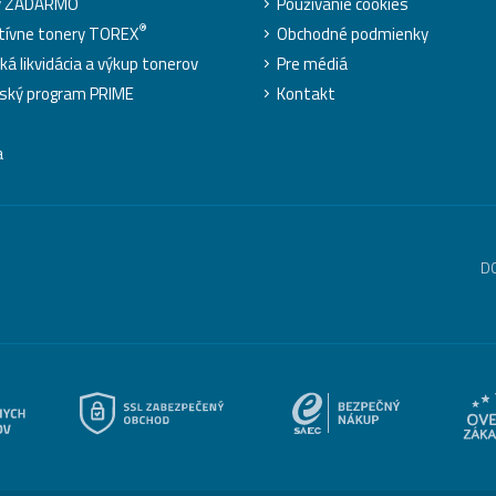
y ZADARMO
Používanie cookies
®
tívne tonery TOREX
Obchodné podmienky
ká likvidácia a výkup tonerov
Pre médiá
ský program PRIME
Kontakt
a
D