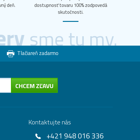
vný deň.
dostupnosť tovaru 100% zodpovedá
skutočnosti.
ery
sme tu my.
Tlačiareň zadarmo
CHCEM ZĽAVU
Kontaktujte nás
+421 948 016 336