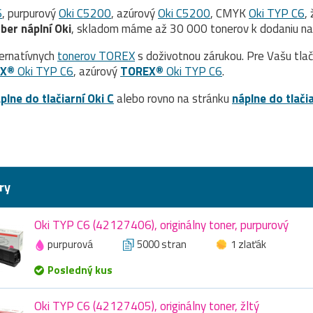
6
, purpurový
Oki C5200
, azúrový
Oki C5200
, CMYK
Oki TYP C6
,
ýber náplní Oki
, skladom máme až 30 000 tonerov k dodaniu na
ernatívnych
tonerov TOREX
s doživotnou zárukou. Pre Vašu tla
EX®
Oki TYP C6
, azúrový
TOREX®
Oki TYP C6
.
plne do tlačiarní Oki C
alebo rovno na stránku
náplne do tlači
ry
Oki TYP C6 (42127406), originálny toner, purpurový
purpurová
5000 stran
1 zlaťák
Posledný kus
Oki TYP C6 (42127405), originálny toner, žltý