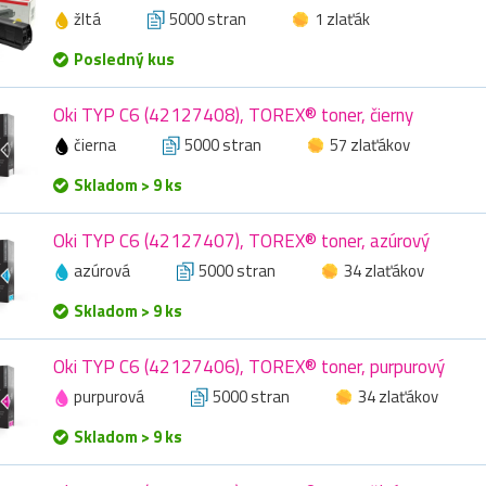
žltá
5000 stran
1 zlaťák
Posledný kus
Oki TYP C6 (42127408), TOREX® toner, čierny
čierna
5000 stran
57 zlaťákov
Skladom > 9 ks
Oki TYP C6 (42127407), TOREX® toner, azúrový
azúrová
5000 stran
34 zlaťákov
Skladom > 9 ks
Oki TYP C6 (42127406), TOREX® toner, purpurový
purpurová
5000 stran
34 zlaťákov
Skladom > 9 ks