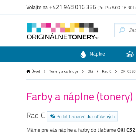
+421 948 016 336
Volajte na
(Po-Pia 8.00-16.30 h
Náplne
Úvod
Tonery a cartridge
Oki
Rad C
OKI C520
Farby a náplne (tonery)
Rad C
Pridať tlačiareň do obľúbených
Máme pre vás náplne a farby do tlačiarne
OKI C5