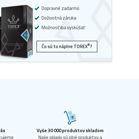
Dopravné zadarmo
Doživotná záruka
Možnosť iba vyskúšať
®
Čo sú to náplne TOREX
?
vás
Vyše 30 000 produktov skladom
ntujeme
Naše sklady sú plné produktov a