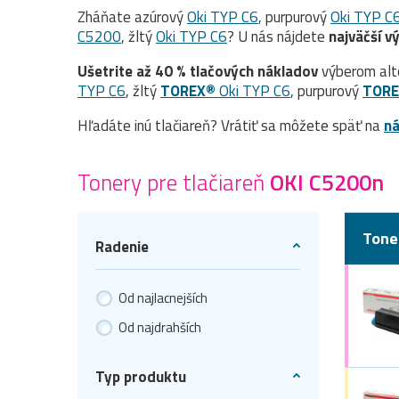
Zháňate azúrový
Oki TYP C6
, purpurový
Oki TYP C
C5200
, žltý
Oki TYP C6
? U nás nájdete
najväčší v
Ušetrite až 40 % tlačových nákladov
výberom alt
TYP C6
, žltý
TOREX®
Oki TYP C6
, purpurový
TOR
Hľadáte inú tlačiareň? Vrátiť sa môžete späť na
ná
Tonery pre tlačiareň
OKI C5200n
Tone
Radenie
Od najlacnejších
Od najdrahších
Typ produktu