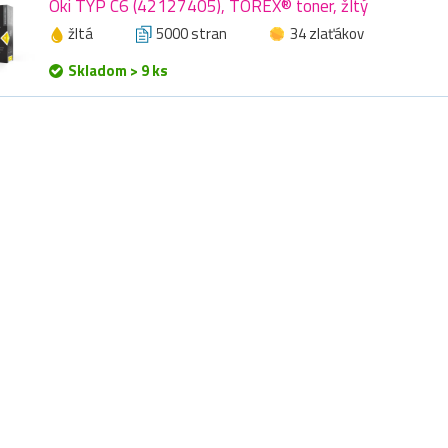
Oki TYP C6 (42127405), TOREX® toner, žltý
žltá
5000 stran
34 zlaťákov
Skladom > 9 ks