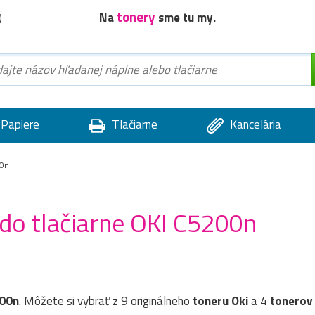
tonery
Na
sme tu my.
)
Papiere
Tlačiarne
Kancelária
0n
 do tlačiarne OKI C5200n
200n
. Môžete si vybrať z 9 originálneho
toneru
Oki
a 4
tonerov