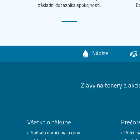
základni dotazníka spokojnosti.
D
Náplne
Zľavy na tonery a akci
Všetko o nákupe
Prečo 
Spôsob doručenia a ceny
Prečo n