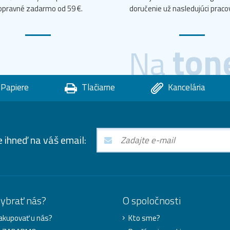
opravné zadarmo od 59 €.
doručenie už nasledujúci praco
ton
Na
Papiere
Tlačiarne
Kancelária
e ihneď na váš email:
vybrať nás?
O spoločnosti
akupovať u nás?
Kto sme?